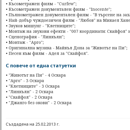
• Късометражен филм - "Curfew";
• Късометражен документален филм - "Inocente";
• Пълнометражен документален филм - "В търсене на зах
• Най-добър чуждоезичен филм - "Любов" на Микаел Хане
• Звуков мишунг - "Клетниците";
• Монтаж на звукови ефекти - "007 координати: Скайфол" 
• Сценография - "Линкълн";
• Монтаж - "Арго";
• Оригинална музика - Майкъл Дона за "Животът на Пи";
• Песен към филм - Адел за "Скайфол".
С повече от една статуетки
• "Животът на Пи" - 4 Оскара
• "Арго" - 3 Оскара
• "Клетниците" - 3 Оскара
• "Линкълн" - 2 Оскара
• "Скайфол" - 2 Оскара
• "Джанго без окови" - 2 Оскара
Създадена на 25.02.2013 г.