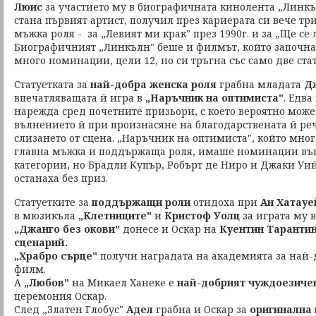
Люис
за участието му в биографичната кинолента „Линкъ
стана първият артист, получил през кариерата си вече тр
мъжка роля - за „Левият ми крак" през 1990г. и за „Ще се л
Биографичният „Линкълн" беше и филмът, който започна
много номинации, цели 12, но си тръгна със само две ста
Статуетката за
най-добра женска роля
грабна младата
Д
впечатляващата й игра в
„Наръчник на оптимиста"
. Едва
нарежда сред почетните призьори, с което вероятно мож
вълнението й при произнасяне на благодарствената й реч
слизането от сцена. „Наръчник на оптимиста", който мног
главна мъжка и поддържаща роля, имаше номинации във 
категории, но Брадли Купър, Робърт де Ниро и Джаки Уий
останаха без приз.
Статуетките за
поддържащи роли
отидоха при
Ан Хатауе
в мюзикъла
„Клетниците"
и
Кристоф Уолц
за играта му 
„Джанго без окови"
донесе и Оскар на
Куентин Таранти
сценарий.
„Храбро сърце"
получи наградата на академията за най
филм.
А
„Любов"
на Микаел Ханеке е
най-добрият чуждоезиче
церемония Оскар.
След „Златен Глобус"
Адел
грабна и Оскар за
оригинална 