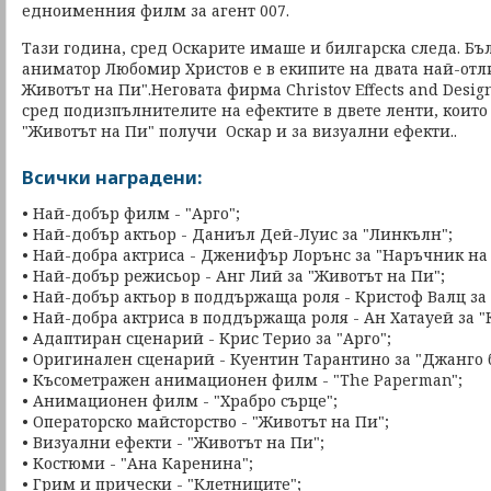
едноименния филм за агент 007.
Тази година, сред Оскарите имаше и билгарска следа. Бъ
аниматор Любомир Христов е в екипите на двата най-отл
Животът на Пи".Неговата фирма Christov Effects and Design,
сред подизпълнителите на ефектите в двете ленти, които
"Животът на Пи" получи Оскар и за визуални ефекти..
Всички наградени:
• Най-добър филм - "Арго";
• Най-добър актьор - Даниъл Дей-Луис за "Линкълн";
• Най-добра актриса - Дженифър Лорънс за "Наръчник на
• Най-добър режисьор - Анг Лий за "Животът на Пи";
• Най-добър актьор в поддържаща роля - Кристоф Валц за 
• Най-добра актриса в поддържаща роля - Ан Хатауей за "
• Адаптиран сценарий - Крис Терио за "Арго";
• Оригинален сценарий - Куентин Тарантино за "Джанго б
• Късометражен анимационен филм - "The Paperman";
• Анимационен филм - "Храбро сърце";
• Операторско майсторство - "Животът на Пи";
• Визуални ефекти - "Животът на Пи";
• Костюми - "Ана Каренина";
• Грим и прически - "Клетниците";