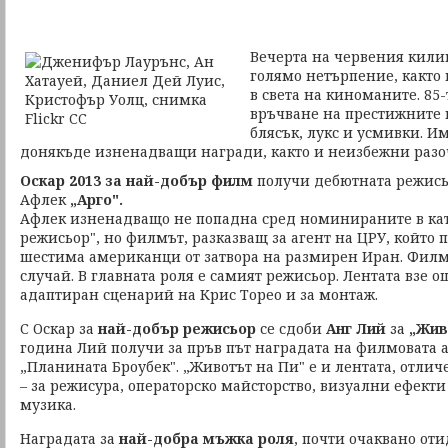
Вечерта на червения килим
голямо нетърпение, както в
в света на киноманите. 85
връчване на престижните
блясък, лукс и усмивки. 
донякъде изненадващи награди, както и неизбежни разо
Оскар 2013 за най-добър филм
получи дебютната режись
Афлек
„Арго".
Афлек изненадващо не попадна сред номинираните в ка
режисьор", но филмът, разказващ за агент на ЦРУ, който п
шестима американци от затвора на размирен Иран. Филм
случай. В главната роля е самият режисьор. Лентата взе ощ
адаптиран сценарий на Крис Торео и за монтаж.
С Оскар за
най-добър режисьор
се сдоби
Анг Лий
за
„Жив
година Лий получи за пръв път наградата на филмовата 
„Планината Броубек". „Животът на Пи" е и лентата, отли
– за режисура, операторско майсторство, визуални ефек
музика.
Наградата за
най-добра мъжка роля
, почти очаквано от