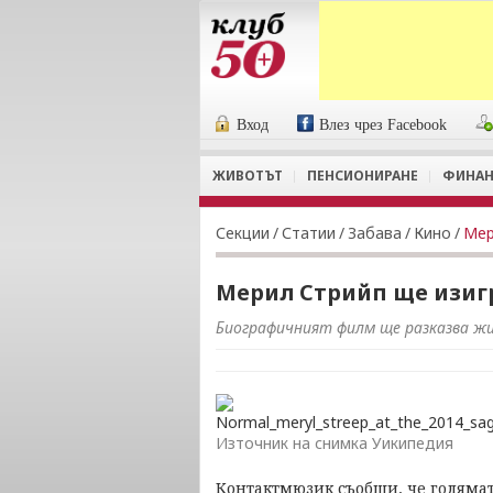
Вход
Влез чрез Facebook
ЖИВОТЪТ
ПЕНСИОНИРАНЕ
ФИНАН
Секции
/
Статии
/
Забава
/
Кино
/
Мер
Мерил Стрийп ще изиг
Биографичният филм ще разказва ж
Източник на снимка Уикипедия
Контактмюзик съобщи, че голямат