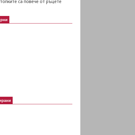
топките са повече от ръцете
ярни
ирани