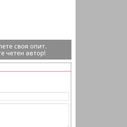
ете своя опит.
е четен автор!