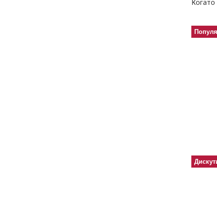
Когато 
Попул
Дискут