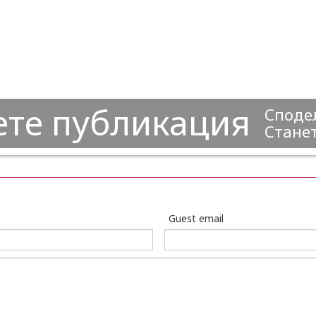
ете публикация
Сподел
Станет
Guest email