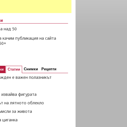
ни
а над 50
а качим публикация на сайта
50+
Снимки
Рецепти
ни
Статии
ажден е важен полазникът
 извайва фигурата
ът на лятното облекло
мисли за живота
а циганка