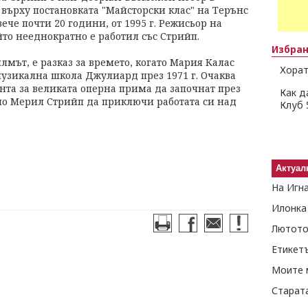
 върху постановката "Майсторски клас" на Терънс
ече почти 20 години, от 1995 г. Режисьор на
то нееднократно е работил със Стрийп.
Избра
лмът, е разказ за времето, когато Мария Калас
Хорат
музикална школа Джулиард през 1971 г. Очаква
нта за великата оперна прима да започнат през
Как д
ено Мерил Стрийп да приключи работата си над
Клуб 
Актуал
На Игн
Илонка
Лютото
Етикет
Моите 
Старат