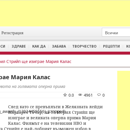
Регистрация
СИ
ЗДРАВЕ
КАК ДА
ЗАБАВА
ТВОРЧЕСТВО
РЕЦЕПТИ
К
ил Стрийп ще изиграе Мария Калас
рае Мария Калас
ивота на голямата оперна прима
0.0
4961
0
След като се превъплъти в Желязната лейди
Маргарет Тачър, на 65 Мерил Стрийп ще
изиграе и великата оперна прима Мария
Калас. Филмът е на телевизия НВО и
а Стрийп е най-добрият възможен избор в