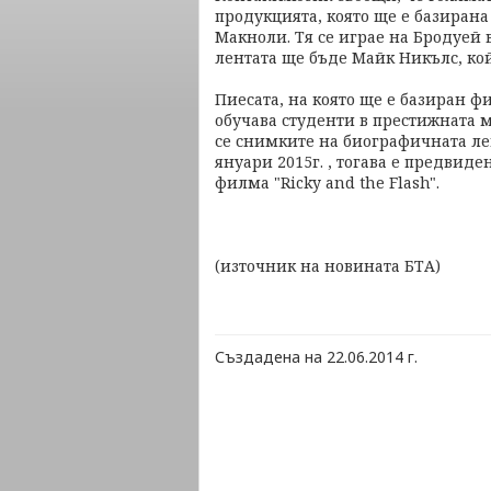
продукцията, която ще е базирана
Макноли. Тя се играе на Бродуей в
лентата ще бъде Майк Никълс, кой
Пиесата, на която ще е базиран фи
обучава студенти в престижната 
се снимките на биографичната ле
януари 2015г. , тогава е предвид
филма "Ricky and the Flash".
(източник на новината БТА)
Създадена на 22.06.2014 г.