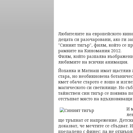
Любителите на европейското кино
децата си разочаровани, ако ги з
"Синият тигър", филм, който се пр
рамките на Киномания 2012.
Филм, който разпалва въображение
любимите на всички анимация.
Йоханка и Матиаш имат щастлив ж
стара, но необикновена ботаниче
кмет обаче старото е лошо и изгле
магическото си светилище. Но съб
тайнствен син тигър се появява 
отстъпват място на вдъхновяващи
И 
ле
ще тръпнат от напрежение. Детск
доказват, че мечтите се сбъдват. 
предадено с финес: да не отхвърл