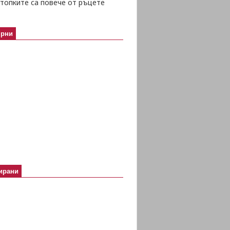
топките са повече от ръцете
ярни
ирани