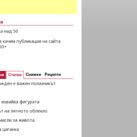
ни
а над 50
а качим публикация на сайта
50+
Снимки
Рецепти
ни
Статии
ажден е важен полазникът
 извайва фигурата
ът на лятното облекло
мисли за живота
а циганка