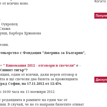
Когато 
 от всичко ново.
Попул
и
р Оукропец
 Слама
Вунш, Барбора Хржанова
език.
тньорство с Фондация "Америка за България",
+ " Киномания 2012 - отговори и спечели"
е -
Синият тигър"?
нцип, един от всички, дали верен отговор в
йта и ще спечели два билета за прожекцията
Дискут
рад София, на 17.11.2012 от 12:45ч.
 16:00 часа на 15 ноември 2012.
с редакцията в рамките на един час от
вш. В случай, че не го направи билетите отиват