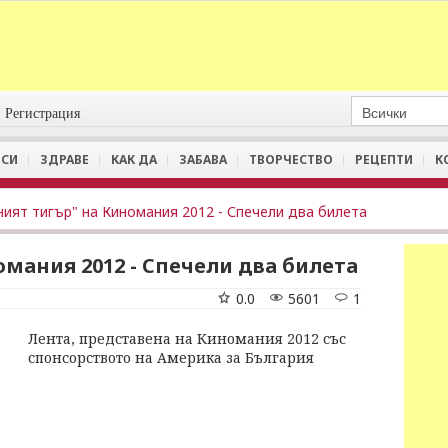
Регистрация
СИ
ЗДРАВЕ
КАК ДА
ЗАБАВА
ТВОРЧЕСТВО
РЕЦЕПТИ
К
ният тигър" на Киномания 2012 - Спечели два билета
омания 2012 - Спечели два билета
0.0
5601
1
Лента, представена на Киномания 2012 със
спонсорството на Америка за България