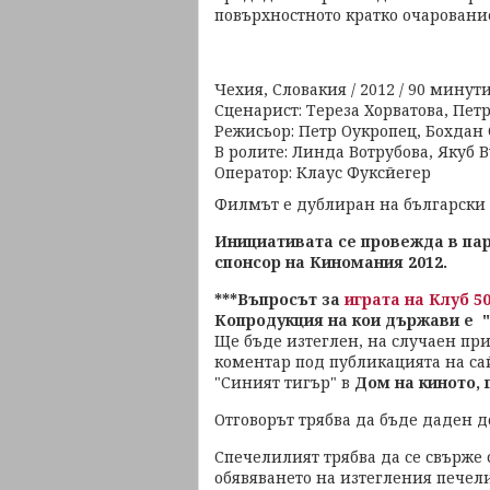
повърхностното кратко очарование
Чехия, Словакия / 2012 / 90 минут
Сценарист: Тереза Хорватова, Пет
Режисьор: Петр Оукропец, Бохдан
В ролите: Линда Вотрубова, Якуб 
Оператор: Клаус Фуксйегер
Филмът е дублиран на български 
Инициативата се провежда в пар
спонсор на Киномания 2012.
***Въпросът за
играта на Клуб 50
Копродукция на кои държави е "
Ще бъде изтеглен, на случаен при
коментар под публикацията на са
"Синият тигър" в
Дом на киното, г
Отговорът трябва да бъде даден до
Спечелилият трябва да се свърже 
обявяването на изтегления печели