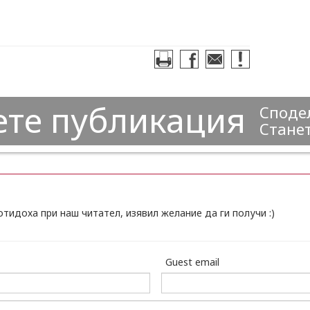
ете публикация
Сподел
Станет
отидоха при наш читател, изявил желание да ги получи :)
Guest email