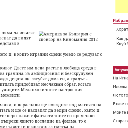
Избра
Хорат
 няма да оставят
аведат да видят
Как д
едставя в
Клуб 
то и, в който игрални сцени умело се редуват с
ивот. Двете им деца растат в любяща среда в
Актуал
ска градина. За амбициозния и безскрупулен
На Игн
жда децата ще загубят дома си, а градът -
итията придобиват неочакван обрат, когато
Илонка
по улиците. Меланхоличните настроения
 моменти.
Лютото
Етикет
малки, и пораснали ще попаднат под магията на
нтата и ще се насладят да ведри сцени , както и
Моите 
ите персонажи с фантастичните си представи
Старат
И въпреки явното послание на филма, то е
ме старото и познатото за сметка на