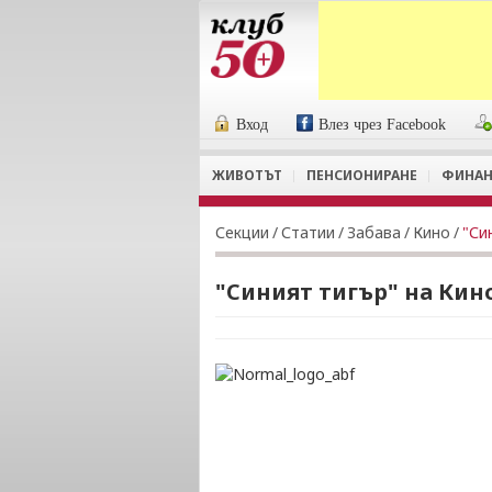
Вход
Влез чрез Facebook
ЖИВОТЪТ
ПЕНСИОНИРАНЕ
ФИНАН
Секции
/
Статии
/
Забава
/
Кино
/
"Си
"Синият тигър" на Кин