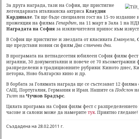
За друга награда, тази на София, ще пристигне
легендарната италианска актриса
Клаудия
Кардинале
. Тя ще бъде специален гост на 15-то издание
прожекция на филма
Гепардът
, на 11 март в Зала 1 на НД
Наградата на София
за изключителен принос към изкуств
В София ще пристигне и звездата от класиката
Емануела
,
ще представи новия си филм
Два слънчеви дни
.
В програмата на петнадесетия юбилеен София филм фест 
игрални, 30 документални и повече от 70 късометражни 
разпределени в традиционните рубрики: Киното днес, Ки
петорка, Ново българско кино и др.
В борбата за Голямата награда ще се състезават 12 филма 
САЩ, Португалия, Германия и Иран. Нашите са
Подслон
н
Тилт
на
Чучков Брадърс
.
Цялата програма на София филм фест с разпределението 
часове и салони може да намерите
тук
. Приятно гледане!
Създадена на 28.02.2011 г.