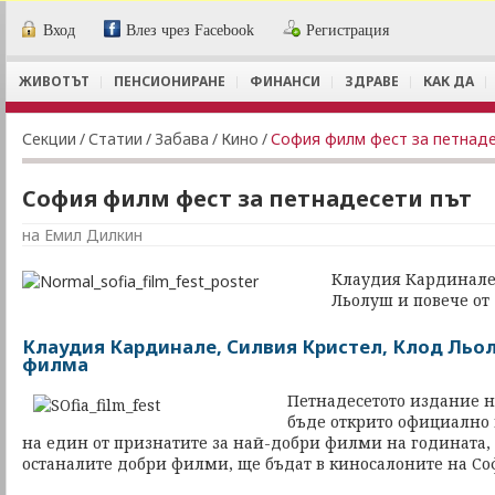
Вход
Влез чрез Facebook
Регистрация
ЖИВОТЪТ
ПЕНСИОНИРАНЕ
ФИНАНСИ
ЗДРАВЕ
КАК ДА
Секции
/
Статии
/
Забава
/
Кино
/
София филм фест за петнаде
София филм фест за петнадесети път
на Емил Дилкин
Клаудия Кардинале,
Льолуш и повече от
Клаудия Кардинале, Силвия Кристел, Клод Льол
филма
Петнадесетото издание 
бъде открито официално 
на един от признатите за най-добри филми на годината,
останалите добри филми, ще бъдат в киносалоните на Соф