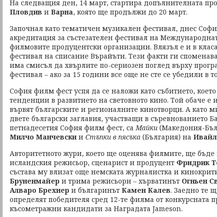
На следващия ден, 14 март, стартира допълнителната пр
Пловдив
и
Варна
, която ще продължи до 20 март.
Започнал като тематичен музикален фестивал, днес Соф
акредитация за състезателен фестивал на Международна
филмовите продуцентски организации. Влязъл е и в класа
фестивал на списание Върайъти. Тези факти ги споменава
има смисъл да хвърлите по-сериозен поглед върху прогр
фестивал – ако за 15 години все още не сте се убедили в т
София филм фест успя да се наложи като събитието, което
тенденции в развитието на световното кино. Той обаче е 
вървят българските и регионалните кинотворци. А като м
двете български заглавия, участващи в съревнованието Б
петнадесетия София филм фест, са
Майки
(Македония-Бъл
Милчо Манчевски
и
Стъпки в пясъка
(България) на
Ивайл
Авторитетното жури, което ще оценява филмите, ще бъде
исландския режисьор, сценарист и продуцент
Фридрик Т
състава му влизат още немската журналистка и кинокри
Бруненмайер
и трима режисьори – хърватинът
Огньен С
Алваро Брехнер
и българинът
Камен Калев
. Заедно те 
определят победителя сред 12-те филма от конкурсната п
късометражни кандидати за Наградата Jameson.