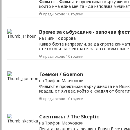
Филм от . Филмът е проектиран върху живот
който има една мечта - да използва музика
срещу насилието и безнадеждността. Жанр:
преди около 10 години
Джеф Зимбалист и Мат Мочари Държава: С
2005 Времетраене: 80 минути Официален сайт:
Време за събуждане - започва фест
на Лили Тодорова
Какво бихте направили, за да спрете клима
сте готови да жертвате, за да спасим плане
продуциран от Леонардо ди Каприо, с който
преди около 10 години
"Един свят" в 19 часа на 23 ноември в Дома 
човечеството пагубно влияе на екосистемите 
Гоемон / Goemon
на Трифон Марчовски
Филмът е проектиран върху живота на Ишик
крадец от ХVІ век, който е крадял от богати
също като Робин Худ. Жанр: екшън, драма Р
преди около 10 години
ролите: Юсуке Егичи, Такао Осава, Риоко Хи
Микиджиро Хира, Масато Ибу Държава: Япони
Скептикът / The Skeptic
на Трифон Марчовски
Лелята на адвокатa реалист Браян Бекет ум