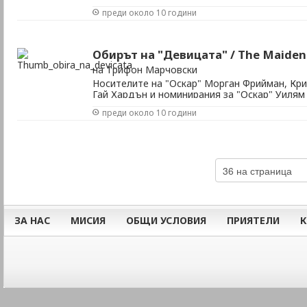
Ню Йорк. И така той трябва да се научи да 
преди около 10 години
бедните и на богатите. Жанр: драма Режись
ролите: Кевин Зегерс, Винсент Донофрио, Соф
Обирът на "Девицата" / The Maiden
на Трифон Марчовски
Носителите на "Оскар" Морган Фрийман, Кр
Гай Хардън и номинирания за "Оскар" Уилям
криминална комедия. Жанр: комедия, крими
преди около 10 години
Хюит В ролите: Морган Фрийман, Уилиам Х.
Уолкън, Марсия Гай Арден, Уин Еверет, Родж
ЗА НАС
МИСИЯ
ОБЩИ УСЛОВИЯ
ПРИЯТЕЛИ
К