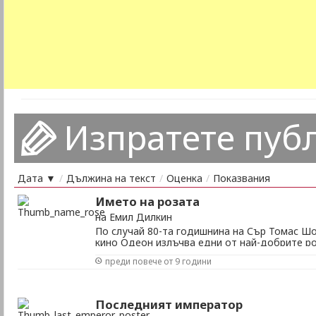
Изпратете пуб
Дата ▼
/
Дължина на текст
/
Оценка
/
Показвания
Името на розата
на Емил Дилкин
По случай 80-та годишнина на Сър Томас 
кино Одеон излъчва едни от най-добрите р
актьор. Режисьор: Жан-Жак Ано, по романа 
преди повече от 9 години
Участват: Шон Конъри, Ф. Мъри Ейбрахам, К
Баскин, Мишел Лонсдал и др. Времетраене: 1
исторически ...
Последният император