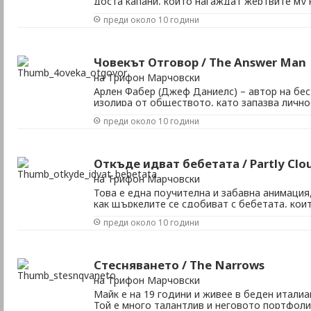
доста капани, които нагаждат жертвите му 
на петата част на филма. Жанр: криминален,
преди около 10 години
Кевин Грютерт Сценаристи: Маркъс Дънстан
ролите: Тобин Бел, Костас Мандилор, Бетси Р
Човекът Отговор / The Answer Man
на Трифон Марчовски
Арлен Фабер (Джеф Даниелс) – автор на бес
изолира от обществото, като запазва личнос
Жанр: комедия, драма Режисьор: Джон Хид
преди около 10 години
Даниелс, Лорън Греам, Лои Тейлър Пуци, Ма
Барлоу Държава: САЩ Година: 2009 Времетрае
Откъде идват бебетата / Partly Clo
на Трифон Марчовски
Това е една поучителна и забавна анимация,
как щъркелите се сдобиват с бебетата, коит
Оказва се, че има хора в облаците, които ги
преди около 10 години
доставят на хората по Земята. Жанр: анима
Режисьор: Питър Соон С гласовете на: Тони ..
Стесняването / The Narrows
на Трифон Марчовски
Майк е на 19 години и живее в беден италиа
Той е много талантлив и неговото портфоли