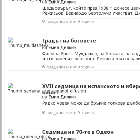
на Емил Дилкин
Шедьовърът, който през 1988 г. донесе цели
Режисьор: Бернардо Бертолучи Участват: Д
Питър О'Тул и др. Времетраене: 164 мин. Жа
преди повече от 9 години
Китай/Италия/Великобритания/Франция, 19
Одеон Кога: 18 юли от 17 ч Неделя е добър де
Градът на боговете
на Емил Дилкин
Филм за Ернст Мулдашев, за болката, за на
да ги замени с реалност. Режисьор и сценар
Продуцент: Цвета Коева Жанр: документал
преди повече от 9 години
България, 2010 Къде: Филмотечно кино Одеон
юни от 20 ч 28 юни от 17 ч 29 юни от 20 ч 01 ю
XVII седмица на испанското и ибе
кино
на Емил Дилкин
Рядко човек може да бръкне толкова дълбо
би най-темпераментните артисти и зад кадъ
преди повече от 9 години
цели 20 филма са наистина дълбок разрез, 
ненаситните ценители на филмовото изкуст
бръкне толкова дълбоко в изкуството на мож
Седмица на 70-те в Одеон
на Емил Дилкин