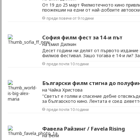
От 19 до 25 март Филмотечното кино привл
прожекции на едни от най-добрите авторски
на миналия век. От 19 до 25 март Филмотеч
преди повече от 9 години
вниманието с прожекции на едни от най-до
70-те години на миналия век. В духа на свои
София филм фест за 14-и път
на Емил Дилкин
Десет години ни делят от първото издание
филмов фестивал. Защо тогава е 14-и ли? З
издания бяха с насочени към музиката. Така
преди почти 10 години
и първата година на София филм фест такъв
днес. Десет години ни делят от първото изда
Български филм стигна до полуфин
на Чайка Христова
"Светът е голям и спасение дебне отвсякъд
за българското кино. Лентата е сред деветт
на 2 февруари, на който ще бъдат определе
преди почти 10 години
наградите на американската киноакадемия 
чуждоезичен филм". БНТ е копродуцент на фи
Фавела Райзинг / Favela Rising
на Вени