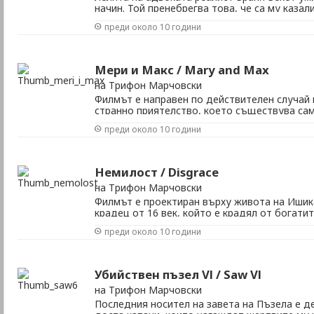
начин. Той пренебрегва това, че са му казал
обитаван от духове и се нанася в него... Жа
преди около 10 години
Режисьор: Тенисън Бардуел В ролите: Зоуи 
Едуард Херман, Тим Дейли, Андреа Рот, Леа К
Mери и Maкс / Mary and Max
на Трифон Марчовски
Филмът е направен по действителен случай 
странно приятелство, което съществува сам
Приятелство между 8-годишно момиче от М
преди около 10 години
мъж от Ню Йорк. Жанр: анимация, комедия,
Елиот В ролите: Тони Колет, Филип Хофман,
...
Немилост / Disgrace
на Трифон Марчовски
Филмът е проектиран върху живота на Ишик
крадец от 16 век, който е крадял от богатит
също като Робин Худ. Жанр: драма Режисьо
преди около 10 години
ролите: Джон Малкович, Паула Арундел, Ск
Държава: Австралия, Южна Африка Година: 20
Убийствен пъзел VІ / Saw VІ
на Трифон Марчовски
Последния носител на завета на Пъзела е 