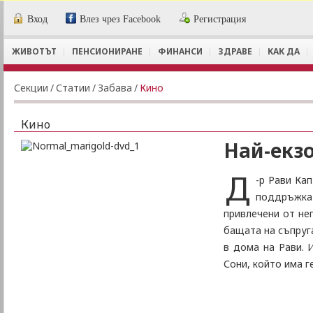
Вход
Влез чрез Facebook
Регистрация
ЖИВОТЪТ
ПЕНСИОНИРАНЕ
ФИНАНСИ
ЗДРАВЕ
КАК ДА
Секции
/
Статии
/
Забава
/
Кино
Кино
Най-екз
Д
-р Рави Кап
поддръжкат
привлечени от неп
бащата на съпруг
в дома на Рави. 
Сони, който има г