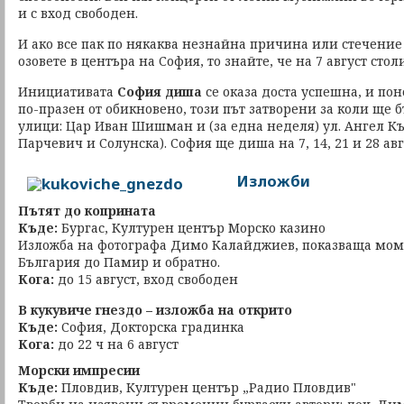
и с вход свободен.
И ако все пак по някаква незнайна причина или стечение 
озовете в центъра на София, то знайте, че на 7 август сто
Инициативата
София диша
се оказа доста успешна, и пон
по-празен от обикновено, този път затворени за коли ще 
улици: Цар Иван Шишман и (за една неделя) ул. Ангел К
Парчевич и Солунска). София ще диша на 7, 14, 21 и 28 авг
Изложби
Пътят до коприната
Къде:
Бургас, Културен център Морско казино
Изложба на фотографа Димо Калайджиев, показваща моме
България до Памир и обратно.
Кога:
до 15 август, вход свободен
В кукувиче гнездо – изложба на открито
Къде:
София, Докторска градинка
Кога:
до 22 ч на 6 август
Морски импресии
Къде:
Пловдив, Културен център „Радио Пловдив"