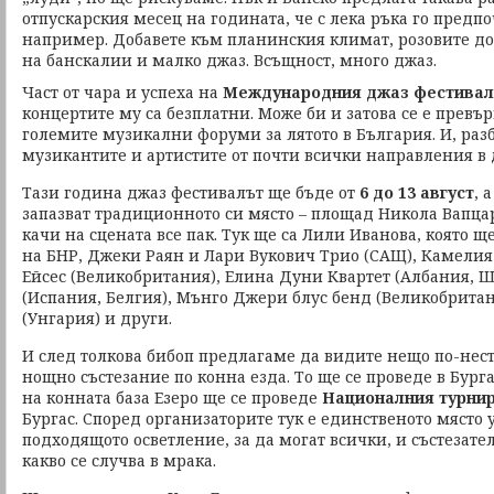
отпускарския месец на годината, че с лека ръка го предп
например. Добавете към планинския климат, розовите до
на банскалии и малко джаз. Всъщност, много джаз.
Част от чара и успеха на
Международния джаз фестивал 
концертите му са безплатни. Може би и затова се е превър
големите музикални форуми за лятото в България. И, разб
музикантите и артистите от почти всички направления в 
Тази година джаз фестивалът ще бъде от
6 до 13 август
, 
запазват традиционното си място – площад Никола Вапца
качи на сцената все пак. Тук ще са Лили Иванова, която щ
на БНР, Джeки Раян и Лари Вукович Трио (САЩ), Камелия
Ейсес (Великобритания), Елина Дуни Квартет (Албания, 
(Испания, Белгия), Мънго Джери блус бенд (Великобритан
(Унгария) и други.
И след толкова бибоп предлагаме да видите нещо по-нест
нощно състезание по конна езда. То ще се проведе в Бург
на конната база Езеро ще се проведе
Националния турнир
Бургас. Според организаторите тук е единственото място у
подходящото осветление, за да могат всички, и състезате
какво се случва в мрака.