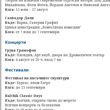
Творби на изявени съвременни бургаски автори: доц. Ди
Михайлова, Фоти Фотев, Йордан Ангелов и Николай Анге
Кога:
15 юли – 27 август
Салвадор Дали
Къде:
Варна, Галерия Графит
Цикъл илюстрации „Божествена комедия"
Кога:
от 7 юли до 7 септември
Концерти
Група Грамофон
Къде:
Пловдив, Арт клуб, двора на Драматичен театър
Кога:
4 август от 20 ч, вход 7 лв.
Фестивали
Фестивал на пясъчните скулптури
Къде:
Бургас, плаж Езеро
Кога:
до 15 септември
Balchik Classic Days
Къде:
Балчик, открита сцена до морето
Всички концерти са безплатни.
Кога:
от 29 юли до 6 август