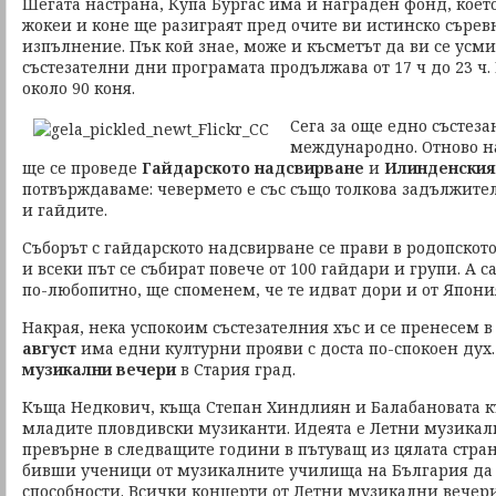
Шегата настрана, Купа Бургас има и награден фонд, което
жокеи и коне ще разиграят пред очите ви истинско съревн
изпълнение. Пък кой знае, може и късметът да ви се усми
състезателни дни програмата продължава от 17 ч до 23 ч. 
около 90 коня.
Сега за още едно състеза
международно. Отново 
ще се проведе
Гайдарското надсвирване
и
Илинденския
потвърждаваме: чевермето е със също толкова задължител
и гайдите.
Съборът с гайдарското надсвирване се прави в родопското с
и всеки път се събират повече от 100 гайдари и групи. А с
по-любопитно, ще споменем, че те идват дори и от Япони
Накрая, нека успокоим състезателния хъс и се пренесем 
август
има едни културни прояви с доста по-спокоен дух
музикални вечери
в Стария град.
Къща Недкович, къща Степан Хиндлиян и Балабановата къ
младите пловдивски музиканти. Идеята е Летни музикал
превърне в следващите години в пътуващ из цялата стран
бивши ученици от музикалните училища на България да 
способности. Всички концерти от Летни музикални вечери 