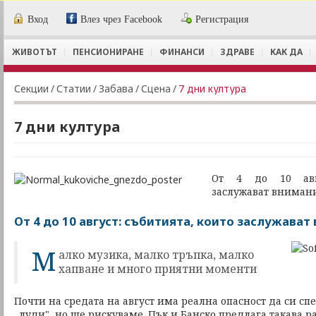
Вход
Влез чрез Facebook
Регистрация
ЖИВОТЪТ
ПЕНСИОНИРАНЕ
ФИНАНСИ
ЗДРАВЕ
КАК ДА
Секции
/
Статии
/
Забава
/
Сцена
/
7 дни култура
7 дни култура
От 4 до 10 авгу
заслужават вниман
От 4 до 10 август: събитията, които заслужава
М
алко музика, малко тръпка, малко
хапване и много приятни моменти
Почти на средата на август има реална опасност да си с
„луди", но ще рискуваме. Пък и Банско предлага такава р