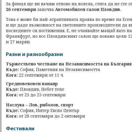
За финал ще ви качим отново на колела, стига да не сте о
26 септември
започва
Автомобилен салон Пловдив
.
Това е може би най-атрактивната проява по време на Ес
и ще даде възможност на световните производители да ви
последните си постижения. Е, не очаквайте мащаб като на
Франкфурт, но все Пловдивският салон ще покаже цели 1
и 27 марки.
Разни и разнообразни
Тържествено честване на Независимостта на България
Къде:
София, Паметник на Независимостта
Кога:
22 септември от 11 ч.
Средновековен панаир
Къде:
Пловдив, Небет тепе
Кога:
от 23 до 25 септември
Наслука – Лов, риболов, спорт
Къде:
София, Интер Експо Център
Кога:
от 28 септември до 2 октомври
Фестивали