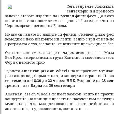
Сега задръжте усмивката
септември
, и я пренесет
започва второто издание на
Смешен филм фест
. До 3 ок
шегата ще се заливате от смях с цели 29 филма, значител
Черноморския регион на Европа.
Но ако си падате по нашите си филми, Смешен филм фес
комедии с най-знаковите ни ленти, ведно с три от най-но
Програмата е тук, и знайте, че всичките прожекции са бе
Стига толкова смях, сега ще го дадем леко джазово с Мих
Бен Крос, американската група Кантино и световноизвест
Форд с неговото трио.
Турнето
American Jazz on Wheels
на въпросните музикант
реализира под формата на три концерта в страната. Първ
септември
от
18:30 до 22 ч
пред
НДК
. Вторият е на
28 се
третият – във
Варна
на
30 септември
.
American Jazz on Wheels си имат камион, който на практи
концертите. По принцип проектът е насочен към популяр
музиката сред по-младото поколение, което не бива да ви
знаете и нея, и удоволствието, което тя носи.