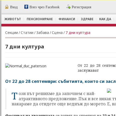
Вход
Влез чрез Facebook
Регистрация
ЖИВОТЪТ
ПЕНСИОНИРАНЕ
ФИНАНСИ
ЗДРАВЕ
КАК ДА
Секции
/
Статии
/
Забава
/
Сцена
/
7 дни култура
7 дни култура
От 22 до 28 септем
заслужават
От 22 до 28 септември: събитията, които си зас
Т
ози път решихме да започнем с най-
атрактивното предложение. Пък и все някак т
накараме да отидете още веднъж до морето. Е, н
Фестивал на хвърчилата
се готвят да спретнат на
23 и 2