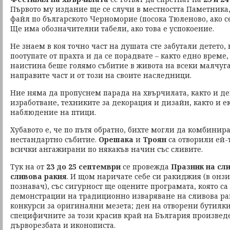
Първото му издание ще се случи в местността Паметника,
файл по българското Черноморие (посока Тюленово, ако се
Ще има обозначителни табели, ако това е успокоение.
Не знаем в коя точно част на душата сте забутали детето, 
поотупате от прахта и да се порадвате – както едно време
наистина беше голямо събитие в живота на всеки малчуга
направите част и от този на своите наследници.
Ние няма да пропуснем парада на хвърчилата, както и д
изработване, техниките за декорация и дизайн, както и е
наблюдение на птици.
Хубавото е, че по пътя обратно, бихте могли да комбинира
нестандартно събитие.
Орешака
и
Троян
са отворили ей-
всички ангажирани по някакъв начин със сливите.
Тук на от
23 до 25 септември
се провежда
Празник на сли
сливова ракия
. И щом наричате себе си ракиджия (в онз
познавач), със сигурност ще оцените програмата, която с
демонстрации на традиционно изваряване на сливова рак
конкурси за оригинални мезета; ден на отворени бутилки
специфичните за този красив край на България произвед
дърворезбата и иконописта.