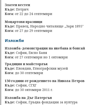
Златен кестен
Къде:
Петрич
Кога:
от 22 до 24 септември
Моцартови празници
Къде:
Правец, Народно читалище „Заря 1895"
Кога:
от 27 до 29 септември
Изложби
Изложба-демонстрация на икебана и бонсай
Къде:
София, Експо Баня
Кога:
от 27 септември но 1 октомври
Традиция и майсторлък
Къде:
Пловдив, Етнографския музей
Кога:
до 30 септември
130 години от рождението на Никола Петров
Къде:
София, СГХГ
Кога:
до 30 октомври 2011 г.
Изложба на Дъг Патерсън
Къде:
София, Гръцка фондация за култура