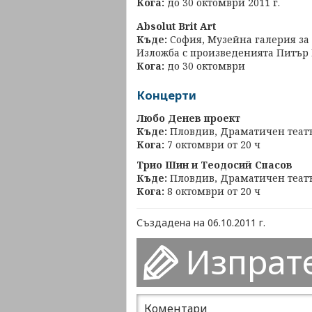
Кога:
до 30 октомври 2011 г.
Absolut Brit Art
Къде:
София, Музейна галерия за
Изложба с произведенията Питър
Кога:
до 30 октомври
Концерти
Любо Денев проект
Къде:
Пловдив, Драматичен теат
Кога:
7 октомври от 20 ч
Трио Шин и Теодосий Спасов
Къде:
Пловдив, Драматичен теат
Кога:
8 октомври от 20 ч
Създадена на 06.10.2011 г.
Изпрат
Коментари