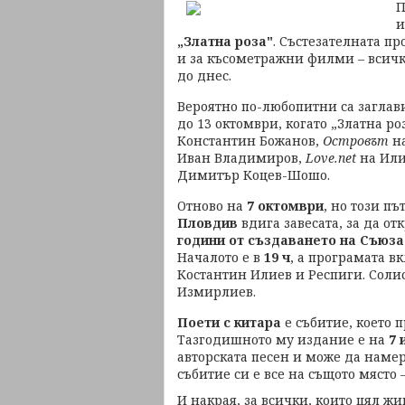
П
„Златна роза"
. Състезателната п
и за късометражни филми – всич
до днес.
Вероятно по-любопитни са заглави
до 13 октомври, когато „Златна ро
Константин Божанов,
Островът
на
Иван Владимиров,
Love.net
на Или
Димитър Коцев-Шошо.
Отново на
7 октомври
, но този пъ
Пловдив
вдига завесата, за да от
години от създаването на Съюза
Началото е в
19 ч
, а програмата в
Костантин Илиев и Респиги. Солис
Измирлиев.
Поети с китара
е събитие, което 
Тазгодишното му издание е на
7 
авторската песен и може да наме
събитие си е все на същото място 
И накрая, за всички, които цял жи