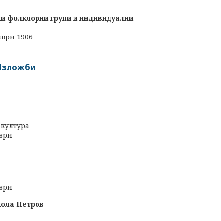
ки фолклорни групи и индивидуални
мври 1906
Изложби
 култура
мври
мври
кола Петров