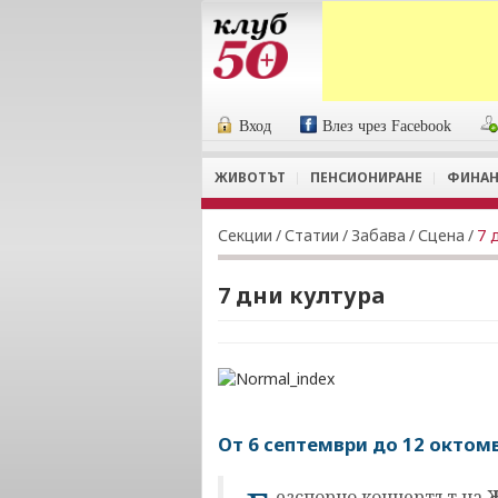
Вход
Влез чрез Facebook
ЖИВОТЪТ
ПЕНСИОНИРАНЕ
ФИНАН
Секции
/
Статии
/
Забава
/
Сцена
/
7 
7 дни култура
От 6 септември до 12 октом
езспорно концертът на