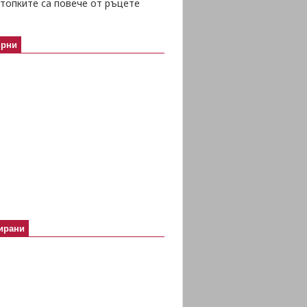
топките са повече от ръцете
ярни
ирани