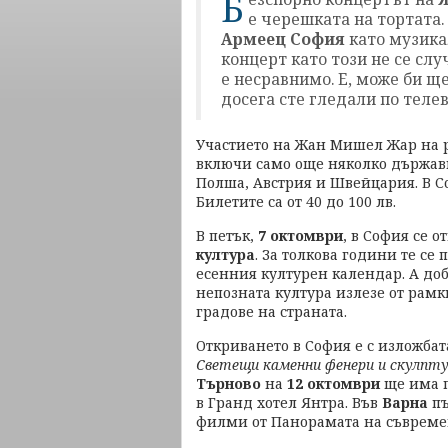
Б
е черешката на тортата
Армеец София
като музикал
концерт като този не се слу
е несравнимо. Е, може би ще
досега сте гледали по теле
Участието на Жан Мишел Жар на ро
включи само още няколко държав
Полша, Австрия и Швейцария. В С
Билетите са от 40 до 100 лв.
В петък,
7 октомври
, в София се о
култура
. За толкова години те се
есенния културен календар. А доб
непозната култура излезе от рамки
градове на страната.
Откриването в София е с изложбат
Светещи каменни фенери и скулпт
Търново
на
12 октомври
ще има п
в Гранд хотел Янтра. Във
Варна
пъ
филми от Панорамата на съвреме