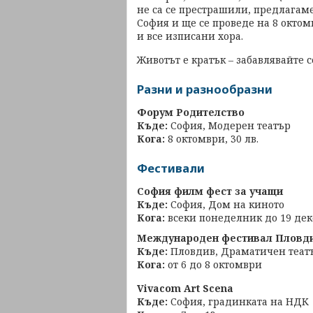
не са се престрашили, предлагаме 
София и ще се проведе на 8 окто
и все изписани хора.
Животът е кратък – забавлявайте с
Разни и разнообразни
Форум Родителство
Къде:
София, Модерен театър
Кога:
8 октомври, 30 лв.
Фестивали
София филм фест за учащи
Къде:
София, Дом на киното
Кога:
всеки понеделник до 19 де
Международен фестивал Пловди
Къде:
Пловдив, Драматичен теат
Кога:
от 6 до 8 октомври
Vivacom Art Scena
Къде:
София, градинката на НДК