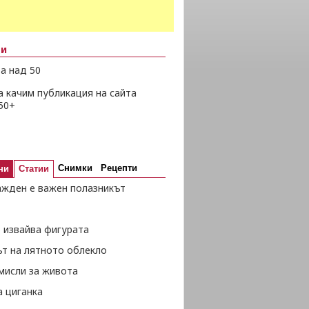
ни
а над 50
а качим публикация на сайта
50+
Снимки
Рецепти
ни
Статии
ажден е важен полазникът
 извайва фигурата
ът на лятното облекло
мисли за живота
а циганка