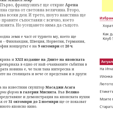
. Първо, французинът ще открие
Арена
на сцена от световна величина. Второ,
чва всеки ден. И трето, шоуто наистина ще
Избра
 правите съпоставки с всичко, което
визията. Но усещането няма да същото.
Хорат
Как д
дна земя е част от турнето му, което ще
Клуб 
и – Финландия, Швеция, Норвегия, Германия,
офия концертът е на
9 октомври
от
20 ч
.
ткрива и
ХХII издание на Дните на японската
Актуал
 превърнаха в едно от най-очакваните събития в
На Игн
рата новина е, че тази така интересна и
те на столицата и вече се представя и в други
Илонка
Лютото
а на известния скулптор
Масаджи Асага
Етикет
урни форми
в галерия Мисията
. Във
Велико
редставяне и демонстрация на японската кухня
Моите 
к от
31 октомври до 2 ноември
ще се показват
нното японско кино.
Старат