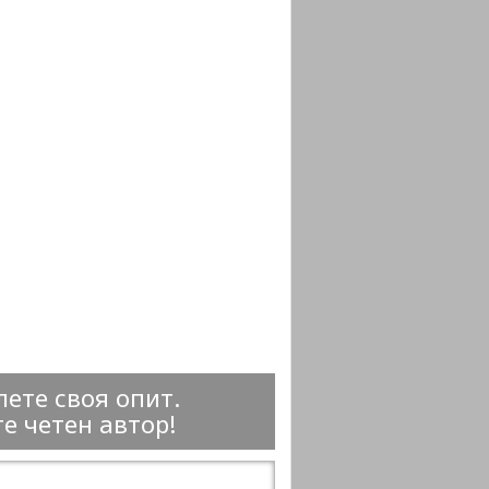
ете своя опит.
е четен автор!