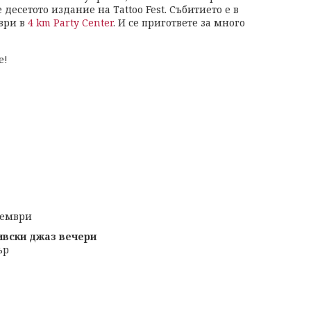
десетото издание на Tattoo Fest. Събитието е в
мври в
4 km Party Center
. И се пригответе за много
е!
кември
вски джаз вечери
ър