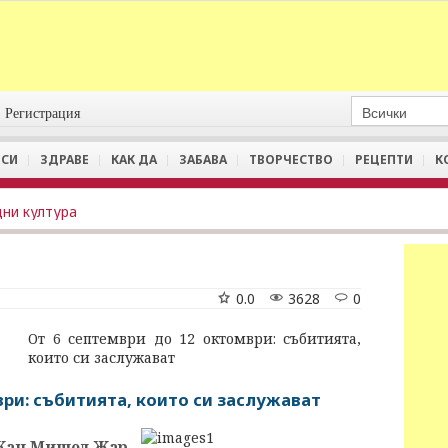
Регистрация
СИ
ЗДРАВЕ
КАК ДА
ЗАБАВА
ТВОРЧЕСТВО
РЕЦЕПТИ
К
дни култура
0.0
3628
0
От 6 септември до 12 октомври: събитията,
които си заслужават
ври: събитията, които си заслужават
Жан Мишел Жар