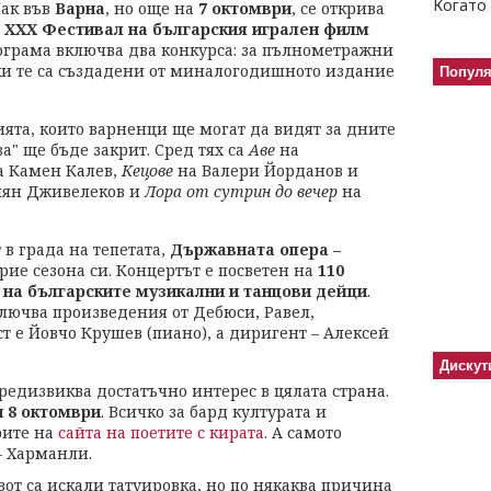
Когато 
ак във
Варна
, но още на
7 октомври
, се открива
и
XXХ Фестивал на българския игрален филм
рограма включва два конкурса: за пълнометражни
ки те са създадени от миналогодишното издание
Попул
ята, които варненци ще могат да видят за дните
за" ще бъде закрит. Сред тях са
Аве
на
 Камен Калев,
Кецове
на Валери Йорданов и
ян Дживелеков и
Лора от сутрин до вечер
на
т в града на тепетата,
Държавната опера –
крие сезона си. Концертът е посветен на
110
 на българските музикални и танцови дейци
.
ключва произведения от Дебюси, Равел,
т е Йовчо Крушев (пиано), а диригент – Алексей
Дискут
предизвиква достатъчно интерес в цялата страна.
и 8 октомври
. Всичко за бард културата и
рите на
сайта на поетите с кирата
. А самото
– Харманли.
вот са искали татуировка, но по някаква причина