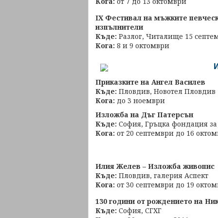
Кога:
от 7 до 13 октомври
IX Фестивал на мъжките певчес
изпълнители
Къде:
Разлог, Читалище 15 септе
Кога:
8 и 9 октомври
Приказките на Ангел Василев
Къде:
Пловдив, Новотел Пловдив
Кога:
до 3 ноември
Изложба на Дъг Патерсън
Къде:
София, Гръцка фондация за
Кога:
от 20 септември до 16 окто
Илия Желев – Изложба живопис
Къде:
Пловдив, галерия Аспект
Кога:
от 30 септември до 19 окто
130 години от рождението на Ни
Къде:
София, СГХГ