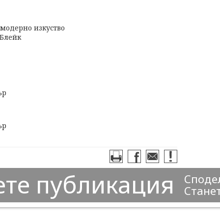
 модерно изкуство
 Блейк
ър
ър
ете публикация
Сподел
Станет