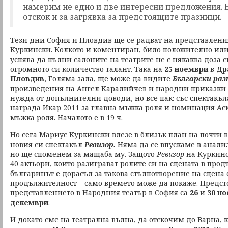
намерим не едно и две интересни предложения. Ей
отскок и за загрявка за предстоящите празници.
Тези дни София и Пловдив ще се радват на представлени
Куркински. Колкото и коментиран, било положително или
успява да пълни салоните на театрите не с някаква доза с
огромното си количество талант. Така на
25 ноември
в
Др
Пловдив
, Голяма зала, ще може да видите
Български раз
произведения на Ангел Каралийчев и народни приказки 
нужда от допълнителни доводи, но все пак: със спектакъ
награда Икар 2011 за главна мъжка роля и номинация Аск
мъжка роля. Началото е в 19 ч.
Но сега Мариус Куркински влезе в близък план на почти 
новия си спектакъл
Ревизор.
Няма да се впускаме в анализ
но ще споменем за мащаба му. Защото
Ревизор
на Куркинс
40 актьори, които разиграват ролите си на сцената в продъ
българинът е дорасъл за такова стълпотворение на сцена 
продължителност – само времето може да покаже. Предст
представлението в Народния театър в София са
26
и
30 но
декември
.
И докато сме на театрална вълна, да отскочим до Варна, 