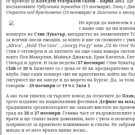
се проведе
II Коледен театрален салон – Варна 2011
. Ще
постановките
Урбулешка трагедия
(25 ноември),
Танц с Дя
Страсти под брястовете
(29 ноември) и
Лизелота и месец
Но преди да навлезем в
с какво още да ни изнен
концерта на
Стив Лукатър
, китаристът на знаменитите Т
за всички онези емоции, за които и вие си спомняте с уми
„Africa", „Hold The Line", „Georgy Porgy" или „I'll Be Over 
Стив е отговорен и за хитовете на още една камара свето
които Пол Макартни, Майкъл Джаксън, Ерик Клептън, Елт
Стюърд и други. И тази неделя (
27 ноември
) Стив Лукатър
Club
от
20 ч
. Билетите са с цена от 40 лв. предварително и
клуба. Още един концерт сме ви приготвили, който ще бъ
сигурност ще ви заведе и до морето на Бургас. Да, за тоз
говорим –
29 ноември
от
19 ч
в
Зала 1
.
А ако този уикенд си търсите повод да отскочите до
Плов
трето издание на националния фестивал
Дефиле на мла
традицията организаторите ще запазят мястото на провеж
град на
26
и
27 ноември
. Голяма част от възрожденските 
врати и ще станат ваши домакини, като с уюта и неповто
допринесат за приятното изживяване и глътка. Не забравят
младо и от него кръвта кипва лесно...