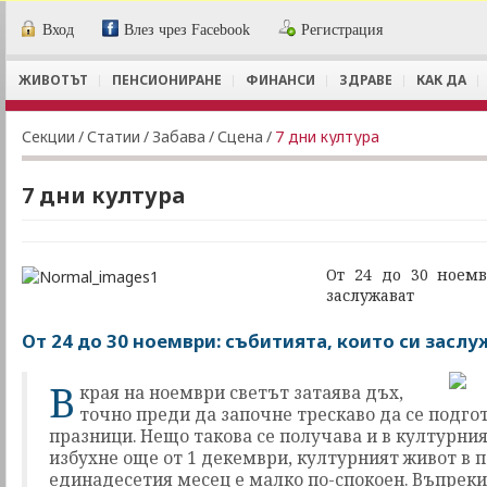
Вход
Влез чрез Facebook
Регистрация
ЖИВОТЪТ
ПЕНСИОНИРАНЕ
ФИНАНСИ
ЗДРАВЕ
КАК ДА
Секции
/
Статии
/
Забава
/
Сцена
/
7 дни култура
7 дни култура
От 24 до 30 ноемв
заслужават
От 24 до 30 ноември: събитията, които си засл
В
края на ноември светът затаява дъх,
точно преди да започне трескаво да се подго
празници. Нещо такова се получава и в културния
избухне още от 1 декември, културният живот в 
единадесетия месец е малко по-спокоен. Въпреки