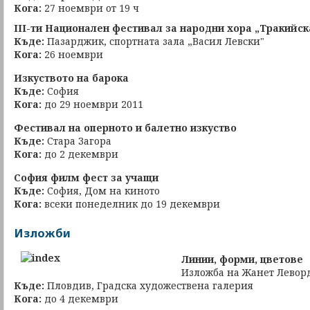
Кога:
27 ноември от 19 ч
ІІІ-ти Национален фестивал за народни хора „Тракийск
Къде:
Пазарджик, спортната зала „Васил Левски"
Кога:
26 ноември
Изкуството на барока
Къде:
София
Кога:
до 29 ноември 2011
Фестивал на оперното и балетно изкуство
Къде:
Стара Загора
Кога:
до 2 декември
София филм фест за учащи
Къде:
София, Дом на киното
Кога:
всеки понеделник до 19 декември
Изложби
Линии, форми, цветове
Изложба на Жанет Левор
Къде:
Пловдив, Градска художествена галерия
Кога:
до 4 декември