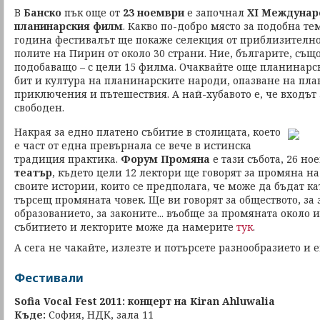
В
Банско
пък още от
23 ноември
е започнал
XI Междунар
планинарския филм
. Какво по-добро място за подобна те
година фестивалът ще покаже селекция от приблизително
полите на Пирин от около 30 страни. Ние, българите, същ
подобаващо – с цели 15 филма. Очаквайте още планинарс
бит и култура на планинарските народи, опазване на пл
приключения и пътешествия. А най-хубавото е, че входът
свободен.
Накрая за едно платено събитие в столицата, което
е част от една превърнала се вече в истинска
традиция практика.
Форум Промяна
е тази събота, 26 но
театър
, където цели 12 лектори ще говорят за промяна на 
своите истории, които се предполага, че може да бъдат к
търсещ промяната човек. Ще ви говорят за обществото, за 
образованието, за законите... въобще за промяната около и
събитието и лекторите може да намерите
тук
.
А сега не чакайте, излезте и потърсете разнообразието и
Фестивали
Sofia Vocal Fest 2011: концерт на Kiran Ahluwalia
Къде:
София, НДК, зала 11