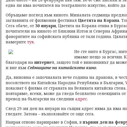
едва ли има почитател на театралното изкуство, който да 
Обръщаме поглед към киното. Миналата седмица предло
заглавията от филмовия фестивал
Цветята на Корана
. Т
Сега обаче, от
30 януари
, Цветята на Корана отива в Бурга
почитатели на киното от Близкия Изток и Северна Африк
фаворитите на софийската публика от тази година. Цялат
намерите
тук
.
Не сте нито в Бургас, ни
имаме нещо за всички. К
благодаря на
интернет
, защото той е виновникът да мож
и вие към
Седмиците на китайското кино
.
Да, виновна е започналата вече година на дракона, в чест
посолството на Китайска Народна Република в България,
показват 6 филма от страната на Великата китайска стена
повтаряме, всеки, може да гледа безплатно селекцията о
превод на български на следния
адрес
.
След 29-ия ден на януари на същия адрес няма да има н
гледате. Затова – възползвайте се още сега.
Накрая отново паркираме в София, в
първия ден на февр