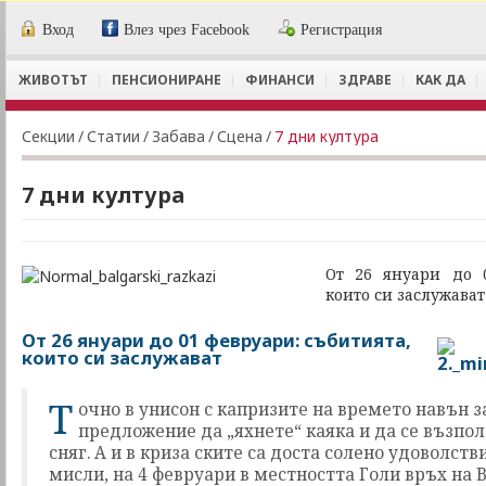
Вход
Влез чрез Facebook
Регистрация
ЖИВОТЪТ
ПЕНСИОНИРАНЕ
ФИНАНСИ
ЗДРАВЕ
КАК ДА
Секции
/
Статии
/
Забава
/
Сцена
/
7 дни култура
7 дни култура
От 26 януари до 0
които си заслужават
От 26 януари до 01 февруари: събитията,
които си заслужават
Т
очно в унисон с капризите на времето навън 
предложение да „яхнете“ каяка и да се възпо
сняг. А и в криза ските са доста солено удоволстви
мисли, на 4 февруари в местността Голи връх на