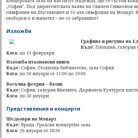
концертната зала на институт Надежда, ще се състои ко
„София". Под диригентската палка на Свилен Симеонов 
симфония на Шостакович и 35-ата симфония на Моцарт. Вх
свободен е и животът – не го забравяйте!
Изложби
Графика и рисунка на Е
Къде:
Пловдив, галерия
Кога:
до 13 февруари
Изложба италиански книги
Къде:
София, Столична библиотека, зала София
Кога:
до 30 януари от 11:00 до 19:00
Восъчна феерия – батик
Къде:
София, галерия Мисията, Държавен Културен инстит
Кога:
до 30 януари
Представления и концерти
Шедьоври на Моцарт
Къде:
Враца, Градска концертна зала
Кога:
26 януари от 18:30