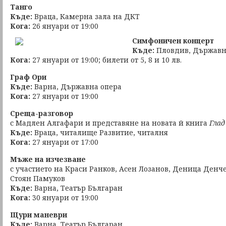
Танго
Къде:
Враца, Камерна зала на ДКТ
Кога:
26 януари от 19:00
Симфоничен концерт
Къде:
Пловдив, Държавна
Кога:
27 януари от 19:00; билети от 5, 8 и 10 лв.
Граф Ори
Къде:
Варна, Държавна опера
Кога:
27 януари от 19:00
Среща-разговор
с Мадлен Алгафари и представяне на новата й книга
Глад
Къде:
Враца, читалище Развитие, читалня
Кога:
27 януари от 17:00
Мъже на изчезване
с участието на Краси Ранков, Асен Лозанов, Деница Денч
Стоян Памуков
Къде:
Варна, Театър Българан
Кога:
30 януари от 19:00
Щури маневри
Къде:
Варна, Театър Българан