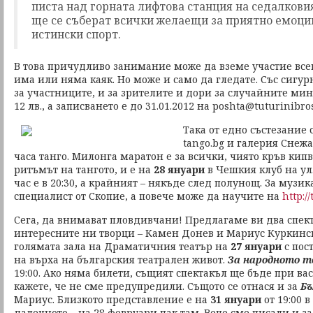
писта над горната лифтова станция на седалкови
ще се съберат всички желаещи за приятно емоции
истински спорт.
В това причудливо занимание може да вземе участие все
има или няма каяк. Но може и само да гледате. Със сигур
за участниците, и за зрителите и дори за случайните мину
12 лв., а записването е до 31.01.2012 на poshta@tuturinibros
Така от едно състезание 
tango.bg и галерия Снежа
часа танго. Милонга маратон е за всички, чиято кръв кип
ритъмът на тангото, и е на
28 януари
в Чешкия клуб на ул
час е в 20:30, а крайният – някъде след полунощ. За музи
специалист от Скопие, а повече може да научите на
http:/
Сега, да внимават пловдивчани! Предлагаме ви два спект
интересните ни творци – Камен Донев и Мариус Куркинск
голямата зала на Драматичния театър на
27 януари
с пост
на върха на българския театрален живот.
За народното т
19:00. Ако няма билети, същият спектакъл ще бъде при вас
кажете, че не сме предупредили. Същото се отнася и за
Бъ
Мариус. Близкото представление е на
31 януари
от 19:00 
далечното – на 28 февруари пак там. Вече сме писали и за