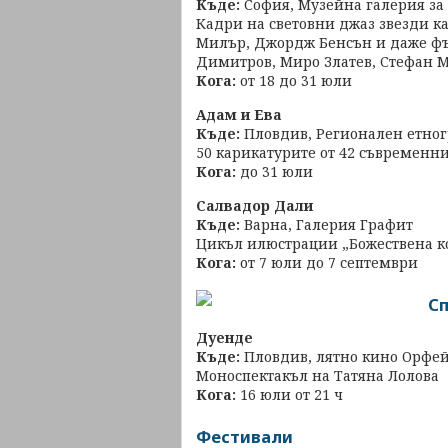
Къде:
София, Музейна галерия за
Кадри на световни джаз звезди ка
Милър, Джордж Бенсън и даже фъ
Димитров, Миро Златев, Стефан 
Кога:
от 18 до 31 юли
Адам и Ева
Къде:
Пловдив, Регионален етно
50 карикатурите от 42 съвременн
Кога:
до 31 юли
Салвадор Дали
Къде:
Варна, Галерия Графит
Цикъл илюстрации „Божествена 
Кога:
от 7 юли до 7 септември
С
Дуенде
Къде:
Пловдив, лятно кино Орфе
Моноспектакъл на Татяна Лолова
Кога:
16 юли от 21 ч
Фестивали