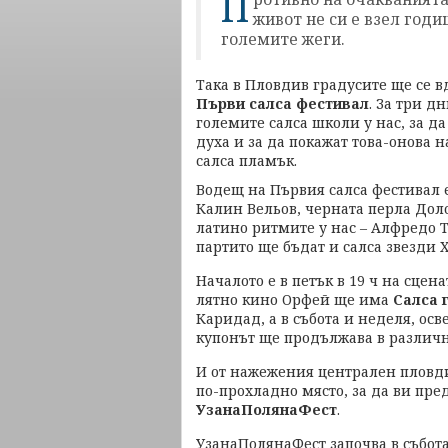
П
живот не си е взел годи
големите жеги.
Така в Пловдив градусите ще се в
Първи салса фестивал
. За три д
големите салса школи у нас, за д
духа и за да покажат това-онова н
салса пламък.
Водещ на Първия салса фестивал 
Калин Вельов, черната перла Доло
латино ритмите у нас – Алфредо То
партито ще бъдат и салса звезди 
Началото е в петък в 19 ч на сцен
лятно кино Орфей ще има
Салса 
Каридад, а в събота и неделя, ос
купонът ще продължава в различн
И от нажежения централен пловд
по-прохладно място, за да ви пр
УзанаПолянаФест
.
УзанаПолянаФест започва в събота 