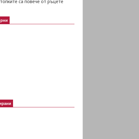
топките са повече от ръцете
ярни
ирани