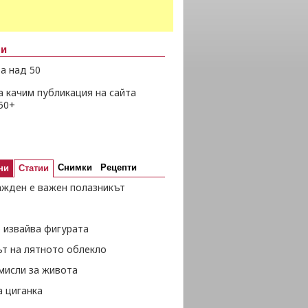
ни
а над 50
а качим публикация на сайта
50+
Снимки
Рецепти
ни
Статии
ажден е важен полазникът
 извайва фигурата
ът на лятното облекло
мисли за живота
а циганка