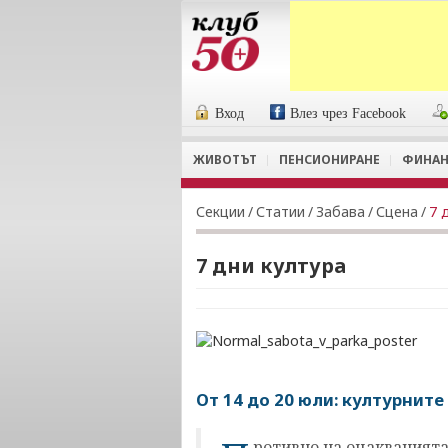
Вход
Влез чрез Facebook
ЖИВОТЪТ
ПЕНСИОНИРАНЕ
ФИНАН
Секции
/
Статии
/
Забава
/
Сцена
/
7 
7 дни култура
От 14 до 20 юли: културнит
ротивно на очакванията