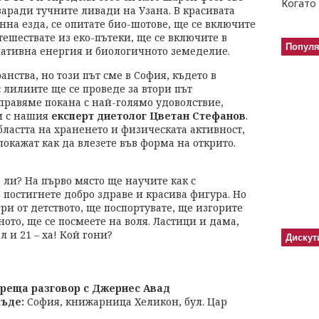
Когато 
 заради тучните ливади на Узана. В красивата
нна езда, се опитате био-шотове, ще се включите
ешествате из еко-пътеки, ще се включите в
Попул
нативна енергия и биологичното земеделие.
нства, но този път сме в София, където в
с лилиите ще се проведе за втори път
тправяме покана с най-голямо удоволствие,
 и с нашия
експерт диетолог Цветан Стефанов
.
бластта на храненето и физическата активност,
покажат как да влезете във форма на открито.
а ли? На първо място ще научите как с
остигнете добро здраве и красива фигура. Но
и от детството, ще поспортувате, ще изгорите
ото, ще се посмеете на воля. Ластици и дама,
 и 21 – ха! Кой гони?
Дискут
реща разговор с Джериес Авад
ъде:
София, книжарница Хеликон, бул. Цар