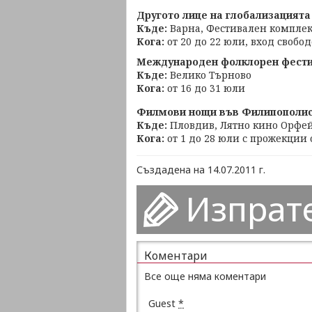
Другото лице на глобализацията
Къде:
Варна, Фестивален комплекс
Кога:
от 20 до 22 юли, вход свобо
Международен фолклорен фести
Къде:
Велико Търново
Кога:
от 16 до 31 юли
Филмови нощи във Филипополи
Къде:
Пловдив, Лятно кино Орфе
Кога:
от 1 до 28 юли с прожекции о
Създадена на 14.07.2011 г.
Изпрат
Коментари
Все още няма коментари
Guest
*