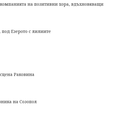
 компанията на позитивни хора, вдъхновяващи
 под Езерото с лилиите
 сцена Раковина
зника на Созопол