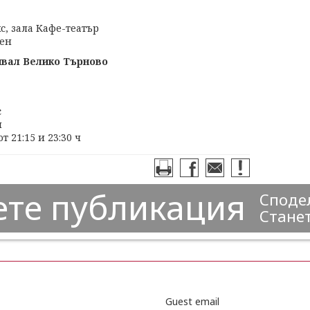
, зала Кафе-театър
ден
вал Велико Търново
с
й
т 21:15 и 23:30 ч
ете публикация
Сподел
Станет
Guest email