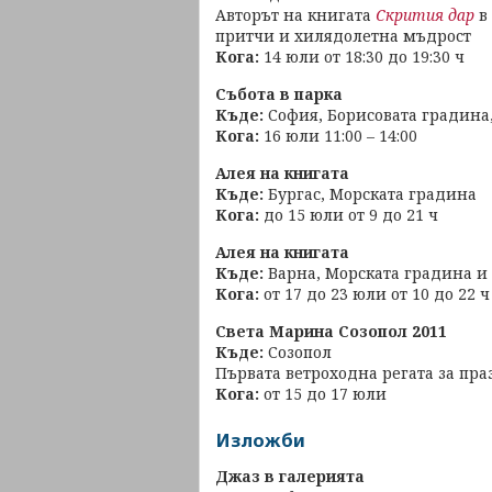
Авторът на книгата
Скрития дар
в
притчи и хилядолетна мъдрост
Кога:
14 юли от 18:30 до 19:30 ч
Събота в парка
Къде:
София, Борисовата градина,
Кога:
16 юли 11:00 – 14:00
Алея на книгата
Къде:
Бургас, Морската градина
Кога:
до 15 юли от 9 до 21 ч
Алея на книгата
Къде:
Варна, Морската градина и
Кога:
от 17 до 23 юли от 10 до 22 ч
Света Марина Созопол 2011
Къде:
Созопол
Първата ветроходна регата за пра
Кога:
от 15 до 17 юли
Изложби
Джаз в галерията