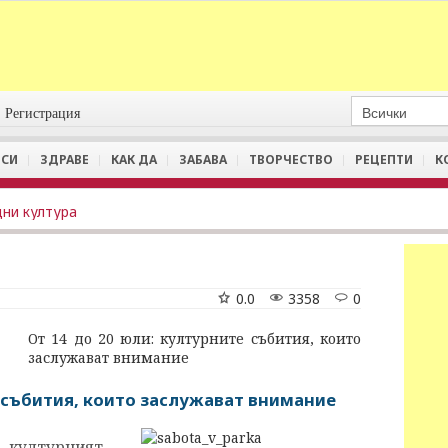
Регистрация
СИ
ЗДРАВЕ
КАК ДА
ЗАБАВА
ТВОРЧЕСТВО
РЕЦЕПТИ
К
дни култура
0.0
3358
0
От 14 до 20 юли: културните събития, които
заслужават внимание
е събития, които заслужават внимание
, културният