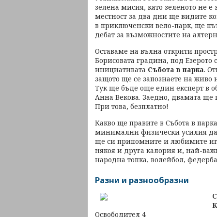
зелена мисия, като зеленото не е
местност за два дни ще видите ко
в приключенски вело-парк, ще път
дебат за възможностите на алтер
Оставаме на вълна открити простра
Борисовата градина, под Езерото 
инициативата
Събота в парка
. О
защото ще се запознаете на живо
Тук ще бъде още един експерт в о
Анна Векова. Заедно, двамата ще 
При това, безплатно!
Какво ще правите в Събота в парк
минимални физически усилия да п
ще си припомните и любимите игр
някоя и друга калория и, най-важн
народна топка, волейбол, федербал
Разни и разнообразни
С
К
Освободител 4