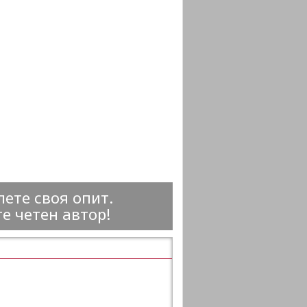
ете своя опит.
е четен автор!