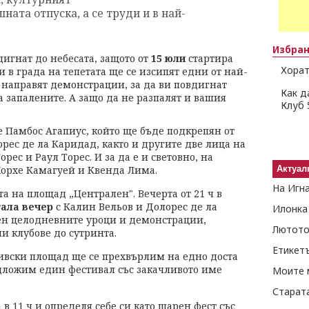
шната отпуска, а се труди и в най-
Избра
дигнат до небесата, защото от
15 юли
стартира
Хорат
ни в града на тепетата ще се изсипят едни от най-
а направят демонстрации, за да ви повдигнат
Как д
а запалените. А защо да не разпалят и вашия
Клуб 
е Памбос Агапиус, който ще бъде подкрепян от
рес де ла Каридад, както и другите две лица на
рес и Раул Торес. И за да е и световно, на
Хорхе Камагуей и Квенда Лима.
Актуал
На Игн
ата на площад „Централен". Вечерта от 21 ч в
гала вечер
с Калин Вельов и Долорес де ла
Илонка
вен целодневните уроци и демонстрации,
Лютото
и клубове до сутринта.
Етикет
ивски площад ще се прехвърлим на едно доста
едложим един фестивал със закачливото име
Моите 
Старат
в 11 ч и определя себе си като шарен фест със