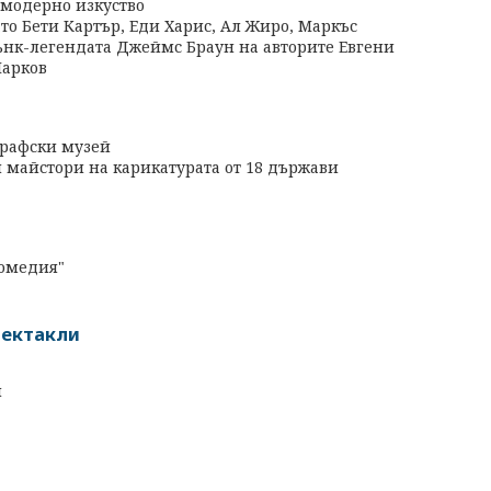
 модерно изкуство
то Бети Картър, Еди Харис, Ал Жиро, Маркъс
нк-легендата Джеймс Браун на авторите Евгени
Марков
графски музей
и майстори на карикатурата от 18 държави
комедия"
пектакли
й