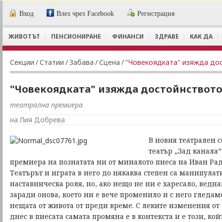
Вход
Влез чрез Facebook
Регистрация
ЖИВОТЪТ
ПЕНСИОНИРАНЕ
ФИНАНСИ
ЗДРАВЕ
КАК ДА
Секции
/
Статии
/
Забава
/
Сцена
/
"Човекоядката" изяжда дос
"Човекоядката" изяжда достойнството 
театрална премиера
на Лия Добрева
В новия театрален 
театър „Зад канала”
премиера на познатата ни от миналото пиеса на Иван Рад
Театърът и играта в него до някаква степен са манипулат
наставническа роля, но, ако нещо не ни е харесало, ведна
заради онова, което ни е вече променило и с него гледа
нещата от живота от преди време. С леките изменения от
днес в пиесата самата промяна е в контекста и е този, кой