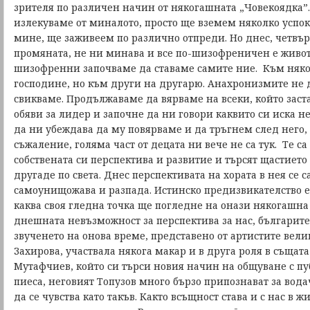
зрителя по различен начин от някогашната „Човекоядка”. 
излекуваме от миналото, просто ще вземем няколко успок
мине, ще заживеем по различно отпреди. Но днес, четвърт
промяната, не ни минава и все по-шизофреничен е животъ
шизофренни започваме да ставаме самите ние. Към няко
господине, но към други на другарю. Анахронизмите не д
свикваме. Продължаваме да вярваме на всеки, който заста
обяви за лидер и започне да ни говори каквито си иска н
да ни убеждава да му повярваме и да тръгнем след него, а
съжаление, голяма част от децата ни вече не са тук. Те с
собствената си перспектива и развитие и търсят щастието
другаде по света. Днес перспективата на хората в нея се 
самоунищожава и разпада. Истинско предизвикателство е
каква своя гледна точка ще погледне на онази някогашна
днешната невъзможност за перспектива за нас, българите
звученето на онова време, представено от артистите вел
Захирова, участвала някога макар и в друга роля в същата
Мутафчиев, който си търси новия начин на общуване с пуб
пиеса, неговият Топузов много бързо припознават за водач
да се чувства като такъв. Както всъщност става и с нас в ж