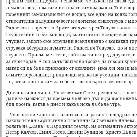
правим сами лидерите. Решаваме, че някой ни казва едва
и малко след това тази истина се саморазкапва. Той е по
поредният самоизмислил се водач, все едно на колко гол
относителна налудничавост и алогизъм съществува с мно
Радоевото творчество. Зрителят чува чрез Топузов такива
глупотевини и безсмислици, които стигат някъде в безкра
учудват, защото сме отрупани всекидневно с всякакви глу
струваха абсурдни думите на Радоевия Топузав, но и дн
глупости. Приемаме всеки, който застане пред другите, и 
за свой водач. А той задължително трябва да говори кра
някак си да бъде приемано от околните. Има я и онази м
самите персонажи, приличащи малко на ученици, на хлап
ли, всеки зрител сам за себе си ще потърси своя отговор.
Днешната пиеса на „Човекоядката” не е реквием за човека 
даде възможност да поемем дълбоко дъх и да продължим 
бил досега, какъв е днес и какъв иска да бъде утре.
Удоволствие зрителят изпитва от играта на неподражае
изключително артистично пластичната Светлана Янчева, 
ролята на „Жана” в Народния театър, на останалите акть
Петър Калчев, Емил Котев, Евгени Будинов, Христо Пъде