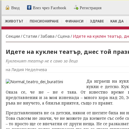
Вход
Влез чрез Facebook
Регистрация
ЖИВОТЪТ
ПЕНСИОНИРАНЕ
ФИНАНСИ
ЗДРАВЕ
КАК ДА
Секции
/
Статии
/
Забава
/
Сцена
/
Идете на куклен театър, дн
Идете на куклен театър, днес той праз
Кукленият театър не е само за деца
на Лидия Неделчева
Да играеш на кукл
кукли е детско. Кук
Оказа се, че не – не е така. От известно време 
представления и за моя изненада – много хора над 20, 30
ръка не внучето, а близък приятел, също го правят.
Представленията не са детски, някои от шегите биха ви н
Това съвсем не значи, че не можете да вземете със себе 
– то просто ще се впечатли от други неща. Не се разказва