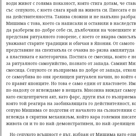
води живот с голяма показност, която стига дотам, че ста
със сепукото, с което слага край на живота си. Пиесата е п
на действителността. Такива сложни и не напълно разбр
Мишима с това, което са написали и оставили в наследств
да разберем по-добре себе си, дълбочини на човешките 
представя ритуалното говорене, с което се вкарва смисълъ
уважават старите традиции и обичаи в Япония. От самото
представяне на спектакъла се очаква по-рязка амплитуда
а пластиката е категорична. Постига се смесица, която е 
за ритуалното самоуийство, познато от запада. Самият М
смесица. Сепукото се възприема по добре от запада, отко
се самоубива по оня зрелищен ритуален начин, по който 
го правят японците. Но това е само един от пластовете. И
по-надолу се вглеждаме в нещата. Мнозина виждат сам
като ексцентричен акт, като фарс, други пък го възприема
която той реагира на заобикалящата го действителност, ко
сепуко Мишима се подготвя от началото на съзнателния си
вглежда в скрития механизъм, който кара големия писате
живота си и то по най-демонстративен, по най-зрелищен
Но сепукото всъщност е път, избран от Мишима като еди