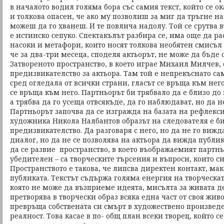
в началото водил голяма бора със самия текст, който се о
и толкова опасен, че ако му позволиш за миг да тръгне на
можеш да го хванеш. И те повлича надолу. Той се срутва в
е истинско сепуко. Спектакълът разбира се, има още да ра
насоки и метафори, които носят толкова необятен смисъл 
че за два-три месеца, споделя актьорът, не може да бъде
Затвореното пространство, в което играе Михаил Милчев, 
предизвикателство за актьора. Там той е непрекъснато са
сред огледала от всички страни, гласът се връща към него
се връща към него. Партньорът би трябвало да е близо до 
а трябва да го усеща отвсякъде, да го наблюдават, но да н
Партньорът започва да се изгражда на базата на рефлекси
художника Никола Налбантов образът на следователя е б
предизвикателство. Да разговаря с него, но да не го вижд
диалог, но да не се позволява на актьора да вижда публика
да се развие пространство, в което въображаемият партн
убедителен – са творческите търсения и въпроси, които с
Пространството е такова, че липсва директен контакт, мака
публиката. Текстът съдържа голяма енергия на творческ
която не може да възприеме идеята, мисълта за живата д
претворява в творчески образ всяка една част от своя живо
превръща собствената си смърт в художествено произвед
реалност. Това касае в по- общ план всеки творец, който с