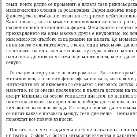
теми, които рядко се променят, а цялата тази режисьорск
изключително сложна за реализация. Търси някакъв въпрос
философско вглъбяване, отказ да се приеме действителнос
Както някога, когато мъжете изпълнявали женските роли,
съсредоточена до външната форма. Метафорите следват е
прехвърлянето на една маска в друга е неуловимо, но ясн
към много по-дълбоко съдържание на идеята. До момента,
една маска с елегантността, с която един мъж може да вл
пластиката на една жена с голяма култура, която е много
издигната до нивото да има още много в нея, което да се 
сепуко.
От същия автор у нас е познат романът „Златният храм”,
миналия век, с този вид философска нагласа, която води
Читателите му обикновено го свързват с неговото сепуко,
известно. То се оказва последното в дългата история на т
смърт. Мишима си остава гениален писател, но изниква в
наистина толкова надарен човек, избира да е на показ, в 
кич, живее като поп звезда. И в същото време да е толков
се питат каква е връзката между тези две неща – гениално
пораждат все повече въпроси.
Пиесата като че е създадена да бъде изпълнена точно о
от Театър „София”, с богати актьорски качества и характе