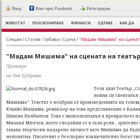
Вход
Влез чрез Facebook
Регистрация
ЖИВОТЪТ
ПЕНСИОНИРАНЕ
ФИНАНСИ
ЗДРАВЕ
КАК ДА
Секции
/
Статии
/
Забава
/
Сцена
/
"Мадам Мишима" на сценат
"Мадам Мишима" на сцената на театър
Премиера
на Лия Добрева
Тези дни Театър „С
новия си спектакъл
Мишима”. Текстът е подбран от произведенията на голем
Юкийо Мишима, режисьор на това представление е Кали
Никола Налбантов. Това е моноспектакъл в прекрасното и
Михаил Милчев, което гледайки го в тази роля , зрителят 
такава творчески надарена личност като Мишима да бъде
непонятна. Писателят е безспорно изключително богат тв