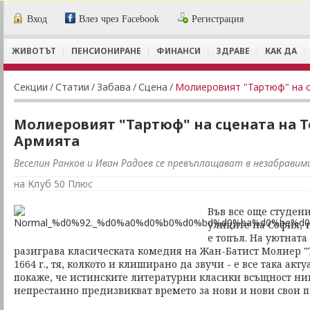
Вход
Влез чрез Facebook
Регистрация
ЖИВОТЪТ
ПЕНСИОНИРАНЕ
ФИНАНСИ
ЗДРАВЕ
КАК ДА
Секции
/
Статии
/
Забава
/
Сцена
/
Молиеровият "Тартюф" на с
Молиеровият "Тартюф" на сцената на Т
Армията
Веселин Ранков и Иван Радоев се превъплащават в незабравим
на Клуб 50 Плюс
Във все още студен
улиците на София, 
е топъл. На уютната
разиграва класическата комедия на Жан-Батист Молиер "
1664 г., тя, колкото и клиширано да звучи - е все така акт
покаже, че истинските литературни класики всъщност нико
непрестанно предизвикват времето за нови и нови свои 