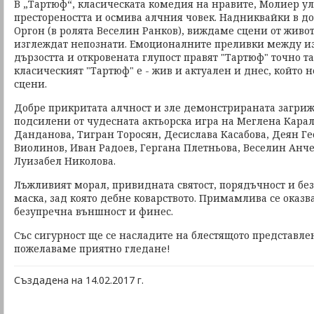
В „Тартюф“, класическата комедия на нравите, Молиер ул
престореността и осмива алчния човек. Надниквайки в д
Оргон (в ролята Веселин Ранков), виждаме сцени от живот
изглеждат непознати. Емоционалните преливки между из
дързостта и откровената глупост правят "Тартюф" точно та
класическият "Тартюф" е - жив и актуален и днес, който н
сцени.
Добре прикритата алчност и зле демонстрираната загри
подсилени от чудесната актьорска игра на Меглена Карала
Данданова, Тигран Торосян, Десислава Касабова, Деян Ге
Виолинов, Иван Радоев, Гергана Плетньова, Веселин Анче
Луизабел Николова.
Лъжливият морал, привидната святост, порядъчност и без
маска, зад която дебне коварството. Примамлива се оказв
безупречна външност и финес.
​Със сигурност ще се насладите на блестящото представле
пожелаваме приятно гледане!
Създадена на 14.02.2017 г.