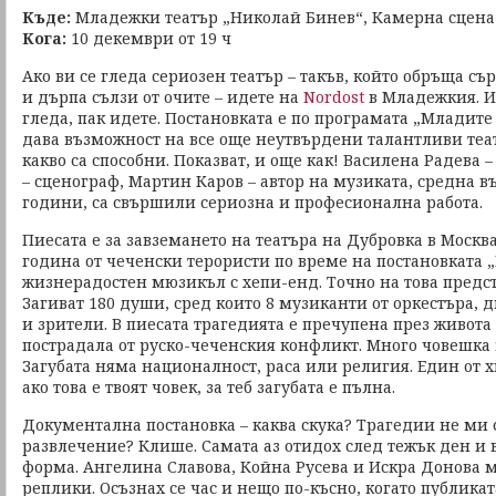
Къде:
Младежки театър „Николай Бинев“, Камерна сцена
Кога:
10 декември от 19 ч
Ако ви се гледа сериозен театър – такъв, който обръща съ
и дърпа сълзи от очите – идете на
Nordost
в Младежкия. И 
гледа, пак идете. Постановката е по програмата „Младите
дава възможност на все още неутвърдени талантливи теа
какво са способни. Показват, и още как! Василена Радева 
– сценограф, Мартин Каров – автор на музиката, средна въ
години, са свършили сериозна и професионална работа.
Пиесата е за завземането на театъра на Дубровка в Москв
година от чеченски терористи по време на постановката „
жизнерадостен мюзикъл с хепи-енд. Точно на това предст
Загиват 180 души, сред които 8 музиканти от оркестъра, д
и зрители. В пиесата трагедията е пречупена през живота 
пострадала от руско-чеченския конфликт. Много човешка 
Загубата няма националност, раса или религия. Един от 
ако това е твоят човек, за теб загубата е пълна.
Документална постановка – каква скука? Трагедии не ми се
развлечение? Клише. Самата аз отидох след тежък ден и 
форма. Ангелина Славова, Койна Русева и Искра Донова м
реплики. Осъзнах се час и нещо по-късно, когато публика