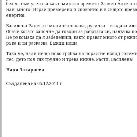
без да съм усетила как е минало времето. За мен Ангели
най-много! Играе премерено и спокойно и в същото врем
енергия.
Василена Радева е мъничка такава, русичка – създава ил
Обаче когато започне да говори за работата си, излъчва пос
Не ръкомаха да я забележиш, както правят много от режис
ръка и ти разказва. Важни неща.
Така де, нали нещо ново трябва да порастне изпод голем
лес, дето под тях трудно и трева никне. Расти, Василена!
Надя Захариева
Създадена на 05.12.2011 г.