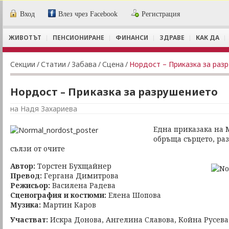
Вход
Влез чрез Facebook
Регистрация
ЖИВОТЪТ
ПЕНСИОНИРАНЕ
ФИНАНСИ
ЗДРАВЕ
КАК ДА
Секции
/
Статии
/
Забава
/
Сцена
/
Нордост – Приказка за раз
Нордост – Приказка за разрушението
на Надя Захариева
Една приказака на 
обръща сърцето, ра
сълзи от очите
Автор:
Торстен Бухщайнер
Превод:
Гергана Димитрова
Режисьор
:
Василена Радева
Сценография и костюми:
Елена Шопова
Музика:
Мартин Каров
Участват:
Искра Донова, Ангелина Славова, Койна Русева