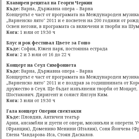
Клавирен рецитал на Георги Черкин
Къде:
Варна, Държавна опера – Варна
Концертът е част от програмата на Международен музик
„Варненско лято" 2011 и е посветен на 200 години от рож
Освен негови, в програмата са включени и творби на Шум
Кога:
1 юли от 19:30 ч
Блус и рок фестивал Цвете за Гошо
Къде:
София, Южен парк, постоянна естрада
Кога:
2 и 3 юли от 16 до 22 ч
Концерт на Сеул Симфониета
Къде:
Варна, Държавна опера – Варна
Концертът е част от програмата на Международен музик
„Варненско лято" 2011 и е поздрав за годишнината от Кор
дружество в Сеул. Ще бъдат изпълнени творби от Моцарт,
Шостакович. Диригент и солист Янгзун Ким.
Кога:
3 юли от 19:30 ч
Гала концерт Оперни спектакли
Къде:
Пловдив, Античен театър
Арии, ансамбли и дуети от опери, мюзикъли и оперети. У
(Франция), Доменико Менини (Италия), Соня Йончева (Ф
Елена Чавдарова-Иса, Стоян Даскалов.