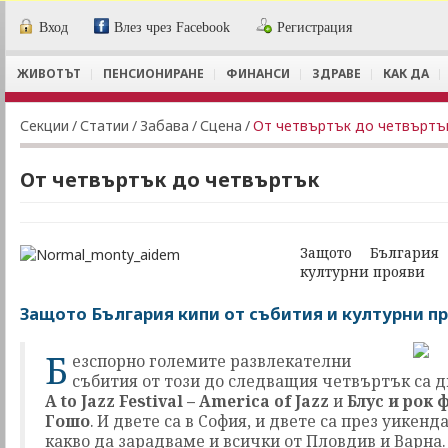
Вход
Влез чрез Facebook
Регистрация
ЖИВОТЪТ
ПЕНСИОНИРАНЕ
ФИНАНСИ
ЗДРАВЕ
КАК ДА
Секции
/
Статии
/
Забава
/
Сцена
/
От четвъртък до четвъртъ
От четвъртък до четвъртък
Защото Българи
културни прояви
Защото България кипи от събития и културни п
Б
езспорно големите развлекателни
събития от този до следващия четвъртък са д
A to Jazz Festival – America of Jazz
и
Блус и рок 
Гошо
. И двете са в София, и двете са през уикенд
какво да зарадваме и всички от Пловдив и Варна.