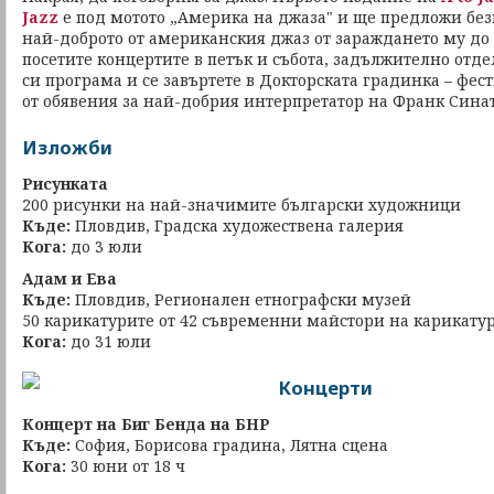
Jazz
е под мотото „Америка на джаза" и ще предложи без
най-доброто от американския джаз от зараждането му до 
посетите концертите в петък и събота, задължително отд
си програма и се завъртете в Докторската градинка – фес
от обявения за най-добрия интерпретатор на Франк Сина
Изложби
Рисунката
200 рисунки на най-значимите български художници
Къде:
Пловдив, Градска художествена галерия
Кога:
до 3 юли
Адам и Ева
Къде:
Пловдив, Регионален етнографски музей
50 карикатурите от 42 съвременни майстори на карикатур
Кога:
до 31 юли
Концерти
Концерт на Биг Бенда на БНР
Къде:
София, Борисова градина, Лятна сцена
Кога:
30 юни от 18 ч