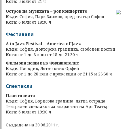
Кога:
5 юли от 21 ч
Остров на музиката – рок концертите
Къде:
София, Парк Заимов, пред театър София
Кога:
6 юли от 18:30 ч
Фестивали
A to Jazz Festival – America of Jazz
Къде:
София, Докторска градинка, свободен достъп
Кога:
от 1 до 3 юли от 18 до 21:30 ч
Филмови нощи във Филипополис
Къде:
Пловдив, Лятно кино Орфей
Кога:
от 1 до 28 юли с прожекции от 21:15 и 23:30 ч
Спектакли
Пази главата
Къде:
София, Борисова градина, лятна естрада
Театрален спектакъл за възрастни на Арт Театър
Кога:
6 юли от 19:30 ч
Създадена на 30.06.2011 г.