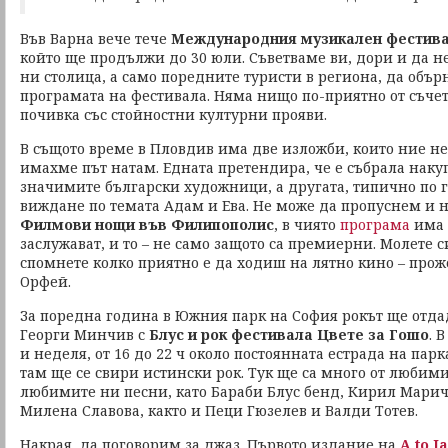
Във Варна вече тече
Международния музикален фестива
който ще продължи до 30 юли. Съветваме ви, дори и да н
ни столица, а само поредните туристи в региона, да объ
програмата на фестивала. Няма нищо по-приятно от съче
почивка със стойностни културни прояви.
В същото време в Пловдив има две изложби, които ние не
имахме път натам. Едната претендира, че е събрала наку
значимите български художници, а другата, типично по г
виждане по темата Адам и Ева. Не може да пропуснем и 
Филмови нощи
във Филипополис
, в чиято
програма
има 
заслужават, и то – не само защото са премиерни. Молете с
спомнете колко приятно е да ходиш на лятно кино – прож
Орфей.
За поредна година в Южния парк на София рокът ще отда
Георги Минчив с
Блус и рок фестивала Цвете за Гошо
. 
и неделя, от 16 до 22 ч около постоянната естрада на парк
там ще се свири истински рок. Тук ще са много от любим
любимите ни песни, като Бараби Блус бенд, Кирил Марич
Милена Славова, както и Пеци Гюзелев и Валди Тотев.
Накрая, да поговорим за джаз. Първото издание на
A to J