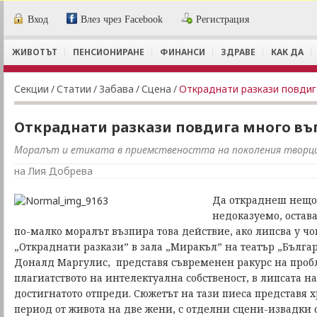
Вход
Влез чрез Facebook
Регистрация
ЖИВОТЪТ
ПЕНСИОНИРАНЕ
ФИНАНСИ
ЗДРАВЕ
КАК ДА
Секции
/
Статии
/
Забава
/
Сцена
/
Откраднати разкази повдиг
Откраднати разкази повдига много въ
Моралът и етиката в приемствеността на поколения творц
на Лия Добрева
Да откраднеш нещо 
недоказуемо, остав
по-малко моралът възпира това действие, ако липсва у чо
„Откраднати разкази” в зала „Миракъл” на театър „Българ
Доналд Маргулис, представя съвременен ракурс на пробл
плагиатството на интелектуална собственост, в липсата 
достигнатото отпреди. Сюжетът на тази пиеса представя 
период от живота на две жени, с отделни сцени-извадки 