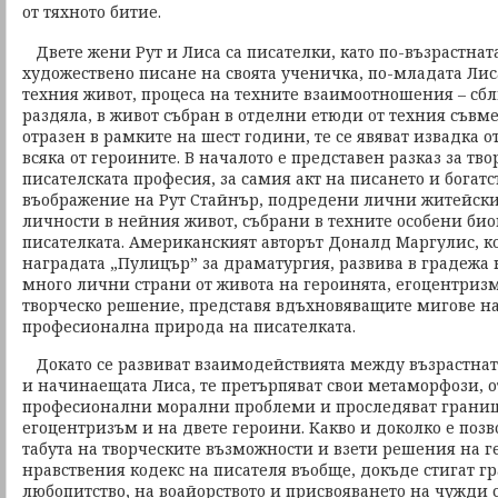
от тяхното битие.
Двете жени Рут и Лиса са писателки, като по-възрастнат
художествено писане на своята ученичка, по-младата Лис
техния живот, процеса на техните взаимоотношения – сбл
раздяла, в живот събран в отделни етюди от техния съвме
отразен в рамките на шест години, те се явяват извадка 
всяка от героините. В началото е представен разказ за тв
писателската професия, за самия акт на писането и богатс
въображение на Рут Стайнър, подредени лични житейски
личности в нейния живот, събрани в техните особени би
писателката. Американският авторът Доналд Маргулис, ко
наградата „Пулицър” за драматургия, развива в градежа 
много лични страни от живота на героинята, егоцентризм
творческо решение, представя вдъхновяващите мигове на
професионална природа на писателката.
Докато се развиват взаимодействията между възрастната
и начинаещата Лиса, те претърпяват свои метаморфози, о
професионални морални проблеми и проследяват границ
егоцентризъм и на двете героини. Какво и доколко е поз
табута на творческите възможности и взети решения на г
нравствения кодекс на писателя въобще, докъде стигат г
любопитство, на воайорството и присвояването на чужди 