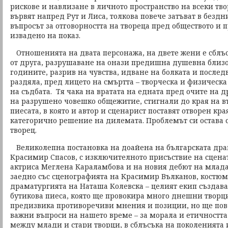
рискове и навлизане в личното пространство на всеки тво
вървят напред Рут и Лиса, толкова повече затъват в бездн
въпросът за отговорността на твореца пред обществото и 
извадено на показ.
Отношенията на двата персонажа, на двете жени е сблъ
от друга, разрушаване на онази предишна душевна близос
годините, разрив на чувства, идване на болката и после
раздяла, пред лицето на смъртта – творческа и физическа
на съдбата. Тя чака на вратата на едната пред очите на 
на разрушено човешко общежитие, стигнали до края на в
пиесата, в която и автор и сценарист поставят отворен края
категорично решение на дилемата. Проблемът си остава с
творец.
Великолепна постановка на доайена на българската дра
Красимир Спасов, с изключителното присъствие на сценат
актриса Меглена Караламбова и на новия дебют на млад
заедно със сценографията на Красимир Вълканов, костюм
драматургията на Наташа Колевска – целият екип създава
бутикова пиеса, която ще провокира много днешни творц
предизвика противоречиви мнения и позиции, но ще по
важни въпроси на нашето време – за морала и етичностт
между млади и стари творци, в сблъсъка на поколенията 