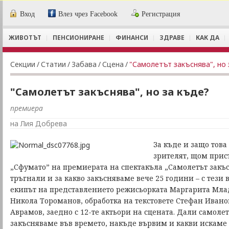
Вход
Влез чрез Facebook
Регистрация
ЖИВОТЪТ
ПЕНСИОНИРАНЕ
ФИНАНСИ
ЗДРАВЕ
КАК ДА
Секции
/
Статии
/
Забава
/
Сцена
/
"Самолетът закъснява", но 
"Самолетът закъснява", но за къде?
премиера
на Лия Добрева
За къде и защо това
зрителят, щом прис
„Сфумато” на премиерата на спектакъла „Самолетът закъс
тръгнали и за какво закъсняваме вече 25 години – с тези
екипът на представлението режисьорката Маргарита Млад
Никола Тороманов, обработка на текстовете Стефан Ивано
Аврамов, заедно с 12-те актьори на сцената. Дали самоле
закъсняваме във времето, накъде вървим и какви искаме 