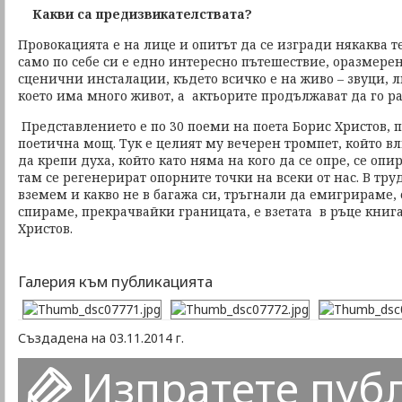
Какви са предизвикателствата?
Провокацията е на лице и опитът да се изгради някаква т
само по себе си е едно интересно пътешествие, оразмерен
сценични инсталации, където всичко е на живо – звуци, л
което има много живот, а актьорите продължават да го ра
Представлението е по 30 поеми на поета Борис Христов, 
поетична мощ. Тук е целият му вечерен тромпет, който в
да крепи духа, който като няма на кого да се опре, се оп
там се регенерират опорните точки на всеки от нас. В тр
вземем и какво не в багажа си, тръгнали да емигрираме, 
спираме, прекрачвайки границата, е взетата в ръце книга
Христов.
Галерия към публикацията
Създадена на 03.11.2014 г.
Изпратете пуб