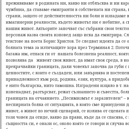
преживяваме в родината ни, какво ни отблъсква и ни кар
чужбина, да ставаме емигранти в собствената ни страна, 
страни, защото от действителността ни боли и изпадаме в
имагинерни реалности, където животът ни е небитие, а 
нашия живот. Актьорите започват със събрани свои тексто
персонаж казва своята изповед защо иска да емигрира. С
текстове на поета Борис Христов. Те следват идеята да се 
болната тема за изтичащите хора през Терминал 2. Поточ
багажа им, отнася ги от нашата болезнена реалност, коят
позволява да живеят своя живот, да имат своя среда, в ко
прекрачвайки границата, дали човекът започва да губи с 
ценностите, с които е създаден, или закърнява и постепе
принадлежност към род, родина, език, култура, а придоби
е нито българска, нито тамошна. Изградени изцяло в т. на
изненадват, разтърсват, режат съзнанието и съвестта, бо
границата на отчаянието. „Песимизмът е заразителен” – к
неспирната болка от ситуацията, в която сме принудени
живот, а живот по нечий сценарий, се излива от сцената 
този човек да отиде, какво да прави, къде да се спасява, с
същността си, е онази ос, около която се говори и случва 