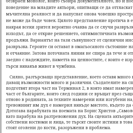
безкраен монолог, който събира документалното, но и по
поведение на младите актьори, опитващи се да оттласкат 
мъчителна реалност и да напуснат онова човешко простра
не може да бъде човек. Цялото представление протича в
накрая всеки зрител вероятно очаква да се случи развръз
изходът, да се открие решението, оптимистичната възмо
продължи. Вариантът на тази съвкупност от сценични инс
развръзка. Героите си остават в омагьосаното състояние 
и отчаяние. Затова поточната линия не спира да тече и о
заедно с надеждите, паметта на ценностите, с които е из
търси някакъв живот в чужбина.
Силно, разтърсващо представление, което оставя много 
даващ възможности много и различни. Създателите на спе
подготвят втора част на Терминал 2, в която имат намере
част от българите, които след години се връщат през съ
отново в родината, за техните намерени или изгубени на
тревожният им дух е намерил някъде мястото, където да с
Дотогава парабулата на поемата на Борис Христов „Самол
като парабула на разтревожения дух. На сцената актьорите
собствени костюми и лица, те търсят своите истини в тов
стоят оголени до кости, разоръжени в проблема.