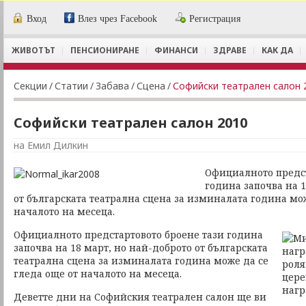
Вход
Влез чрез Facebook
Регистрация
ЖИВОТЪТ
ПЕНСИОНИРАНЕ
ФИНАНСИ
ЗДРАВЕ
КАК ДА
Секции
/
Статии
/
Забава
/
Сцена
/
Софийски театрален салон 
Софийски театрален салон 2010
на Емил Дилкин
Официалното предст
година започва на 1
от българската театрална сцена за изминалата година мож
началото на месеца.
Официалното предстартовото броене тази година
започва на 18 март, но най-доброто от българската
театрална сцена за изминалата година може да се
гледа още от началото на месеца.
Деветте дни на Софийския театрален салон ще ви