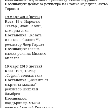
Номинация:
дебют за режисура на Стайко Мурджев; актьо
Торосян
19 март 2010 (петък)
Кога:
19 ч, Народен
Театър „Иван Вазов”,
камерна зала
Постановка:
„Козата
или коя е Силвия?”,
режисьор Явор Гърдев
Номинация:
главна
мъжка роля на Михаил
Билалов
19 март 2010 (петък)
Кога:
19 ч, Театър
„София”, голяма зала
Постановка:
„Живите от
мъртвата махала”,
режисьор Николай
Ламбрев
Номинация:
поддържаща мъжка
роля на Алексей Кожухаров