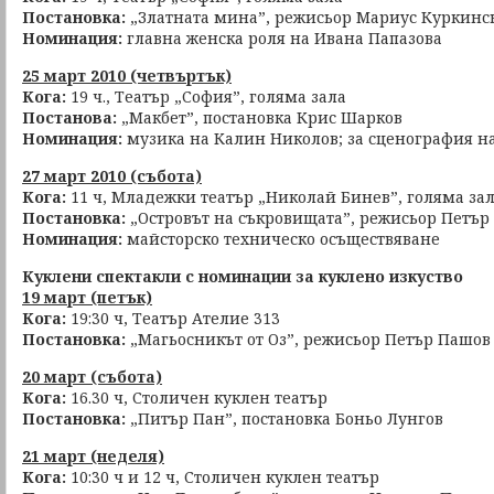
Постановка:
„Златната мина”, режисьор Мариус Куркинс
Номинация:
главна женска роля на Ивана Папазова
25 март 2010 (четвъртък)
Кога:
19 ч., Театър „София”, голяма зала
Постанова:
„Макбет”, постановка Крис Шарков
Номинация:
музика на Калин Николов; за сценография н
27 март 2010 (събота)
Кога:
11 ч, Младежки театър „Николай Бинев”, голяма за
Постановка:
„Островът на съкровищата”, режисьор Петър
Номинация:
майсторско техническо осъществяване
Куклени спектакли с номинации за куклено изкуство
19 март (петък)
Кога:
19:30 ч, Театър Ателие 313
Постановка:
„Магьосникът от Оз”, режисьор Петър Пашо
20 март (събота)
Кога:
16.30 ч, Столичен куклен театър
Постановка:
„Питър Пан”, постановка Боньо Лунгов
21 март (неделя)
Кога:
10:30 ч и 12 ч, Столичен куклен театър