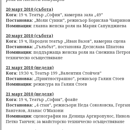
20 март 2010 (събота)
Кога:
19 ч. Театър „София”, камерна зала „49”
Постановка:
„Моли Суини”, режисьор Борислав Чакрино
Номинация:
главна женска роля на Мария Сапунджиева
20 март 2010 (събота)
Кога:
19 ч, Народен театър „Иван Вазов”, камерна сцена
Постановка:
„Гълъбът”, постановка Десислава Шпатова
Номинация:
поддържаща женска роля на Снежина Петрова
техническо осъществяване
21 март 2010 (неделя)
Кога:
19:30 ч, Театър 199 „Валентин Стойчев”
Постановка:
„Приятнострашно”, режисьор Галин Стоев
Номинация:
режисура на Галин Стоев
21 март 2010 (неделя)
Кога:
19 ч, Театър „София”, фоайе
Постановка:
„4 стаи”, режисьори Неда Соколовска, Герг
Вангелов, Атанас О'Махони
Номинация:
сценография на Деница Аргиропулос, Никола 
Петко Танчев; за майсторско техническо осъществяване