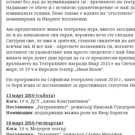
оставят без дъх до кулминацията си – връчването на теат
Надяваме се обаче и с истинско удовлетворение от най-д
изминалата година. Поне такава е идеята на "сгъстеното"
номинирани за Икарите постановки.
Ако предпочитате живата театрална игра, вместо заседяв
но и по-илюзионен син екран, вероятно вече сте гледали 
Сигурни сме, че има и зрители, станали свидетели на акт
всички тях. И все пак – опреснете познанията си, погалете
доставете си удоволствие или просто споделете с най-бли
живата игра девет дни преди да са се произнесли крити
връчването на Театралните награди Икар 2010 е на Светов
март, от 19 ч в Народен театър „Иван Вазов”.
Ето програмата на Софийски театрален салон 2010 г., какт
се бори всяка от постановките за престижната статуетка Ик
13 март 2010 (събота)
Кога:
19 ч, ДСТ „Алеко Константинов”
Постановка:
„Натрапникът”, режисьор Николай Гундеров
Номинация:
поддържаща мъжка роля на Явор Борисов
18 март 2010 (четвъртък)
Кога:
19 ч, Модерен театър
Постановка:
„Пухеният”, режисьор Стайко Мурджев