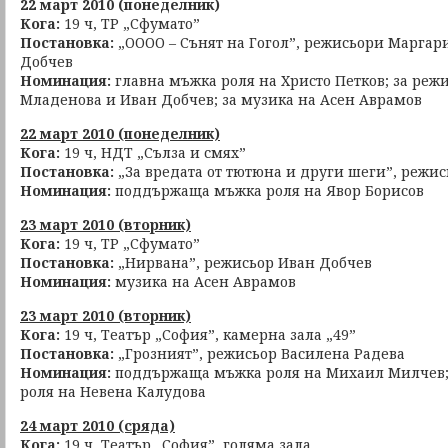
22 март 2010 (понеделник)
Кога:
19 ч, ТР „Сфумато”
Постановка:
„ОООО – Сънят на Гогол”, режисьори Маргар
Добчев
Номинация:
главна мъжка роля на Христо Петков; за реж
Младенова и Иван Добчев; за музика на Асен Аврамов
22 март 2010 (понеделник)
Кога:
19 ч, НДТ „Сълза и смях”
Постановка:
„За вредата от тютюна и други шеги”, режи
Номинация:
поддържаща мъжка роля на Явор Борисов
23 март 2010 (вторник)
Кога:
19 ч, ТР „Сфумато”
Постановка:
„Нирвана”, режисьор Иван Добчев
Номинация:
музика на Асен Аврамов
23 март 2010 (вторник)
Кога:
19 ч, Театър „София”, камерна зала „49”
Постановка:
„Грозният”, режисьор Василена Радева
Номинация:
поддържаща мъжка роля на Михаил Милчев
роля на Невена Калудова
24 март 2010 (сряда)
Кога:
19 ч, Театър „София”, голяма зала