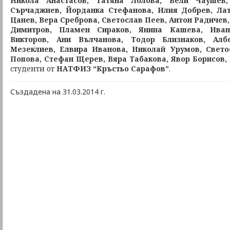
Никола Анастасов, Татяна Лолова, Вели Чаушев
Сърчаджиев, Йорданка Стефанова, Илия Добрев, Лат
Цанев, Вера Среброва, Светослав Пеев, Антон Радичев
Димитров, Пламен Сираков, Янина Кашева, Ива
Викторов, Ани Вълчанова, Тодор Близнаков, Алб
Мезеклиев, Елвира Иванова, Николай Урумов, Свето
Попова, Стефан Щерев, Вяра Табакова, Явор Борисов
студенти от
НАТФИЗ “Кръстьо Сарафов”
.
Създадена на 31.03.2014 г.