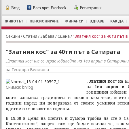
Вход
Влез чрез Facebook
Регистрация
ЖИВОТЪТ
ПЕНСИОНИРАНЕ
ФИНАНСИ
ЗДРАВЕ
КАК ДА
Секции
/
Статии
/
Забава
/
Сцена
/
"Златния кос" за 40ти път в
"Златния кос" за 40ти път в Сатирата
„Златния кос“ ще се играе юбилейно на 1ви април в Сатиричн
на Теодора Великова
„
Златния кос
“ на Б
на
1ви април в 
Снимка: bnr.bg
годишния юбилей 
които запазиха традицията и поклон към тези, които 
години наред ни подаряваха от своите усмивки всеки 
вдигне и се появят на сцената.
В
19.30
в Деня на шегата и хумора трябва да сте в Са
Константинов“, защото там ще бъдат всички те, голем