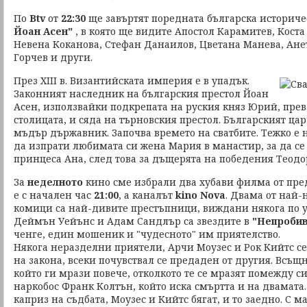
По
Btv
от
22:30
ще завъртят поредната българска историче
Йоан Асен"
, в която ще видите Апостол Карамитев, Коста
Невена Коканова, Стефан Данаилов, Цветана Манева, Ане
Горчев и други.
През XIII в. Византийската империя е в упадък.
Законният наследник на българския престол Йоан
Асен, използвайки подкрепата на руския княз Юрий, прев
столицата, и сяда на търновския престол. Българският ца
мъдър държавник. Започва времето на сватбите. Тежко е н
да изпрати любимата си жена Мария в манастир, за да с
принцеса Ана, след това за дъщерята на победения Теод
За
неделното
кино сме избрали два хубави филма от пре
е с начален час
21:00
, а каналът
kino Nova
. Двама от най
комици са най-дивите престъпници, виждани някога по у
Деймън Уейънс и Адам Сандлър са звездите в
"Непроби
ченге, един мошеник и "чудесното" им приятелство.
Някога неразделни приятели, Арчи Моузес и Рок Кийтс се 
на закона, всеки почувствал се предаден от другия. Всъщ
който ги мрази повече, отколкото те се мразят помежду с
наркобос Франк Колтън, който иска смъртта и на двамата. 
каприз на съдбата, Моузес и Кийтс бягат, и то заедно. С м