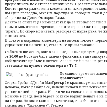
преди никога не е стъпвал мъжки крак. Превключете кан
Когато трима разглезени колежани са изхвърлени от момч
им една последна, отчаяна надежда за свободна стая и до
общество на Делта Омикрон Гама.
Докато се опитват да измислят как да се върнат обратно в 
грим и момичешки дрешки, нашите герои влизат под при
"врага",. Но скоро момчетата разбират от първа ръка, че ж
е никак лек.
И докато извървяват километри на високи токчета, тормоз
упражнявали на жените, сега им се връща тъпкано.
Съботата
ще денят, който за последен път ще чуем „Гов
от
20:00
по Nova ще бъде дадена финалната една минута 
победителят ще бъде известен. Ако не сте фенове на реал
съветваме да пуснете телевизора на
Tv 7
.
По същото време ще запо
французойка"
Старла Грейди(Джейн МакГрегър ) е красива, умна, вина
девойка, която разбира се, печели винаги и във всичко пр
усилие от нейна страна. Но, ето че на сцената се появява 
момиче в града носи барета, и както вървят нещата е на 
на Старла. Но коя е тази прелъстителка, така бързо завою
гимназията "Сплендона", Тексас?