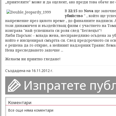
„приятелите" може и да оцелеят, ако преди това обаче не
В
22:15
по
Nova
ще започне 
убийство
" , който ще усп
напрежение през цялото време , до финалните надписи. 
този динамичен и въздействащ филм с участието на Том
изиграва "най-успешната си роля след "Беглецът"!
Либи Парсънс – млада жена, несправедливо осъдена за уб
който е инсценирал смъртта си. След предсрочното си осв
е решена да го открие, а нейният надзорник Травис Леман
Нека преследването започне ...
Желаем ви приятно гледане!
Създадена на 16.11.2012 г.
Изпратете пуб
Коментари
Все още няма коментари