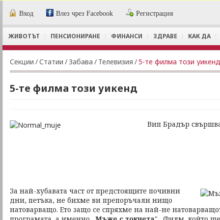
Вход
Влез чрез Facebook
Регистрация
ЖИВОТЪТ
ПЕНСИОНИРАНЕ
ФИНАНСИ
ЗДРАВЕ
КАК ДА
Секции
/
Статии
/
Забава
/
Телевизия
/
5-те филма този уикен
5-те филма този уикенд
Вип Брадър свършв
За най-хубавата част от предстоящите почивни
дни, петъка, не бихме ви препоръчали нищо
натоварващо. Ето защо се спряхме на най-не натоварващот
програмата, а именно „
Мъже с токчета
" . Филм, който щ