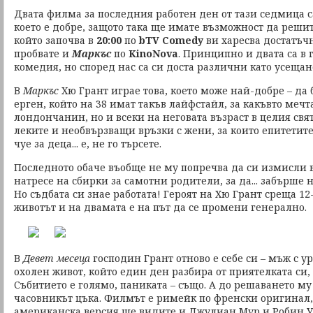
Двата филма за последния работен ден от тази седмица са
което е добре, защото така ще имате възможност да реши
който започва в
20:00
по
bTV Comedy
ви харесва достатъчн
пробвате и
Маркъс
по
KinoNova
. Принципно и двата са в
комедия, но според нас са си доста различни като усещан
В
Маркъс
Хю Грант играе това, което може най-добре – да 
ерген, който на 38 имат такъв лайфстайл, за какъвто мечт
лондончанин, но и всеки на неговата възраст в целия свят
леките и необвързващи връзки с жени, за които епитетите
чуе за деца... е, не го търсете.
Последното обаче въобще не му попречва да си измисли 
натресе на сбирки за самотни родители, за да... забърше 
Но съдбата си знае работата! Героят на Хю Грант среща 
животът и на двамата е на път да се промени генерално.
В
Девет месеца
господин Грант отново е себе си – мъж с у
охолен живот, който един ден разбира от приятелката си, 
Събитието е голямо, паниката – също. А до решаването му 
часовникът цъка. Филмът е римейк по френски оригинал,
американска версия ще видите и Джулиан Мур и Робин У