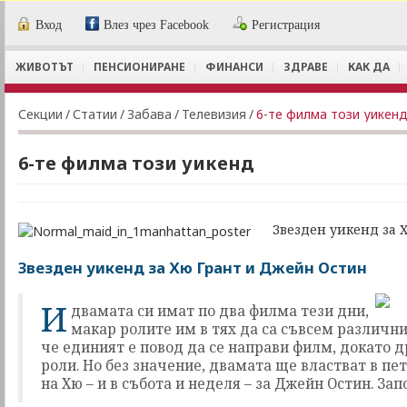
Вход
Влез чрез Facebook
Регистрация
ЖИВОТЪТ
ПЕНСИОНИРАНЕ
ФИНАНСИ
ЗДРАВЕ
КАК ДА
Секции
/
Статии
/
Забава
/
Телевизия
/
6-те филма този уикен
6-те филма този уикенд
Звезден уикенд за 
Звезден уикенд за Хю Грант и Джейн Остин
И
двамата си имат по два филма тези дни,
макар ролите им в тях да са съвсем различн
че единият е повод да се направи филм, докато д
роли. Но без значение, двамата ще властват в пет
на Хю – и в събота и неделя – за Джейн Остин. За