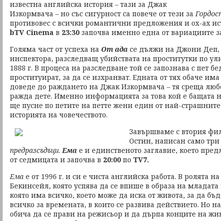
известна английска история – тази за Джак
Изкормвача – но със сигурност са повече от тези за
Гордос
противовес с всички романтични предложения и ох-ах ис
bTV Cinema
в
23:30
започва именно една от вариациите з
Голяма част от успеха на
От ада
се дължи на Джони Деп, 
инспектора, разследващ убийствата на проститутки по ул
1888 г. В процеса на разследване той се запознава с пет 
проституират, за да се изхранват. Едната от тях обаче има
доведе до раждането на Джак Изкормвача – тя среща любо
ражда дете. Именно информацията за това кой е бащата 
ще пусне по петите на петте жени един от най-страшнит
историята на човечеството.
Завършваме с втория фи
Остин, написан само тр
предразсъдъци
.
Ема
е и единственото заглавие, което пред
от седмицата и започва в
20:00
по
TV7.
Ема
е от 1996 г. и си е чиста английска работа. В ролята н
Бекинсейл, която успява да се впише в образа на младата 
която има всичко, което може да иска от живота, за да бъ
всичко за времената, в които се развива действието. Но на
обича да се прави на режисьор и да дърпа конците на жи