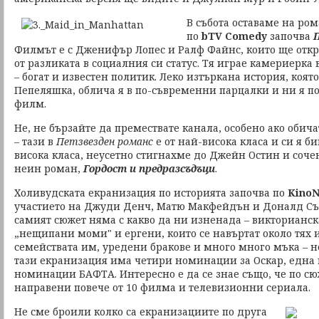
В събота оставаме на ро
по
bTV Comedy
започва
Филмът е с Дженифър Лопес и Ралф Файнс, които ще откр
от разликата в социалния си статус. Тя играе камериерка 
– богат и известен политик. Леко изтъркана история, която
Пепеляшка, облича я в по-съвременни парцалки и ни я п
филм.
Не, не бързайте да премествате канала, особено ако оби
– тази в
Петзвезден романс
е от най-висока класа и си я би
висока класа, неусетно стигнахме до Джейн Остин и соче
неин роман,
Гордост и предразсъдъци
.
Холивудската екранизация по историята започва по
Kino
участието на Джуди Денч, Матю Макфейдън и Доналд Съ
самият сюжет няма с какво да ни изненада – викторианс
„нещипани моми" и ергени, които се навъртат около тях и
семействата им, уредени бракове и много много мъка – н
тази екранизация има четири номинации за Оскар, една 
номинации БАФТА. Интересно е да се знае също, че по сю
направени повече от 10 филма и телевизионни сериала.
Не сме броили колко са екранизациите по друга