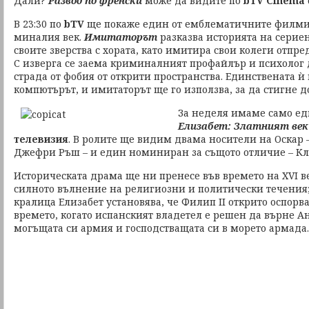
Дали?
Развод по френски
може да видите по
bTV Cinema
В 23:30 по
bTV
ще покаже един от емблематичните филми 
миналия век.
Имитаторът
разказва историята на серие
своите зверства с хората, като имитира свои колеги отпре
С изверга се заема криминалният профайлър и психолог 
страда от фобия от открити пространства. Единствената ѝ 
компютърът, и имитаторът ще го използва, за да стигне до
За неделя имаме само ед
Елизабет: Златният век
телевизия
. В ролите ще видим двама носители на Оскар 
Джефри Ръш – и един номиниран за същото отличие – Кл
Историческата драма ще ни пренесе във времето на XVI ве
силното вълнение на религиозни и политически течения; 
кралица Елизабет установява, че Филип ІІ открито оспорв
времето, когато испанският владетел е решен да върне А
могъщата си армия и господстващата си в морето армада.