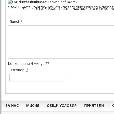
Костадинова написа:
Спрях се на Елизабет. Изгледах видеото и се убед
Guest
*
Колко прави 4 минус 2?
Отговор:
*
ЗА НАС
МИСИЯ
ОБЩИ УСЛОВИЯ
ПРИЯТЕЛИ
К