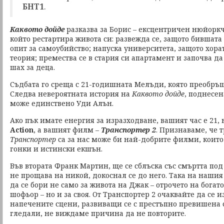
БНТ1
.
Каквото дойде
разказва за Борис – ексцентричен нюйорк
който рестартира живота си: развежда се, защото бившата
опит за самоубийство; напуска университета, защото хора
теория; премества се в стария си апартамент и започва да
шах за деца.
Съдбата го среща с 21-годишната Мелъди, която преобръща
Следва невероятната история на
Каквото дойде
, поднесен
може единствено Уди Алън.
Ако пък имате енергия за изразходване, вашият час е 21,
Action
, а вашият филм –
Транспортер 2
. Признаваме, че 
Транспортер
са за нас може би най-добрите филми, които
гонки и истински екшън.
Във втората Франк Мартин, ще се сблъска със смъртта под
не прощава на никой, докоснал се до него. Така на нашия
да се бори не само за живота на Джак – отрочето на богато
шофьор – но и за своя. От Транспортер 2 очаквайте да се 
напечените сцени, развиващи се с престъпно превишена ск
гледали, не виждаме причина да не повторите.