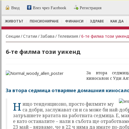
Вход
Влез чрез Facebook
Регистрация
ЖИВОТЪТ
ПЕНСИОНИРАНЕ
ФИНАНСИ
ЗДРАВЕ
КАК ДА
Секции
/
Статии
/
Забава
/
Телевизия
/
6-те филма този уикен
6-те филма този уикенд
За втора седмиц
киносалон с Уди Ал
За втора седмица отваряме домашния киносало
Н
ищо тенденциозно, просто филмите му
са добри, заслужават си и са може би най-до
затръшнете вратата на работната седмица. Е, мак
е като останалите – нали в събота ще отработвам
23 май – вярваме, че в 22 ч няма да имате по-доб