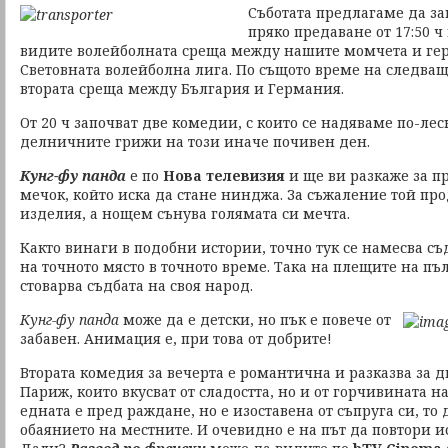
Съботата предлагаме да зап
пряко предаване от 17:50 ч
видите волейболната среща между нашите момчета и ге
Световната волейболна лига. По същото време на следва
втората среща между България и Германия.
От 20 ч започват две комедии, с които се надяваме по-лес
делничните грижи на този иначе почивен ден.
Кунг-фу
панда
е по
Нова телевизия
и ще ви разкаже за 
мечок, който иска да стане нинджа. За съжаление той п
изделия, а нощем сънува голямата си мечта.
Както винаги в подобни истории, точно тук се намесва с
на точното място в точното време. Така на плещите на п
стоварва съдбата на своя народ.
Кунг-фу
панда
може да е детски, но пък е повече от
забавен. Анимация е, при това от добрите!
Втората комедия за вечерта е романтична и разказва за 
Париж, които вкусват от сладостта, но и от горчивината н
едната е пред раждане, но е изоставена от съпруга си, то 
обаянието на местните. И очевидно е на път да повтори ис