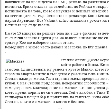
покушение на президента на САЩ, решава да разследва с
истината. Ерика отказва да съдейства, но Рейчъл е твърд
истинността на това, което е научила и нейната история 
на вестниците със съдействието на редактора Бони Бенж
Аврил Аарънсън (Ноа Уайли), който изпълнява ролята на
Истината ще бъде казана....
Имате 15 минути да решите това ли е ще е филмът за вечер
то от
21:00
започват други два. За вашето внимание ще с
трилър. Кое ще изберете зависи от вас.
Комедията е много често давана и започва по
Btv cinema
.
Стенли Ипкис (Джим Кери)
който работи в банка. Живо
самотен. Единствената му радост е кучето Майло, което го
скромно апартаментче в съседство с ужасната г-жа Пийнм
Стенли намира маска. Тази странна маска превръща живо
купон. С нея Стенли придобива невероятни способности -
самоувереност. Благодарение на маската Стенли успява д
което преди дори и не си е мечтал. Той е влюбен в Тина(
танцьорка в нощен бар и приятелка на гангстер. Тина оба
Стенли, когато е с маската и когато е без нея.