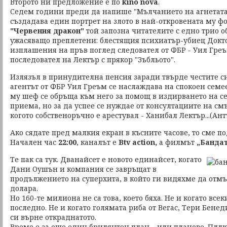
Второто ни предложение е по
kino nova
.
Седем години преди да напише "Мълчанието на агнетата
създадава един портрет на злото в най-откровената му ф
"Червения дракон"
той запозна читателите с едно трио о
ужасяващо преплетени: блестящия психиатър-убиец Докт
изплашения на пръв поглед следовател от ФБР - Уил Гр
последовател на Лектър с прякор "Зъбльото".
Излязъл в принудителна пенсия заради твърде честите си
агентът от ФБР Уил Греъм се наслаждава на спокоен семе
му шеф се обръща към него за помощ в издирването на с
приема, но за да успее се нуждае от консултациите на см
когото собственоръчно е арестувал - Ханибал Лектър...(Ан
Ако сядате пред малкия екран в късните часове, то сме по
Начален час
22:00
, каналът е
Btv action,
а филмът
„Бандат
Те пак са тук. Дванайсет е новото единайсет, когато
Дани Оушън и компания се завръщат в
продължението на суперхита, в който ги видяхме да отм
долара.
Но 160-те милиона не са това, което бяха. Не и когато всек
последно. Не и когато голямата риба от Вегас, Тери Бенеди
си върне откраднатото.
Време е за още един брилянтен план – или планове. Пллю