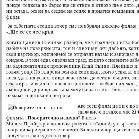
дойде, толкова по-бързо ще си отиде и отново ще е лято. 
ни остава, освен да седим на топло в приятна компания, а
филм.
За съботната есенна вечер сме подбрали няколко филма.
-„Ще се се лее кръв"
Когато Даниъл Плейнвю разбира, че в градчето Литъл Бо
избива на повърхността, той и синът му Ейч Дабълю, койт
свой партньор, мигновено се отправят натам и започват 
сондаж. В този едва оцеляващ град, където основните за
на харизматичния проповедник Илай Сънди, Плейнвю и 
голям удар. Но въпреки всички сондажи, които успяват да
последвалия успех, нищо вече няма да остане същото, з
ескалират и всички човешки ценности – любов, надежда, 
амбиция и дори връзката между баща и син – биват запл
измама и потока на петрола.
Ако този филм не ви е по 
заглавие с начален час
21:
филмът
„Поверително и лично"
В него
Мишел Пфайфър изпълнява ролята на Сали Атуотър - мла
направи кариера в телевизията. За целта изпраща свои ка
получава само един отговор.