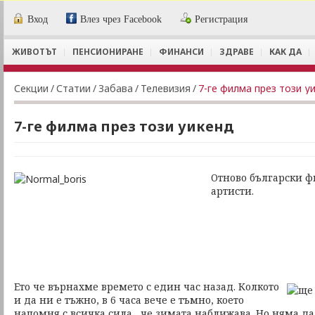
Вход
Влез чрез Facebook
Регистрация
ЖИВОТЪТ
ПЕНСИОНИРАНЕ
ФИНАНСИ
ЗДРАВЕ
КАК ДА
Секции
/
Статии
/
Забава
/
Телевизия
/
7-ге филма през този у
7-ге филма през този уикенд
Отново български 
артисти.
Ето че върнахме времето с един час назад. Колкото
и да ни е тъжно, в 6 часа вече е тъмно, което
напомня с всичка сила , че зимата наближава. Но няма да