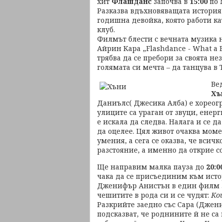
хит
Флашданс
започва в
15:00
по
Разказва вдъхновяващата история
годишна девойка, която работи ка
клуб.
Филмът блести с вечната музика н
Айрин Кара „Flashdance - What a 
трябва да се пребори за своята н
голямата си мечта – да танцува в
Ве
Хъ
Даниълс( Джесика Алба) е хореогр
улиците са ураган от звуци, енерг
е искала да следва. Налага и се да
да оцелее. Цял живот очаква моме
умения, а сега се оказва, че всичк
разстояние, а именно да открие с
Ще направим малка пауза до
20:0
чака да се присъединим към исто
Дженифър Анистън в един филм за
чешитите в рода си и се чудят:
Ко
Разкрийте заедно със Сара (Джен
подсказват, че роднините й не са