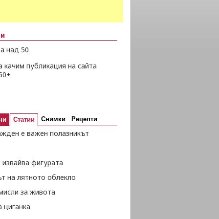
ни
а над 50
а качим публикация на сайта
50+
Снимки
Рецепти
ни
Статии
ажден е важен полазникът
 извайва фигурата
ът на лятното облекло
мисли за живота
а циганка