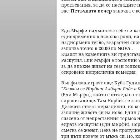
прекъсвания, за да се насладите 
вас.
Петъчната вечер
започва с к
Еди Мърфи надминава себе си ка
едновременно в няколко роли, на
наднормено тегло, възрастен япо
започва точно в
20:00
по
NOVA
.
Кралят на комедията ви представ
Распутия. Еди Мърфи е господин 
за да вдъхне живот на тези толк
откровено неприлична комедия.
Във филма играят още Куба Гуди
"
Казвам се Норбит Албърт Райс и б
(Еди Мърфи), който е отгледан от
сиропиталище. Там Норбит се зап
Двамата стават неразделни, но ког
започне живота си на ново. Един 
спасено от непрестанния тормоз 
едрата Распутия (Еди Мърфи). Нор
сметка се женят. Нека не пропусн
три пъти повече от мъжа си. Но, к