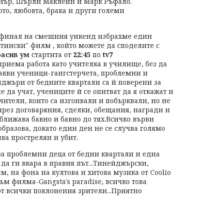
тнър, Шърли Маклейн и Марк Ръфало.
то, любовта, брака и други големи
 финал на смешния уикенд избрахме един
стински" филм , който можете да споделите с
асив ум
стартита от
22:45
по
tv7
иема работа като учителка в училище, без да
какви ученици-гангстерчета, проблемни и
йджъри от бедните квартали са й поверени за
е да учат, учениците й се опитват да я откажат и
учители, които са изгонвали и побърквали, но не
чрез договаряния, сделки, обещания, награди и
ближава бавно и бавно до тях.Всичко върви
образова, докато един ден не се случва голямо
ва прострелян и убит.
а проблемни деца от бедни квартали и една
 да ги вкара в правия път...Тинейджърски,
м, на фона на култова и хитова музика от Coolio
ъм филма-Gangsta's paradise, всичко това
т всички поклонения зрители...Приятно