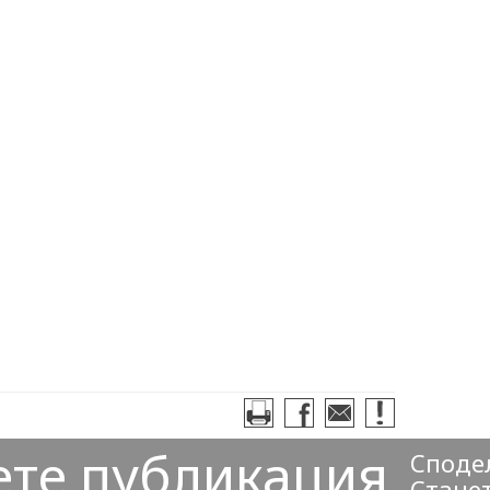
ете публикация
Сподел
Станет