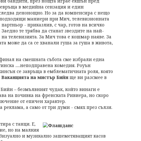
ови бандити, през нощта играе екшън пред
ревръща в медийна сензация и един
 следва денонощно. Но за да компенсира с нещо
и подходящи маниери при Мич, телевизионната
партньор - приказлив, с чар, готов на всичко
. Заедно те трябва да станат звездите на най-
 на телевизията. За Мич това е кошмар наяве. За
ата може да са се хванали гуша за гуша в живота,
 финал на смешната събота сме избрали една
тинска .....неподправена комедия. Роуън
кинсън се завръща в емблематичната роля, която
.
Ваканцията на мистър Бийн
ще ви разсмее в
 Бийн – безмълвният чудак, който винаги е
ва на почивка на френската Ривиера, но скоро
лючение от епичен характер.
реклама, а само от три думи - смях през сълзи.
ира с танци. Е,
ие, но на малкия
. Визуално и музикално зашеметяващият касов