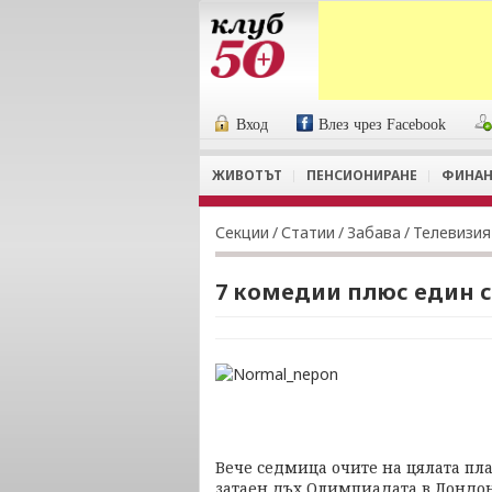
Вход
Влез чрез Facebook
ЖИВОТЪТ
ПЕНСИОНИРАНЕ
ФИНАН
Секции
/
Статии
/
Забава
/
Телевизия
7 комедии плюс един 
Вече седмица очите на цялата пла
затаен дъх Олимпиадата в Лондо