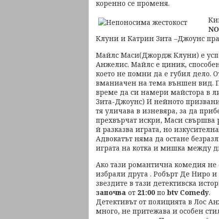
коренно се променя.
Ки
NO
Клуни и Катрин Зита –Джоунс пра
Maйлс Маси(Джордж Клуни) е успе
Анжелис. Майлс е циник, способен
което не помни да е губил дело. 
вманиачен на тема външен вид. По
време да си намери майстора в 
Зита-Джоунс) И нейното призвани
тя уличава в изневяра, за да пр
прехвърчат искри, Маси свършва ра
й разказва играта, но изкусителна
Адвокатът няма да остане безразл
играта на котка и мишка между д
Ако тази романтична комедия не е
избрали друга . Робърт Де Ниро 
звездите в тази детективска исто
започва
от
21:00
по
btv Comedy
.
Детективът от полицията в Лос А
много, не притежава и особен сти