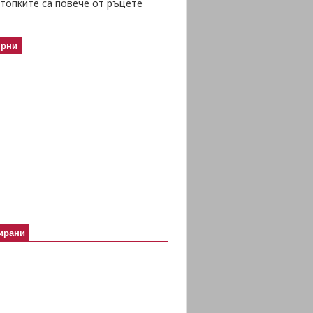
топките са повече от ръцете
ярни
ирани