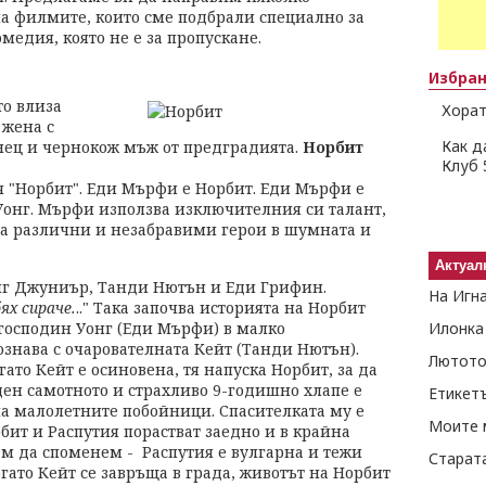
на филмите, които сме подбрали специално за
омедия, която не е за пропускане.
Избра
то влиза
Хорат
 жена с
Как д
нец и чернокож мъж от предградията.
Норбит
Клуб 
я "Норбит". Еди Мърфи е Норбит. Еди Мърфи е
Уонг. Мърфи използва изключителния си талант,
ова различни и незабравими герои в шумната и
Актуал
нг Джуниър, Танди Нютън и Еди Грифин.
На Игн
ях сираче.
.." Така започва историята на Норбит
 господин Уонг (Еди Мърфи) в малко
Илонка
ознава с очарователната Кейт (Танди Нютън).
Лютото
ато Кейт е осиновена, тя напуска Норбит, за да
ден самотното и страхливо 9-годишно хлапе е
Етикет
на малолетните побойници. Спасителката му е
Моите 
бит и Распутия порастват заедно и в крайна
ем да споменем - Распутия е вулгарна и тежи
Старат
огато Кейт се завръща в града, животът на Норбит