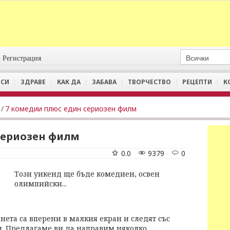
Регистрация
СИ
ЗДРАВЕ
КАК ДА
ЗАБАВА
ТВОРЧЕСТВО
РЕЦЕПТИ
К
/
7 комедии плюс един сериозен филм
сериозен филм
0.0
9379
0
Този уикенд ще бъде комедиен, освен
олимпийски...
нета са вперени в малкия екран и следят със
н. Предлагаме ви да направим няколко