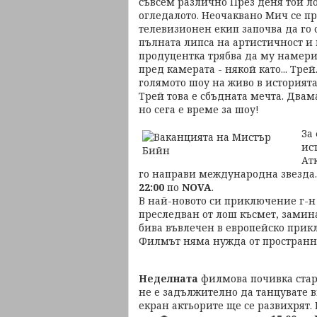
съвсем различно През деня той л
огледалото. Неочаквано Мич се п
телевизионен екип започва да го
пълната липса на артистичност 
продуцентка трябва да му намери 
пред камерата - някой като... Трей
голямото шоу на живо в историята
Трей това е сбъдната мечта. Двам
но сега е време за шоу!
За
ис
Ат
го направи международна звезда
22:00
по
NOVA
.
В най-новото си приключение г-н
преследван от лош късмет, замина
бива въвлечен в европейско прик
Филмът няма нужда от пространна 
Неделната
филмова почивка старт
не е задължително да танцувате в
екран актьорите ще се развихрят