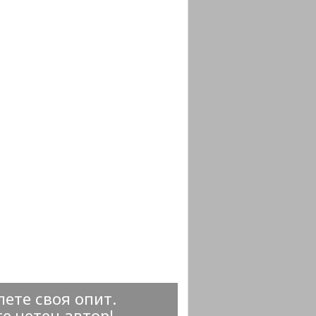
ете своя опит.
е четен автор!