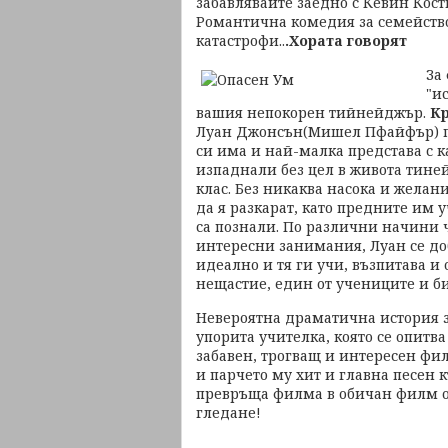
забавлявайте заедно с Кевин Кос
Романтична комедия за семейство
катастрофи..
.Хората говорят
За
"и
вашия непокорен тийнейджър.
Кр
Луан Джонсън(Мишел Пфайфър) пр
си има и най-малка представа с 
изпаднали без цел в живота тине
клас. Без никаква насока и желани
да я разкарат, като предните им 
са познали. По различни начини 
интересни занимания, Луан се до
идеално и тя ги учи, възпитава и 
нещастие, един от учениците и би
Невероятна драматична история з
упорита учителка, която се опитва
забавен, трогващ и интересен фил
и парчето му хит и главна песен к
превръща филма в обичан филм о
гледане!