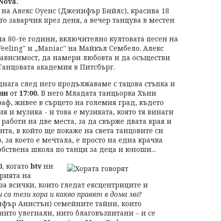
Nova.
 на Алекс Оуенс (Дженифър Бийлс), красива 18
то заварчик през деня, а вечер танцува в местен
а 80-те години, включително култовата песен на
Feeling" и „Maniac" на Майкъл Сембело. Алекс
езависимост, да намери любовта и да осъществи
 Танцовата академия в Питсбърг.
днага след него продължаваме с тацова стъпка и
ни
от
17:00.
В него Младата танцьорка Хъни
аф, живее в сърцето на големия град, където
ия и музика - и това е музиката, която тя винаги
 работи на две места, за да свърже двата края и
нта, в който ще покаже на света танцовите си
о, за което е мечтала, е просто на една крачка
обствена школа по танци за деца и юноши...
0
, когато
btv
ни
рията на
 всички, които гледат ексцентриците и
и са тези хора и какво правят в дома ми
?
ифър Анистън) семейните тайни, които
 нито улегнали, нито благовъзпитани – и се