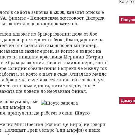
Когато 
ното в
събота
започва в
20:00
, каналът отново е
VA
, филмът -
Непоносима жестокост
. Джордж
Попул
вят лентата още по-привлекателна.
шен адвокат по бракоразводни дела от Лос
 да превърне черното в бяло, благодарение на
Отегчен от славата си самовлюбен милионер,
завехнал заклет ерген, за когото е въпрос на
лицето на пищната красавица Мерилин (Катрин
е е бракоразводният бизнес с милионери, които
ибере солидни обезщетения Въпреки че между тях
ботата, за която е нает в съда...Отначало Майлс
та брюнетка съчетава сексапила си с опасен ум.
ичен нито към едното, нито към другото. А
вамата ще доведе до неочакван финал.
Дискут
 по вкуса ви, сме
и Еди Мърфи са
рия, принудени да работят в екип.
Шоуто
нжелис Мич Престън (Робърт Де Ниро) не говори
л.. Полицаят Трей Селърс (Еди Мърфи) е нещо