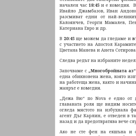
начален час
18:45
и е комедия. 
Ивайло Джамбазов, Иван Андоно
разсмиват едни от най-велики
Калоянчев, Георги Мамалев, Пе
Катериана Евро и др.
В
20:45
ще можем да гледаме и
в
с участието на Апостол Карамите
Цветана Манева и Анета Сотирова
Следва редът на избраните недел
Започваме с
„Многобройната аз“
една обикновена жена, която изп
на работеща жена, както и начинит
жанрът е комедия.
„Дежа Вю“ по Novа е едно от д
главаната роля ще видим носит
огледа мястото на избухнала ф
агент Дъг Карлин, е отведен в т
назад и да предотвратява вече сл
Ако не сте фен на екшъна и ф