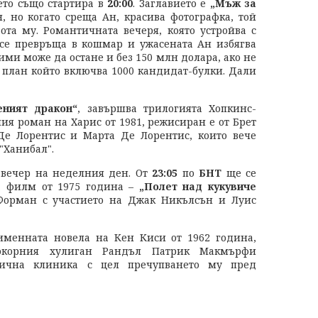
оето също стартира в
20:00
. Заглавието е
„Мъж за
, но когато среща Ан, красива фотографка, той
ота му. Романтичната вечеря, която устройва с
се превръща в кошмар и ужасената Ан избягва
ими може да остане и без 150 млн долара, ако не
 план който включва 1000 кандидат-булки. Дали
еният дракон“
, завършва трилогията Хопкинс-
я роман на Харис от 1981, режисиран е от Брет
е Лорентис и Марта Де Лорентис, които вече
"Ханибал".
 вечер на неделния ден. От
23:05
по
БНТ
ще се
а филм от 1975 година –
„Полет над кукувиче
Форман с участието на Джак Никълсън и Луис
именната новела на Кен Киси от 1962 година,
покорния хулиган Рандъл Патрик Макмърфи
трична клиника с цел пречупването му пред