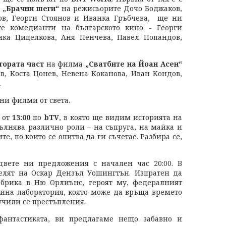
В
„Брачни шеги“
на режисьорите Дочо Боджаков,
в, Георги Стоянов и Иванка Гръбчева, ще ни
те комедианти на българското кино - Георги
нка Цицелкова, Аня Пенчева, Павел Попандов,
тората част
на филма
„Сватбите на Йоан Асен“
в, Коста Цонев, Невена Коканова, Иван Кондов,
.
ни филми от света.
от
13:00
по
bTV
, в която ще видим историята на
ълнява различно роли – на съпруга, на майка и
е, по които се опитва да ги съчетае. Разбира се,
вете ни предложения с начален час 20:00. В
елят на Оскар Дензъл Уошингтън. Изпратен да
абрика в Ню Орлиънс, героят му, федералният
айна лаборатория, която може да връща времето
учили се престъпления.
антастиката, ви предлагаме нещо забавно и