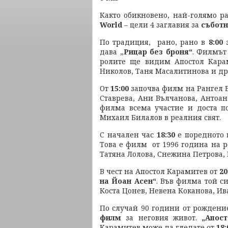
Както обикновено, най-голямо р
World
– цели 4 заглавия за
съботн
По традиция, рано, рано в
8:00
з
дава „
Рицар без броня“
. Филмът
ролите ще видим Апостол Карам
Николов, Таня Масалитинова и др
От
15:00
започва филм на Рангел
Ставрева, Ани Вълчанова, Антоане
филма всема участие и доста п
Михаил Билалов в реалния свят.
С начален час
18:30
е поредното 
Това
е филм от 1996 година на р
Татяна Лолова, Снежина Петрова, 
В чест на Апостол Карамитев от
20
на Йоан Асен“
. Във филма той с
Коста Цонев, Невена Коканова, Ив
По случай 90 години от рождени
филм
за неговия живот.
„Апос
Карамитев може да гледате от
18: