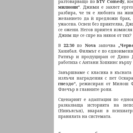
разтоварващо по
bTV Comedy
, к
милиони“
. Джими е заклет ерген
разбира, че тя е любовта на жив
желанието да ѝ предложи брак, 
ужасена. Освен без приятелка, Дж
се ожени. Негов приятел измисля
Джим ще се спре на някоя от тях?
В
22:30
по
Nova
започва
„Черв
Ханибал. Филмът е по едноименни
Ратнър и продуциран от Дино Д
работиха с Антани Хопкинс върху 
Завършваме с класика в късната
излъчи наградения с пет Оскар
гнездо“
, режисиран от Милош 
Флечър в главните роли.
Сценарият е адаптация по едно
разказваща историята на не
(Никълсън), вкаран в психиа
правилата на системата.