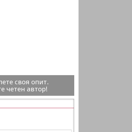
ете своя опит.
е четен автор!