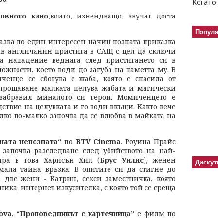
Когато 
товното кино
,които, изнендващо, звучат доста
Попул
азва по един интересен начин позната приказка
сив англичанин пристига в САЩ с цел да сключи
на нападение веднага след пристигането си в
ожности, което води до загуба на паметта му. В
енце се сбогува с жаба, която е спасила от
 прощаване малката целува жабата и магически
забравил миналото си герой. Момиченцето е
едствие на целувката и го води вкъщи. Както вече
лко по-малко започва да се влюбва в майката на
ната непозната“
по
BTV Cinema
. Роуина Прайс
о започва разследване след убийството на най-
ира в това Харисън Хил (
Брус Уилис
), женен
Дискут
имала тайна връзка. В опитите си да стигне до
а две жени - Катрин, секси заместничка, която
ника, интернет изкусителка, с която той се среща
ova
,
“Проповедникът с картечница”
е филм по