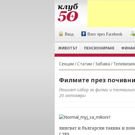
Вход
Влез чрез Facebook
ЖИВОТЪТ
ПЕНСИОНИРАНЕ
ФИНАН
Секции
/
Статии
/
Забава
/
Телевизия
Филмите през почивни
Нашият избор за филми и телевизион
20 октомври
липсват и български такива и пон
с тях.