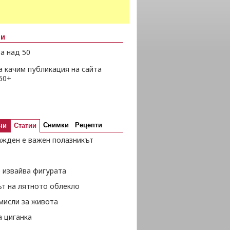
ни
а над 50
а качим публикация на сайта
50+
Снимки
Рецепти
ни
Статии
ажден е важен полазникът
 извайва фигурата
ът на лятното облекло
мисли за живота
а циганка