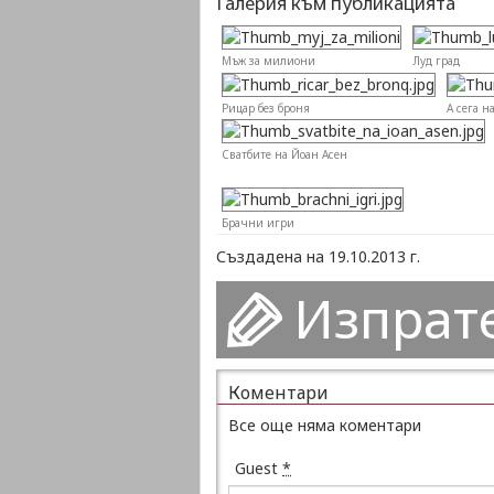
Галерия към публикацията
Мъж за милиони
Луд град
Рицар без броня
А сега н
Сватбите на Йоан Асен
Брачни игри
Създадена на 19.10.2013 г.
Изпрат
Коментари
Все още няма коментари
Guest
*