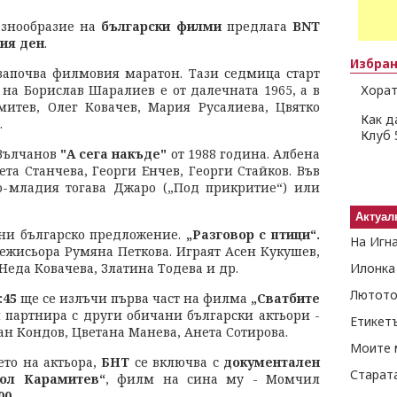
азнообразие на
български филми
предлага
BNT
ия ден
.
Избра
апочва филмовия маратон. Тази седмица старт
 на Борислав Шаралиев е от далечната 1965, а в
Хорат
итев, Олег Ковачев, Мария Русалиева, Цвятко
Как д
.
Клуб 
 Вълчанов
"А сега накъде"
от 1988 година. Албена
та Станчева, Георги Енчев, Георги Стайков. Във
о-младия тогава Джаро („Под прикритие“) или
Актуал
ни българско предложение.
„Разговор с птици“.
На Игн
ежисьора Румяна Петкова. Играят Асен Кукушев,
Неда Ковачева, Златина Тодева и др.
Илонка
Лютото
:45
ще се излъчи първа част на филма
„Сватбите
и партнира с други обичани български актьори -
Етикет
ан Кондов, Цветана Манева, Анета Сотирова.
Моите 
ето на актьора,
БНТ
се включва с
документален
Старат
тол Карамитев“
, филм на сина му - Момчил
00
.