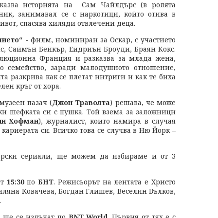
зказва историята на Сам Чайлдърс (в ролята
ик, занимавал се с наркотици, който отива в
живот, спасява хиляди отвлечени деца.
ието“ -
филм, номиниран за Оскар, с участието
с, Саймън Бейкър, Ейдриън Броуди, Браян Кокс.
олюционна Франция и разказва за млада жена,
о семейство, заради малодушното отношение,
та разкрива как се плетат интриги и как те биха
лен кръг от хора.
музеен пазач (
Джон Траволта
) решава, че може
ки шефката си с пушка. Той взема за заложници
ин Хофман
), журналист, който намира в случая
кариерата си. Всичко това се случва в Ню Йорк –
гарски сериали, ще можем да избираме и от 3
от
15:30
по
БНТ
. Режисьорът на лентата е Христо
Лиляна Ковачева, Богдан Глишев, Веселин Вълков,
.
 ще се излъчат по
BNT World
. Първия от тях е с