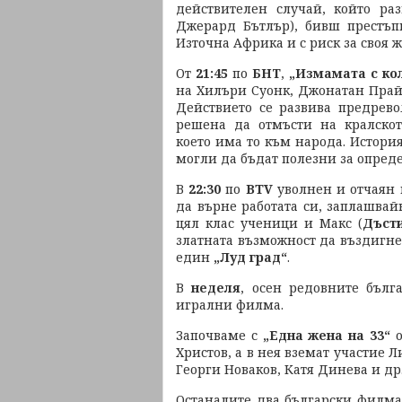
действителен случай, който ра
Джерард Бътлър), бивш престъпн
Източна Африка и с риск за своя 
От
21:45
по
БНТ
,
„Измамата с кол
на Хилъри Суонк, Джонатан Прай
Действието се развива предрев
решена да отмъсти на кралскот
което има то към народа. История
могли да бъдат полезни за опреде
В
22:30
по
BTV
уволнен и отчаян 
да върне работата си, заплашвай
цял клас ученици и Макс (
Дъст
златната възможност да въздигне 
един
„Луд град“
.
В
неделя
, осен редовните бъл
игрални филма.
Започваме с
„Една жена на 33“
Христов, а в нея вземат участие 
Георги Новаков, Катя Динева и др
Останалите два български филма