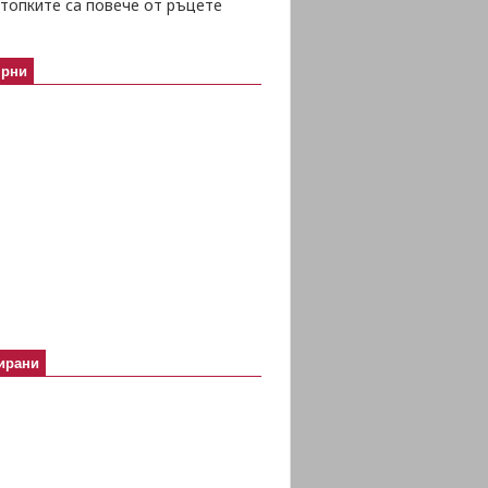
топките са повече от ръцете
ярни
ирани