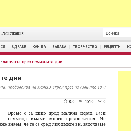
Регистрация
СИ
ЗДРАВЕ
КАК ДА
ЗАБАВА
ТВОРЧЕСТВО
РЕЦЕПТИ
К
/
Филмите през почивните дни
те дни
ни предавания на малкия екран през почивните 19 и
0.0
4610
0
Време е за кино пред малкия екран. Тази
седмица имаме много предложения. Не
еже знаем, че те са сред любимите ви, започваме