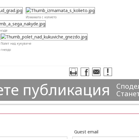
Измамата с колието
акъде
Полет над кукувиче
гнездо
ете публикация
Сподел
Станет
Guest email