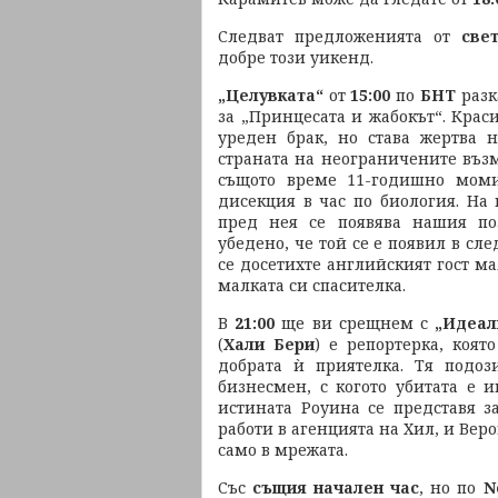
Следват предложенията от
све
добре този уикенд.
„Целувката“
от
15:00
по
БНТ
разк
за „Принцесата и жабокът“. Кра
уреден брак, но става жертва 
страната на неограничените възм
същото време 11-годишно момич
дисекция в час по биология. На
пред нея се появява нашия по
убедено, че той се е появил в сл
се досетихте английският гост ма
малката си спасителка.
В
21:00
ще ви срещнем с
„Идеал
(
Хали Бери
) е репортерка, коят
добрата ѝ приятелка. Тя подоз
бизнесмен, с когото убитата е 
истината Роуина се представя з
работи в агенцията на Хил, и Веро
само в мрежата.
Със
същия начален час
, но по
N