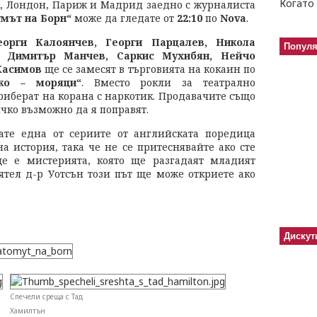
Когато 
к, Лондон, Париж и Мадрид заедно с журналиста
мът на Борн“
може да гледате от
22:10
по
Nova
.
орги Калоянчев, Георги Парцалев, Никола
Попул
, Димитър Манчев, Саркис Мухибян, Нейчо
Касимов
ще се замесят в търговията на кокаин по
ко – моряци“
. Вместо рокли за театрално
риберат на корана с наркотик. Продавачите също
ичко възможно да я поправят.
ате една от сериите от английската поредица
на история, така че не се притеснявайте ако сте
ще е мистерията, която ще разгадаят младият
тел д-р Уотсън този път ще може откриете ако
Дискут
Спечели среща с Тад
Хамилтън