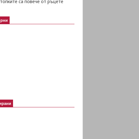
топките са повече от ръцете
ярни
ирани