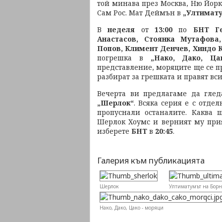
той минава през Москва, Ню Йор
Сам Рос. Мат Деймън в
„Ултимату
В
неделя
от
13:00
по
БНТ Ге
Анастасов, Стоянка Мутафова
Попов, Климент Денчев, Хиндо 
погрешка в
„Нако, Дако, Ца
представление, моряците ще се п
разбират за грешката и правят вс
Вечерта ви предлагаме да глед
„Шерлок“
. Всяка серия е с отдел
пропуснали останалите. Каква 
Шерлок Хоумс и верният му прия
изберете
БНТ
в
20:45
.
Галерия към публикацията
Шерлок
Ултиматумът на Борн
Нако, Дако, Цако - моряци