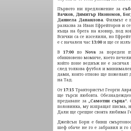
Първото ни предложение за
съб
Вачков, Димитър Икономов, Бог
Даниела Данаилова
. Филмът е 
разказва за Иван Ефрейторов и се
къща на брега на язовир, под кой
Всички са се изселили, но Ефрей
е с начален час
13:00
и ще се изл
В
17:00
по
Nova
за пореден п
обикновено момиче, което печели
който поне веднъж не е засичал
след толкова футбол и минимален
дами, които отново ще пожелаят 
на Тад.
От
17:15
Трактористът Георги Аврам
ще търси любовта. Обезнадежден
предаване за
„Самотни сърца“
.
половинка, му изпращат писма, н
Дали ще срещне своята любима Ге
Джейсън Борн е бивш смъртоносе
шеф обаче не го е забравил и го 