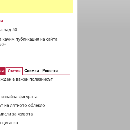
ни
а над 50
а качим публикация на сайта
50+
Снимки
Рецепти
ни
Статии
ажден е важен полазникът
 извайва фигурата
ът на лятното облекло
мисли за живота
а циганка