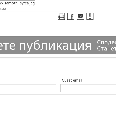
ърца
ете публикация
Сподел
Станет
Guest email