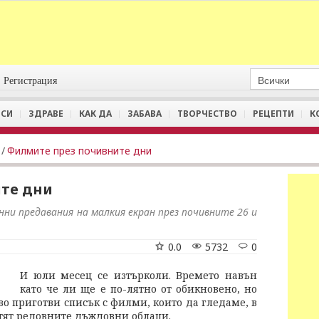
Регистрация
СИ
ЗДРАВЕ
КАК ДА
ЗАБАВА
ТВОРЧЕСТВО
РЕЦЕПТИ
К
/
Филмите през почивните дни
те дни
ни предавания на малкия екран през почивните 26 и
0.0
5732
0
И юли месец се изтърколи. Времето навън
като че ли ще е по-лятно от обикновено, но
во приготви списък с филми, които да гледаме, в
стят редовните дъждовни облаци.