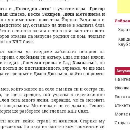
ота
е
„Последно лято“
с участието
на Григор
дан Спасов, Веско Зехирев, Лили Методиева и
по едноименната повест на Йордан Радичков и
Избра
мейството му, останало да живее в малката бяла
Хорат
то е останала залята останалата част от селото.
торов отказва да напусне родния си дом. Филмът
Как д
ъчи по
БНТ Свят
.
Клуб 
ът можем да гледаме забавната история на
 среща с любимия си актьор. Едва ли има някой,
 и гледал
„Спечели среща с Тад Хамилтън“
, но
 достъп до дистанционното, вярваме, че ще има
Актуал
да се срещнат с Джош Дюхамел, който е в ролята
На Игн
Илонка
ов, който живее на село с майка си и сестра си,
, че ще я срещне, той участва в телевизионно
Лютото
 След това много жени, вярващи, че са неговата
Етикет
о пощальонът Мите така и не ги дава на Георги.
орги ще разберете ако гледате
БНТ Свят
.
Моите 
н агент, който страда от амнезия. Старият му
Старат
преследва. По пътя на бягство към спомените си