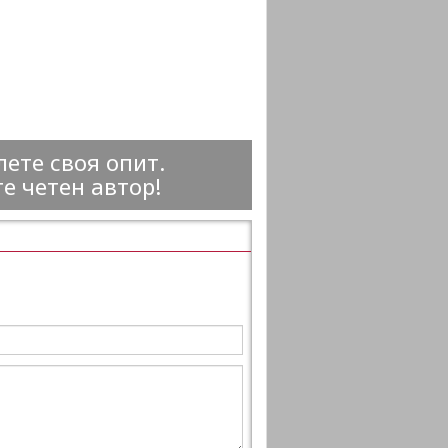
ете своя опит.
е четен автор!