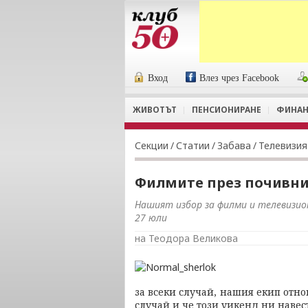
Вход
Влез чрез Facebook
ЖИВОТЪТ
ПЕНСИОНИРАНЕ
ФИНАН
Секции
/
Статии
/
Забава
/
Телевизия
Филмите през почивни
Нашият избор за филми и телевизион
27 юли
на Теодора Великова
за всеки случай, нашия екип отно
случай и че този уикенд ни наве