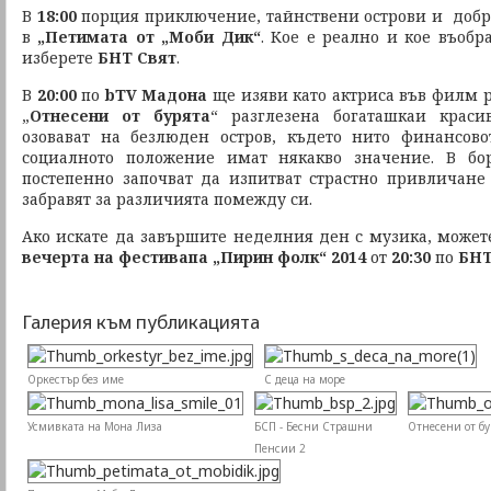
В
18:00
порция приключение, тайнствени острови и доб
в
„Петимата от „Моби Дик“
. Кое е реално и кое въобр
изберете
БНТ Свят
.
В
20:00
по
bTV Мадона
ще изяви като актриса във филм 
„
Отнесени от бурята
“ разглезена богаташкаи краси
озовават на безлюден остров, където нито финансово
социалното положение имат някакво значение. В бо
постепенно започват да изпитват страстно привличан
забравят за различията помежду си.
Ако искате да завършите неделния ден с музика, может
вечерта на фестивапа „Пирин фолк“ 2014
от
20:30
по
БН
Галерия към публикацията
Оркестър без име
С деца на море
Усмивката на Мона Лиза
БСП - Бесни Страшни
Отнесени от бу
Пенсии 2