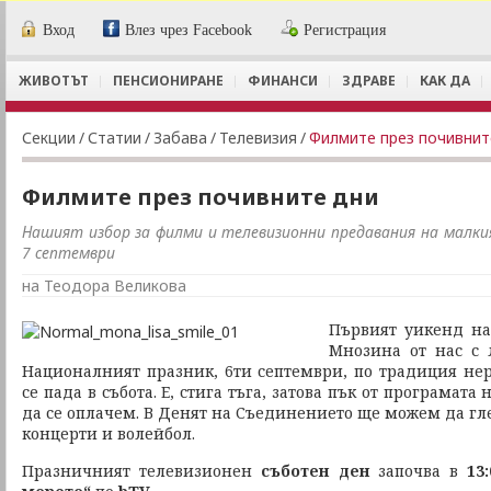
Вход
Влез чрез Facebook
Регистрация
ЖИВОТЪТ
ПЕНСИОНИРАНЕ
ФИНАНСИ
ЗДРАВЕ
КАК ДА
Секции
/
Статии
/
Забава
/
Телевизия
/
Филмите през почивнит
Филмите през почивните дни
Нашият избор за филми и телевизионни предавания на малкия
7 септември
на Теодора Великова
Първият уикенд на
Мнозина от нас с л
Националният празник, 6ти септември, по традиция нер
се пада в събота. Е, стига тъга, затова пък от програмат
да се оплачем. В Денят на Съединението ще можем да г
концерти и волейбол.
Празничният телевизионен
съботен ден
започва в
13: