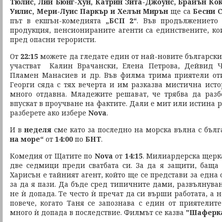
Тюлис, Лий Бюнг-Хун, Катрин Зита-Джоунс, Брайън Ко
Уилис, Мери-Луис Паркър и Хелън Мирън
ще са
Бесни 
път в екшън-комедията
„БСП 2“
. Във продължението 
продукция, пенсионираните агенти са единствените, кои
пред опасни терористи.
От
22:15
можете да гледате един от най-новите българск
участват Калин Врачански, Елена Петрова, Дейвид 
Пламен Манасиев и др. Във филма трима приятели оти
Георги сяда с тях вечерта и им разказва мистична исто
много отдавна. Младежите решават, че трябва да разб
впускат в проучване на фактите. Дали е мит или истина р
разберете ако избере
Nova
.
И в
неделя
сме като за последно на морска вълна с бъл
на море“
от
14:00
по
БНТ
.
Комедия от Щатите по
Nova
от
14:15
. Милиардерска щерк
две седмици преди сватбата си. За да я защити, баща
Харисън е тайният агент, който ще се представи за една 
за да я пази. Да бъде сред типичните дами, развълнува
не ѝ допада. Те често ѝ пречат да си върши работата, а 
повече, когато Таня се запознава с един от приятелит
много ѝ допада в последствие. Филмът се казва
"Шаферка