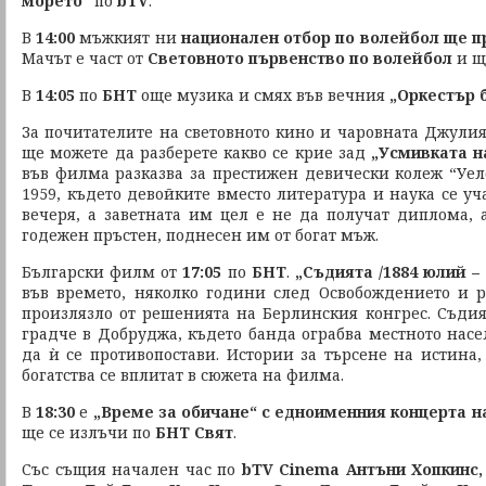
морето“
по
bTV
.
В
14:00
мъжкият ни
национален отбор по волейбол ще п
Мачът е част от
Световното първенство по волейбол
и щ
В
14:05
по
БНТ
още музика и смях във вечния
„Оркестър 
За почитателите на световното кино и чаровната Джулия
ще можете да разберете какво се крие зад
„Усмивката н
във филма разказва за престижен девически колеж “Уел
1959, където девойките вместо литература и наука се уч
вечеря, а заветната им цел е не да получат диплома, а
годежен пръстен, поднесен им от богат мъж.
Български филм от
17:05
по
БНТ
.
„Съдията /1884 юлий – 
във времето, няколко години след Освобождението и 
произлязло от решенията на Берлинския конгрес. Съди
градче в Добруджа, където банда ограбва местното насе
да ѝ се противопостави. Истории за търсене на истина,
богатства се вплитат в сюжета на филма.
В
18:30
е
„Време за обичане“ с едноименния концерта 
ще се излъчи по
БНТ Свят
.
Със същия начален час по
bTV Cinema Антъни Хопкинс