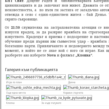
БНТ Свят
. Доцент Радев и библиотекарката Катерин
цивилизацията и да започнат нов живот. Двамата се от
неизвестността, а по пътя ги застига от загадъчно авто
отвежда в село с един-единствен жител – бай Деньо.
скрито съкровище.
От
21:50
служителка на застрахователна агенция се в
изкусен крадец, за да разкрие кражбата на строгоохр
изкуството. Крадецът я приема с подозрение и настояв
обучение преди първия им съвместен удар – кражбата 
богаташко парти. Привличането и недоверието между тя
момент, в който не се знае кой с кого си играе. Как 
разберете ако изберете
Nova
и филмът
„Клопка“
.
Галерия към публикацията
Игра по план
Даяна
Още една мечта
Корави старчета
Клопка
За къде пътувате