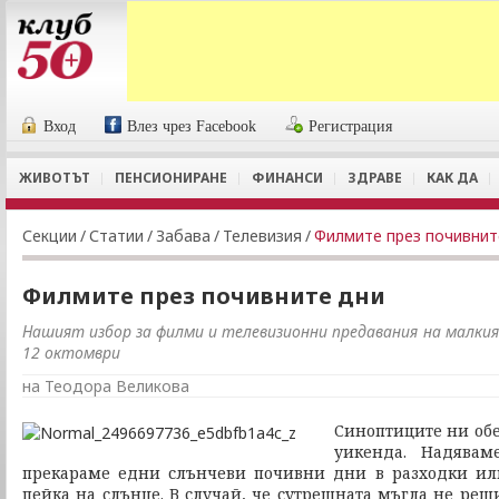
Вход
Влез чрез Facebook
Регистрация
ЖИВОТЪТ
ПЕНСИОНИРАНЕ
ФИНАНСИ
ЗДРАВЕ
КАК ДА
Секции
/
Статии
/
Забава
/
Телевизия
/
Филмите през почивнит
Филмите през почивните дни
Нашият избор за филми и телевизионни предавания на малкия
12 октомври
на Теодора Великова
Синоптиците ни обе
уикенда. Надявам
прекараме едни слънчеви почивни дни в разходки ил
пейка на слънце. В случай, че сутрешната мъгла не реш