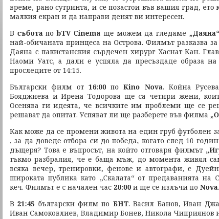
време, рано сутринта, и се позастои във вашия град, ето
малкия екран и да направи денят ви интересен.
В
събота
по
bTV Cinema
ще можем да гледаме
„Даяна
най-обичаната принцеса на Острова. Филмът разказва за
Даяна с пакистанския сърдечен хирург Хаснат Кан. Глав
Наоми Уатс, а дали е успяла да пресъздаде образа н
проследите от 14:15.
Български филм от
16:00
по
Kino Nova
. Койна Русев
Бояджиева и Ирена Тодорова ще са четири жени, коит
Осенява ги идеята, че всичките им проблеми ще се реш
решават да опитат. Успяват ли ще разберете във филма
„О
Как може да се промени живота на един груб футболен з
, за да доведе отбора си до победа, когато след 10 годи
дъщеря? Това е въпросът, на който отговаря филмът
„Иг
тъкмо разбралия, че е баща мъж, до момента живял сам
всяка вечер, тренировки, фенове и автографи, е Дуей
широката публика като „Скалата“ от предаванията на 
кеч. Филмът е с начален час
20:00
и ще се излъчи по
Nova
В
21:45
български филм по
БНТ
. Васил Банов, Иван Джа
Иван Самоковлиев, Владимир Бонев, Никола Чиприянов 