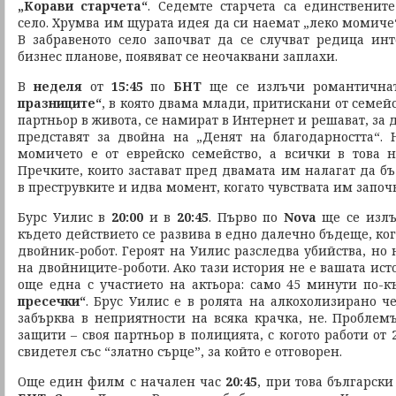
„Корави старчета“
. Седемте старчета са единственит
село. Хрумва им щурата идея да си наемат „леко момиче“
В забравеното село започват да се случват редица инт
бизнес планове, появяват се неочаквани заплахи.
В
неделя
от
15:45
по
БНТ
ще се излъчи романтична
празниците“
, в която двама млади, притискани от семейс
партньор в живота, се намират в Интернет и решават, за д
представят за двойна на „Денят на благодарността“.
момичето е от еврейско семейство, а всички в това 
Пречките, които застават пред двамата им налагат да б
в преструвките и идва момент, когато чувствата им започв
Бурс Уилис в
20:00
и в
20:45
. Първо по
Nova
ще се изл
където действието се развива в едно далечно бъдеще, ког
двойник-робот. Героят на Уилис разследва убийства, но н
на двойниците-роботи. Ако тази история не е вашата исто
още една с участието на актьора: само 45 минути по-
пресечки“
. Брус Уилис е в ролята на алкохолизирано че
забърква в неприятности на всяка крачка, не. Проблемъ
защити – своя партньор в полицията, с когото работи о
свидетел със “златно сърце”, за който е отговорен.
Още един филм с начален час
20:45
, при това български