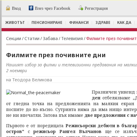
Вход
Влез чрез Facebook
Регистрация
ЖИВОТЪТ
ПЕНСИОНИРАНЕ
ФИНАНСИ
ЗДРАВЕ
КАК ДА
Секции
/
Статии
/
Забава
/
Телевизия
/
Филмите през почивнит
Филмите през почивните дни
Нашият избор за филми и телевизионни предавания на малкия
2 ноември
на Теодора Великова
Празничен уикенд 
ден
отбелязваме „Д
от гледна точка на предложенията на малкия екран
поспите до по-късно. Сутринта няма да има нищо инте
не ни впечатли. Затова пък имаме
две предложения с
на
Първото е от поредицата
Режисьорски дебюти в българ
остров"
с
режисьор Рангел Вълчанов
ще се излъ