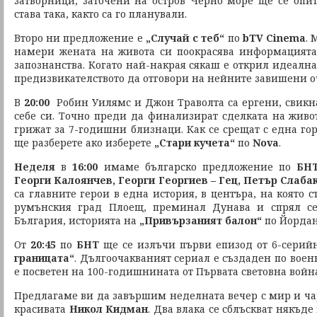
затворници, заточени на остров Черно море ще се опи
става така, както са го планували.
Второ ни предложение е
„Случай с теб“
по
bTV Cinema
. 
намери жената на живота си поокрасява информацията
запознанства. Когато най-накрая сякаш е открил идеална
предизвикателството да отговори на нейните завишени о
В
20:00
Робин Уилямс и Джон Траволта са ергени, свикна
себе си. Точно преди да финализират сделката на живот
грижат за 7-годишни близнаци. Как се срещат с една го
ще разберете ако изберете
„Стари кучета“
по
Nova
.
Неделя
в
16:00
имаме българско предложение по
БНТ
Георги Калоянчев, Георги Георгиев – Гец, Петър Слаба
са главните герои в една история, в центъра, на която с
румънския град Плоещ, преминал Дунава и спрял се
България, историята на
„Привързаният балон“
по Йордан
От
20:45
по
БНТ
ще се излъчи първи епизод от 6-сери
границата“
. Дългоочакваният сериал е създаден по воен
е посветен на 100-годишнината от Първата световна войн
Предлагаме ви да завършим неделната вечер с мир и ч
красивата
Никол Кидман
. Два влака се сблъскват някъде 