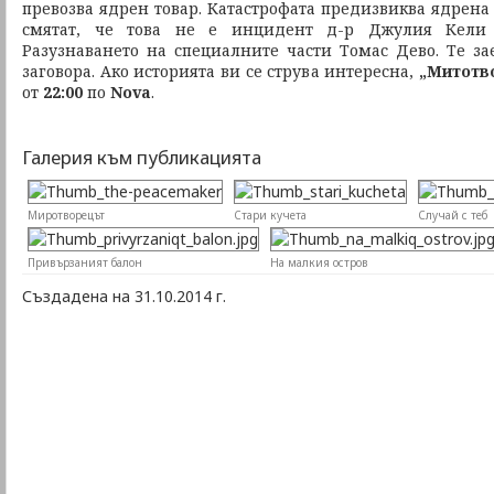
превозва ядрен товар. Катастрофата предизвиква ядрена
смятат, че това не е инцидент д-р Джулия Кели 
Разузнаването на специалните части Томас Дево. Те за
заговора. Ако историята ви се струва интересна,
„Митотв
от
22:00
по
Nova
.
Галерия към публикацията
Миротворецът
Стари кучета
Случай с теб
Привързаният балон
На малкия остров
Създадена на 31.10.2014 г.