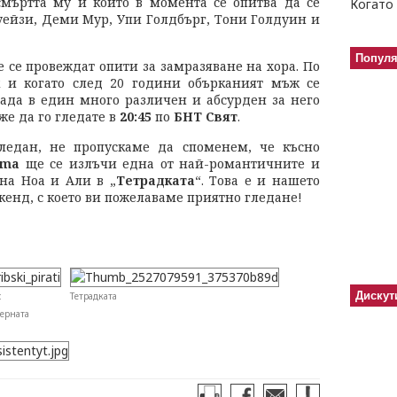
 смъртта му и който в момента се опитва да се
Когато 
Суейзи, Деми Мур, Упи Голдбърг, Тони Голдуин и
Попул
те се провеждат опити за замразяване на хора. По
к и когато след 20 години обърканият мъж се
пада в един много различен и абсурден за него
же да го гледате в
20:45
по
БНТ Свят
.
ледан, не пропускаме да споменем, че късно
ema
ще се излъчи една от най-романтичните и
на Ноа и Али в „
Тетрадката
“. Това е и нашето
кенд, с което ви пожелаваме приятно гледане!
Дискут
:
Тетрадката
ерната