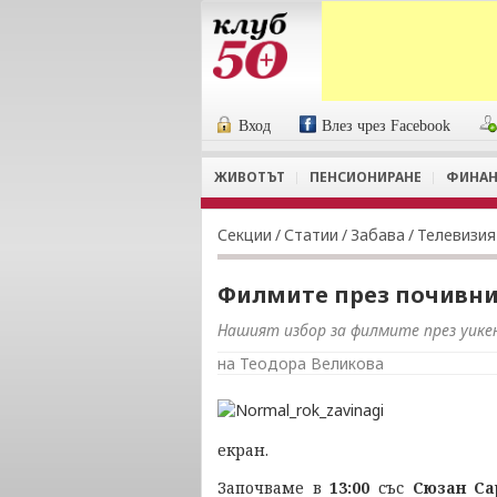
Вход
Влез чрез Facebook
ЖИВОТЪТ
ПЕНСИОНИРАНЕ
ФИНАН
Секции
/
Статии
/
Забава
/
Телевизия
Филмите през почивни
Нашият избор за филмите през уике
на Теодора Великова
екран.
Започваме в
13:00
със
Сюзан Са