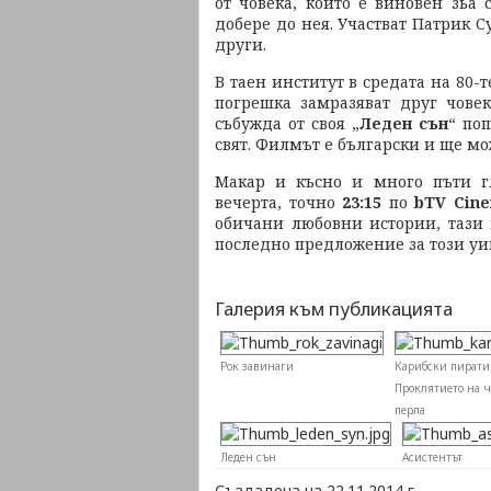
от човека, който е виновен зьа
добере до нея. Участват Патрик 
други.
В таен институт в средата на 80-
погрешка замразяват друг чове
събужда от своя „
Леден сън
“ по
свят. Филмът е български и ще мо
Макар и късно и много пъти г
вечерта, точно
23:15
по
bTV Cin
обичани любовни истории, тази 
последно предложение за този уи
Галерия към публикацията
Рок завинаги
Карибски пирати
Проклятието на ч
перла
Леден сън
Асистентът
Създадена на 22.11.2014 г.