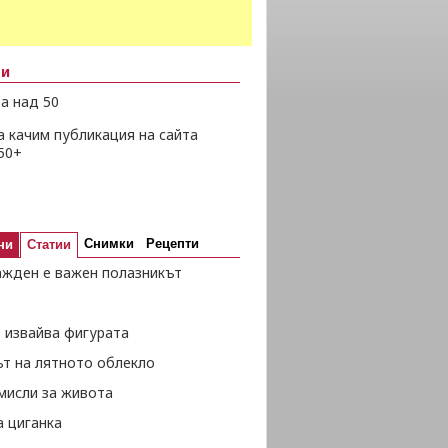
ни
а над 50
а качим публикация на сайта
50+
Снимки
Рецепти
ни
Статии
ажден е важен полазникът
 извайва фигурата
ът на лятното облекло
мисли за живота
а циганка