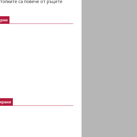
топките са повече от ръцете
ярни
ирани