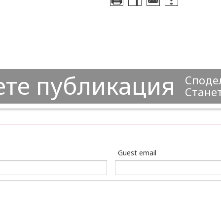
ете публикация
Сподел
Станет
Guest email