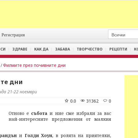
Регистрация
СИ
ЗДРАВЕ
КАК ДА
ЗАБАВА
ТВОРЧЕСТВО
РЕЦЕПТИ
К
/
Филмите през почивните дни
те дни
нда 21-22 ноември
0.0
31362
0
Отново е
събота
и ние сме избрали за вас
най-интересните предложения от малкия
рандън
и
Голди Хоун
, в ролята на приятелки,