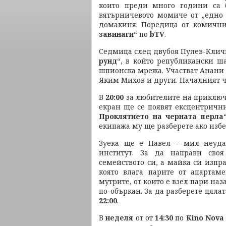
които преди много години са 
вятърничевото момиче от „едно 
домакиня. Поредица от комични
завинаги
“ по
bTV
.
Седмица след двубоя Пулев-Клич
рунд
“, в който републикански ш
шпионска мрежа. Участват Анани
Яким Михов и други. Началният ч
В
20:00
за любителите на приключе
екран ще се появят ексцентричн
Проклятието на черната перла
екипажа му ще разберете ако изб
Зуека ще е Павел - мил неуда
институт. За да направи сво
семейството си, а майка си изпр
която влага парите от апартам
мутрите, от които е взел пари на
по-объркан. За да разберете цялат
22:00
.
В
неделя
от от
14:30
по
Kino Nova