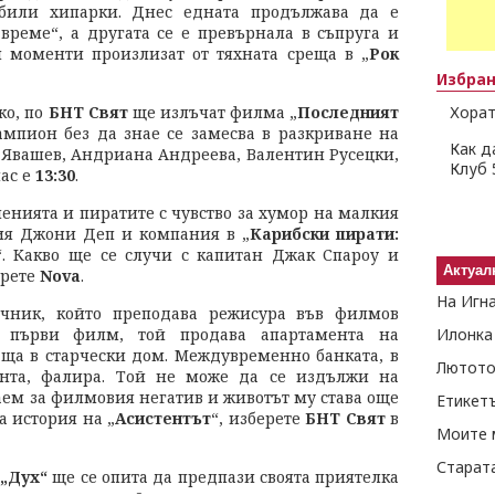
били хипарки. Днес едната продължава да е
време“, а другата се е превърнала в съпруга и
 моменти произлизат от тяхната среща в „
Рок
Избра
ко, по
БНТ Свят
ще излъчат филма „
Последният
Хорат
ампион без да знае се замесва в разкриване на
Как д
 Явашев, Андриана Андреева, Валентин Русецки,
Клуб 
ас е
13:30
.
нията и пиратите с чувство за хумор на малкия
ия Джони Деп и компания в „
Карибски пирати:
“. Какво ще се случи с капитан Джак Спароу и
Актуал
ерете
Nova
.
На Игн
чник, който преподава режисура във филмов
я първи филм, той продава апартамента на
Илонка
аща в старчески дом. Междувременно банката, в
Лютото
ента, фалира. Той не може да се издължи на
заем за филмовия негатив и животът му става още
Етикет
а история на „
Асистентът
“, изберете
БНТ Свят
в
Моите 
Старат
 „Дух“
ще се опита да предпази своята приятелка