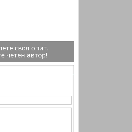
ете своя опит.
е четен автор!