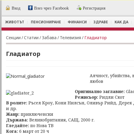
Вход
Влез чрез Facebook
Регистрация
ЖИВОТЪТ
ПЕНСИОНИРАНЕ
ФИНАНСИ
ЗДРАВЕ
КАК ДА
Секции
/
Статии
/
Забава
/
Телевизия
/
Гладиатор
Гладиатор
Алчност, убийства, в
любов
Оригинално заглавие:
Glad
Режисьор:
Ридли Скот
В ролите:
Ръсел Кроу, Кони Нилсън, Оливър Рийд, Дерек
и др.
Жанр:
приключенски
Държава:
Великобритания, САЩ, 2000 г.
Гледайте:
по Нова ТВ
Кога:
6 март от 20 ч