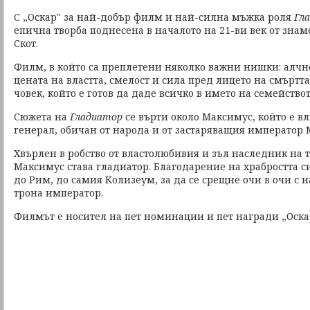
С „Оскар" за най-добър филм и най-силна мъжка роля
Гл
епична творба поднесена в началото на 21-ви век от зн
Скот.
Филм, в който са преплетени няколко важни нишки: aлчно
цената на властта, смелост и сила пред лицето на смъртт
човек, който е готов да даде всичко в името на семействот
Сюжета на
Гладиатор
се върти около Максимус, който е в
генерал, обичан от народа и от застаряващия император 
Хвърлен в робство от властолюбивия и зъл наследник на 
Максимус става гладиатор. Благодарение на храбростта си
до Рим, до самия Колизеум, за да се срещне очи в очи с 
трона император.
Филмът е носител на пет номинации и пет награди „Оска