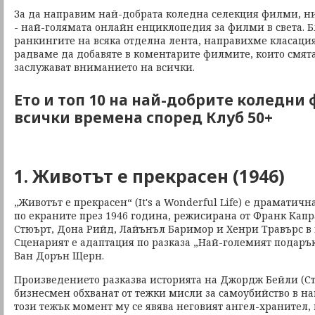
За да направим най-добрата коледна селекция филми, н
- най-голямата онлайн енциклопедия за филми в света. 
ранкингите на всяка отделна лента, направихме класация
радваме да добавяте в коментарите филмите, които смята
заслужават вниманието на всички.
Ето и топ 10 на най-добрите коледни
всички времена според Клуб 50+
1. Животът е прекрасен (1946)
„Животът е прекрасен“ (It's a Wonderful Life) е драматич
по екраните през 1946 година, режисирана от Франк Капр
Стюърт, Дона Рийд, Лайънъл Баримор и Хенри Травърс в 
Сценарият е адаптация по разказа „Най-големият подаръ
Ван Дорън Щерн.
Произведението разказва историята на Джордж Бейли (Ст
бизнесмен обхванат от тежки мисли за самоубийство в на
този тежък момент му се явява неговият ангел-хранител, 