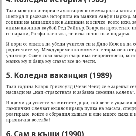
Тази коледна история е адаптация по мемоарната книга 
Шепърд и разказва историята на малкия Ралфи Паркър. М
години на миналия век в Индиана и всичко, което иска за
анимационния каубой Ред Райдър. Въпреки протестите на
се нарани, Ралфи настоява, че иска точно този подарък.
И дори се опитва да убеди учителя си и Дядо Коледа да с
родителите му. Междувременно момчето е тормозено от 
училище. Освен това вкъщи също има неприятности, ког
майка му и баща му стават все по-чести.
5. Коледна ваканция (1989)
Тази година Кларк Грисуоулд (Чеви Чейс) се е зарекъл се
наслади на „най-страхотната и забавна семейна Коледа”
И преди да успеете да мигнете дори, той вече е украсил п
лампички! Следват експлодираща пуйка на масата, специ
реагиране, който е обградил къщата и още много смях и 
празнична веселба!
6. Сам в къщи (1990)