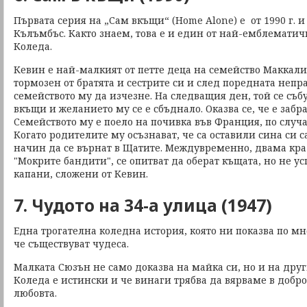
Първата серия на „Сам вкъщи“ (Home Alone) e от 1990 г. 
Кълъмбъс. Както знаем, това е и един от най-емблемати
Коледа.
Кевин е най-малкият от петте деца на семейство Маккалис
тормозен от братята и сестрите си и след поредната непр
семейството му да изчезне. На следващия ден, той се събу
вкъщи и желанието му се е сбъднало. Оказва се, че е забр
Семейството му е поело на почивка във Франция, по случ
Когато родителите му осъзнават, че са оставили сина си с
начин да се върнат в Щатите. Междувременно, двама кра
"Мокрите бандити", се опитват да оберат къщата, но не у
капани, сложени от Кевин.
7. Чудото на 34-а улица (1947)
Една трогателна коледна история, която ни показва по м
че съществуват чудеса.
Малката Сюзън не само доказва на майка си, но и на друг
Коледа е истински и че винаги трябва да вярваме в доброто
любовта.