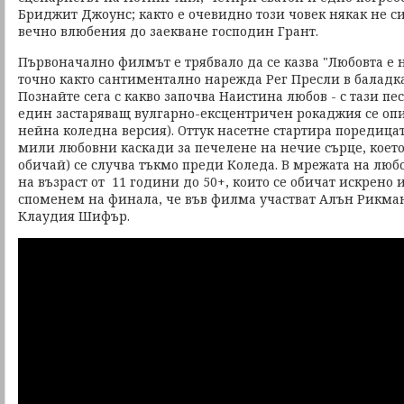
Бриджит Джоунс; както е очевидно този човек някак не с
вечно влюбения до заекване господин Грант.
Първоначално филмът е трябвало да се казва "Любовта е н
точно както сантиментално нарежда Рег Пресли в баладка
Познайте сега с какво започва Наистина любов - с тази пе
един застаряващ вулгарно-ексцентричен рокаджия се оп
нейна коледна версия). Оттук насетне стартира поредица
мили любовни каскади за печелене на нечие сърце, което
обичай) се случва тъкмо преди Коледа. В мрежата на люб
на възраст от 11 години до 50+, които се обичат искрено 
споменем на финала, че във филма участват Алън Рикман 
Клаудия Шифър.