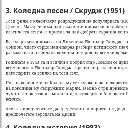
3. Коледна песен / Скрудж (1951)
Този филм е класическа репродукция на популярната "Ко
Дикенс. Макар че има най-различни приказки, подобни н
класическа лента се приема за най-добрата екранна лент
Безсмъртната приказка на Дикенс за Ебенизър Скрудж – 
Лондон, чието сърце най-накрая разбира истинското знач
разказваната и обичана коледна история на всички врем
Годината е 1843-та и всички в добрия стар Лондон се при
всички освен Ебенизър Скрудж - прочут стар скъперник, к
него парите са всичко на този свят.
Но в навечерието на Коледа му се случва нещо невероятн
на покойния му съдружник Марли, заедно с три привидени
чудни пътешествия в миналото, настоящето и бъдещето. 
всичко...
Ако пък предпочитате да представите историята на деца, 
предпочетете версията на Дисни.
4. Коледна история (1983)