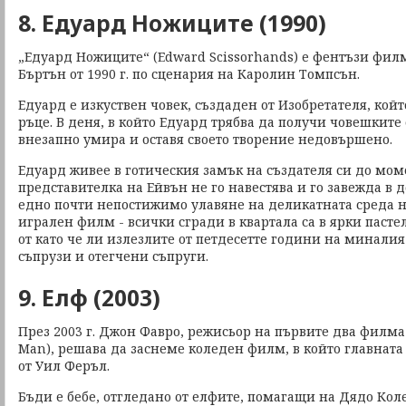
8. Едуард Ножиците (1990)
„Едуард Ножиците“ (Edward Scissorhands) e фентъзи фил
Бъртън от 1990 г. по сценария на Каролин Томпсън.
Едуард е изкуствен човек, създаден от Изобретателя, ко
ръце. В деня, в който Едуард трябва да получи човешките
внезапно умира и оставя своето творение недовършено.
Едуард живее в готическия замък на създателя си до моме
представителка на Ейвън не го навестява и го завежда в 
едно почти непостижимо улавяне на деликатната среда н
игрален филм - всички сгради в квартала са в ярки пасте
от като че ли излезлите от петдесетте години на минали
съпрузи и отегчени съпруги.
9. Елф (2003)
През 2003 г. Джон Фавро, режисьор на първите два филма
Man), решава да заснеме коледен филм, в който главната
от Уил Феръл.
Бъди е бебе, отгледано от елфите, помагащи на Дядо Коле