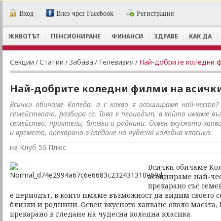
Вход
Влез чрез Facebook
Регистрация
ЖИВОТЪТ
ПЕНСИОНИРАНЕ
ФИНАНСИ
ЗДРАВЕ
КАК ДА
Секции
/
Статии
/
Забава
/
Телевизия
/
Най-добрите коледни ф
Най-добрите коледни филми на всичк
Всички обичаме Коледа, а с какво я асоциираме най-често?
семейството, разбира се. Това е периодът, в който имаме в
семейство, приятели, близки и роднини. Освен вкусното хапв
и времето, прекарано в гледане на чудесна коледна класика.
на Клуб 50 Плюс
Всички обичаме Коле
асоциираме най-чес
прекарано със семей
е периодът, в който имаме възможност да видим своето с
близки и роднини. Освен вкусното хапване около масата, 
прекарано в гледане на чудесна коледна класика.