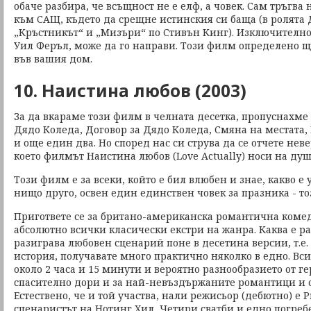
обаче разбира, че всъщност не е елф, а човек. Сам тръгва
към САЩ, където да срещне истинския си баща (в ролята
„Кръстникът“ и „Мизъри“ по Стивън Кинг). Изключително
Уил Феръл, може да го направи. Този филм определено щ
във вашия дом.
10. Наистина любов (2003)
За да вкараме този филм в челната десетка, пропуснахм
Дядо Коледа, Договор за Дядо Коледа, Смяна на местата
и още един два. Но според нас си струва да се отчете нев
което филмът Наистина любов (Love Actually) носи на ду
Този филм е за всеки, който е бил влюбен и знае, какво е
нищо друго, освен един единствен човек за празника - то
Пригответе се за британо-американска романтична комеди
абсолютно всички класически екстри на жанра. Каква е р
разиграва любовен сценарий поне в десетина версии, т.е
история, получавате много практично няколко в едно. Вс
около 2 часа и 15 минути и вероятно разнообразието от г
спасително дори и за най-невъздържаните романтици и о
Естествено, че и той участва, нали режисьор (дебютно) е 
сценаристът на Нотинг Хил, Четири сватби и едно погре