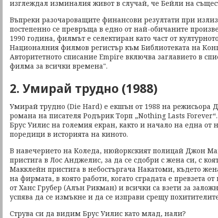
изглеждал изминалия живот в случай, че Бейли на същес
Въпреки разочароващите финансови резултати при излиз
постепенно се превръща в едно от най-обичаните произв
1990 година, филмът е селектиран като част от културнот
Националния филмов регистър към Библиотеката на Конг
Авторитетното списание Empire включва заглавието в спи
филма за всички времена".
2. Умирай трудно (1988)
Умирай трудно (Die Hard) е екшън от 1988 на режисьора
романа на писателя Родърик Торп „Nothing Lasts Forever“
Брус Уилис на големия екран, както и начало на една от
поредици в историята на киното.
В навечерието на Коледа, нюйоркският полицай Джон Мак
пристига в Лос Анджелис, за да се сдобри с жена си, с коя
Макклейн пристига в небостъргача Накатоми, където жен
на фирмата, в която работи, когато сградата е превзета от
от Ханс Грубер (Алън Рикман) и всички са взети за зало
успява да се измъкне и да се изправи срещу похитителите
Струва си да видим Брус Уилис като млад, нали?