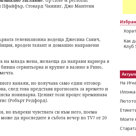
игинално заглавие:
Up close & personal
 Пфайфър, Стокард Чанинг, Джо Мантеня
Избра
Хорат
ървата телевизионна водеща Джесика Савич,
Как д
мбиция, вроден талант и домашно направени
Клуб 
 на млада жена, желаеща да направи кариера в
 бивша сервитьорка и крупие в казино в Рино,
 мечта.
Актуал
На Игн
много канали, но получава само един отговор.
ка, след това представя прогнозата за времето и
Илонка
инска новинарка. Целият този процес преминава
тис (Робърт Редфорд).
Лютото
Етикет
н, но въпреки чувствата си към него, поема
, може да проследите в събота вечер по TV7 от 20
Моите 
Старат