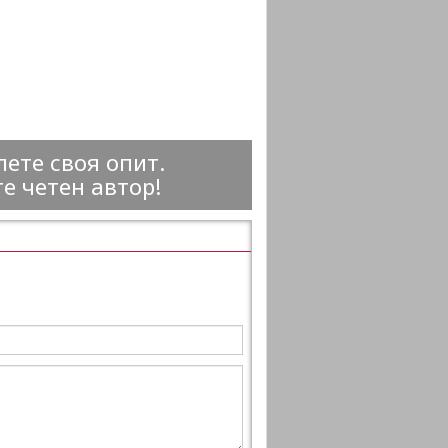
ете своя опит.
е четен автор!