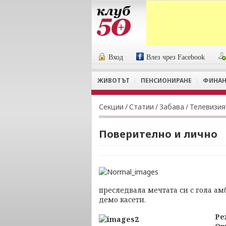
Вход
Влез чрез Facebook
ЖИВОТЪТ
ПЕНСИОНИРАНЕ
ФИНАН
Секции
/
Статии
/
Забава
/
Телевизия
Поверително и лично
преследвала мечтата си с гола а
демо касети.
Ре