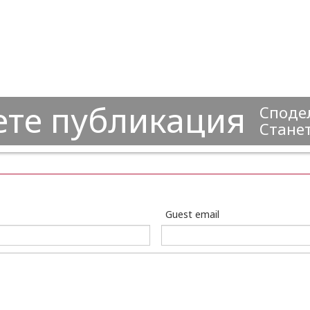
ете публикация
Сподел
Станет
Guest email