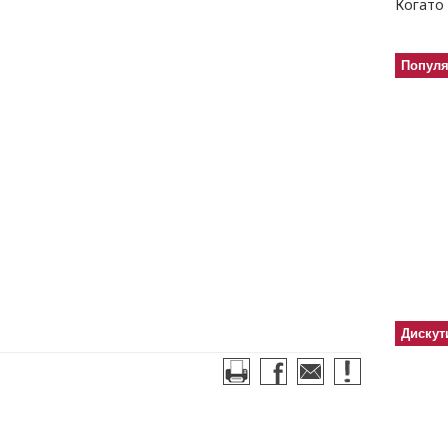
Когато 
Попул
Дискут