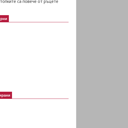
топките са повече от ръцете
ярни
ирани