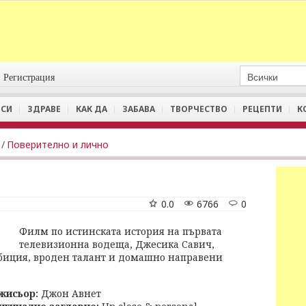
Регистрация
СИ
ЗДРАВЕ
КАК ДА
ЗАБАВА
ТВОРЧЕСТВО
РЕЦЕПТИ
К
/
Поверително и лично
0.0
6766
0
Филм по истинската история на първата
телевизионна водеща, Джесика Савич,
мбиция, вроден талант и домашно направени
жисьор:
Джон Авнет