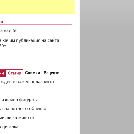
ни
а над 50
а качим публикация на сайта
50+
Снимки
Рецепти
ни
Статии
ажден е важен полазникът
 извайва фигурата
ът на лятното облекло
мисли за живота
а циганка