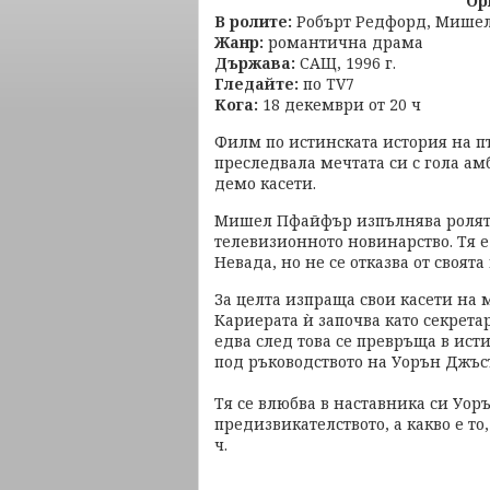
Ор
В ролите:
Робърт Редфорд, Мишел
Жанр:
романтична драма
Държава:
САЩ, 1996 г.
Гледайте:
по TV7
Кога:
18 декември от 20 ч
Филм по истинската история на п
преследвала мечтата си с гола а
демо касети.
Мишел Пфайфър изпълнява ролята
телевизионното новинарство. Тя е
Невада, но не се отказва от своята
За целта изпраща свои касети на 
Кариерата ѝ започва като секретар
едва след това се превръща в ист
под ръководството на Уорън Джъс
Тя се влюбва в наставника си Уоръ
предизвикателството, а какво е то
ч.