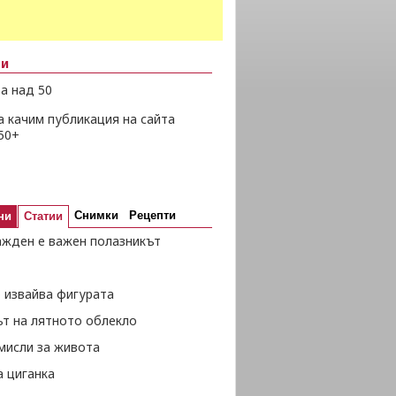
ни
а над 50
а качим публикация на сайта
50+
Снимки
Рецепти
ни
Статии
ажден е важен полазникът
 извайва фигурата
ът на лятното облекло
мисли за живота
а циганка