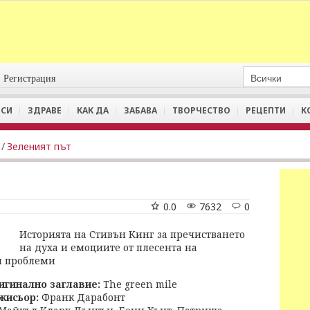
Регистрация
СИ
ЗДРАВЕ
КАК ДА
ЗАБАВА
ТВОРЧЕСТВО
РЕЦЕПТИ
К
/
Зеленият път
0.0
7632
0
Историята на Стивън Кинг за пречистването
на духа и емоциите от плесента на
и проблеми
игинално заглавие:
The green mile
жисьор:
Франк Дарабонт