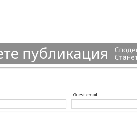
ете публикация
Сподел
Станет
Guest email