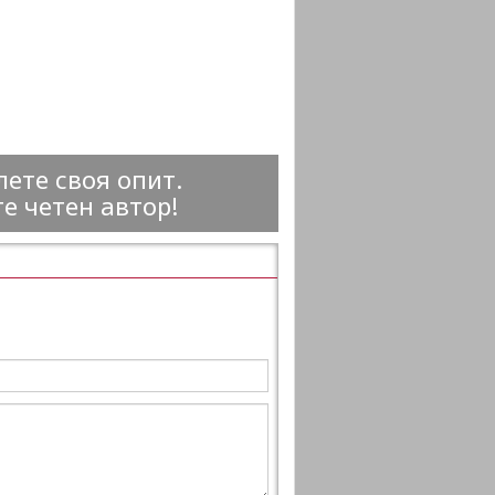
ете своя опит.
е четен автор!