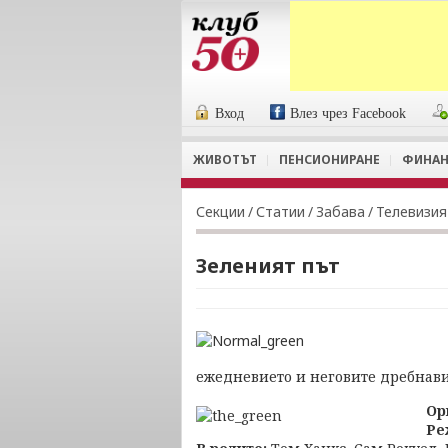
Вход
Влез чрез Facebook
ЖИВОТЪТ
ПЕНСИОНИРАНЕ
ФИНАН
Секции
/
Статии
/
Забава
/
Телевизия
Зеленият път
ежедневието и неговите дребнав
Ор
Ре