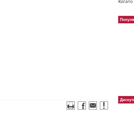
Когато 
Попул
Дискут