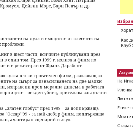
 Майкъл Кларк Дънкън, Бони Хънт, Патриша
Кромуел, Дейвид Морс, Бари Пепър и др.
Избра
Хорат
истването на духа и емоциите от плесента на
Как д
и проблеми.
Клуб 
инг в шест части, всичките публикувани през
н в един том. През 1999 г. излиза и филм по
вие и е режисиран от Франк Дарабонт.
Актуал
 звездата в този трогателен филм, разказващ за
На Игн
ените на смърт за изнасилването на две малки
ини, изправени пред морална дилема в работата
Илонка
затворниците - осъден убиец, притежава загадъчни
Лютото
Етикет
а „Златен глобус“ през 1999 – за поддържаща
а "Оскар"'99 - за най-добър филм, поддържаща
Моите 
ан, адаптиран сценарий и звук.
Старат