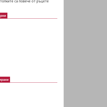
топките са повече от ръцете
ярни
ирани