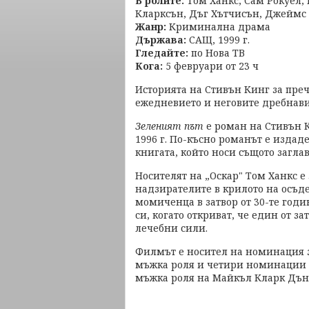
В ролите:
Том Ханкс, Сам Рокуел,
Кларксън, Дъг Хътчисън, Джеймс 
Жанр:
Криминална драма
Държава:
САЩ, 1999 г.
Гледайте:
по Нова ТВ
Кога:
5 февруари от 23 ч
Историята на Стивън Кинг за преч
ежедневието и неговите дребнав
Зеленият път
е роман на Стивън К
1996 г. По-късно романът е издаде
книгата, който носи същото загла
Носителят на „Оскар" Том Ханкс е
надзирателите в крилото на осъд
момиченца в затвор от 30-те год
си, когато откриват, че един от 
лечебни сили.
Филмът е носител на номинация з
мъжка роля и четири номинации з
мъжка роля на Майкъл Кларк Дънк