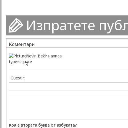
Изпратете пуб
Коментари
Nevin Bekir написа:
:)
Guest
*
Коя е втората буква от азбуката?