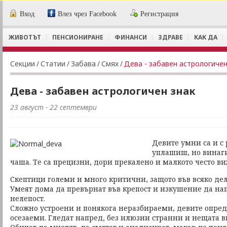
Вход
Влез чрез Facebook
Регистрация
ЖИВОТЪТ
ПЕНСИОНИРАНЕ
ФИНАНСИ
ЗДРАВЕ
КАК ДА
Секции
/
Статии
/
Забава
/
Смях
/
Дева - забавен астрологичен
Дева - забавен астрологичен знак
23 август - 22 септември
Девите умни са и с 
уплашиш, но винаг
чаша. Те са прецизни, дори прекалено и малкото често ви
Скептици големи и много критични, защото във всяко дел
Умеят дома да превърнат във крепост и изкушение да на
нелепост.
Сложно устроени и понякога неразбираеми, девите опред
осезаеми. Гледат напред, без илюзии странни и нещата в