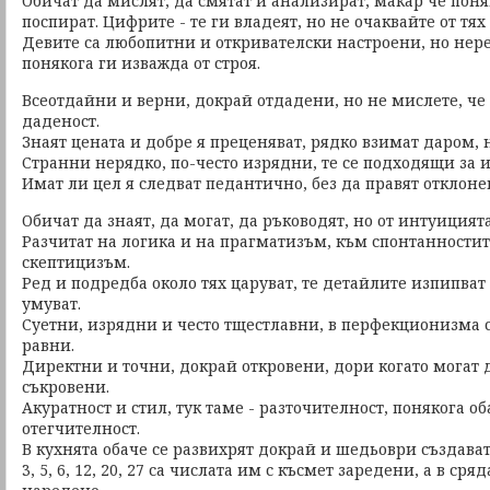
Обичат да мислят, да смятат и анализират, макар че пон
поспират. Цифрите - те ги владеят, но не очаквайте от тях
Девите са любопитни и откривателски настроени, но не
понякога ги изважда от строя.
Всеотдайни и верни, докрай отдадени, но не мислете, че
даденост.
Знаят цената и добре я преценяват, рядко взимат даром, 
Странни нерядко, по-често изрядни, те се подходящи за 
Имат ли цел я следват педантично, без да правят отклон
Обичат да знаят, да могат, да ръководят, но от интуицията
Разчитат на логика и на прагматизъм, към спонтанностите
скептицизъм.
Ред и подредба около тях царуват, те детайлите изпипват
умуват.
Суетни, изрядни и често тщестлавни, в перфекционизма 
равни.
Директни и точни, докрай откровени, дори когато могат 
съкровени.
Акуратност и стил, тук таме - разточителност, понякога о
отегчителност.
В кухнята обаче се развихрят докрай и шедьоври създават
3, 5, 6, 12, 20, 27 са числата им с късмет заредени, а в сря