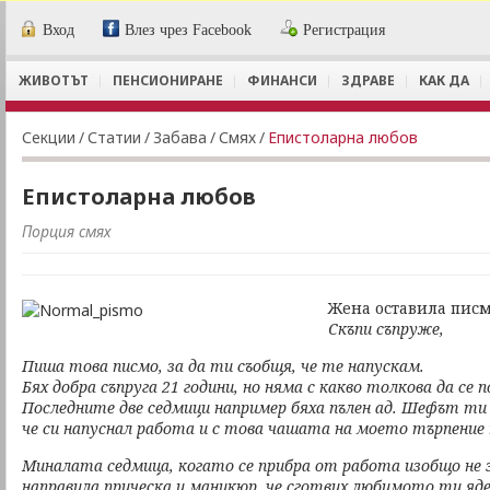
Вход
Влез чрез Facebook
Регистрация
ЖИВОТЪТ
ПЕНСИОНИРАНЕ
ФИНАНСИ
ЗДРАВЕ
КАК ДА
Секции
/
Статии
/
Забава
/
Смях
/
Епистоларна любов
Епистоларна любов
Порция смях
Жена оставила писм
Скъпи съпруже,
Пиша това писмо, за да ти съобщя, че те напускам.
Бях добра съпруга 21 години, но няма с какво толкова да се п
Последните две седмици например бяха пълен ад. Шефът ти с
че си напуснал работа и с това чашата на моето търпение 
Миналата седмица, когато се прибра от работа изобщо не за
направила прическа и маникюр, че сготвих любимото ти яден