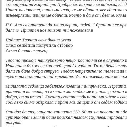
със страстни жартиери. Прибра се, нахрани се набързо, глед
Нито ме докосна, нито ми каза, че ме обичаш, все едно ме 
изневеряваш, или не ме обичаш, което и да е от двете, няма
П.С. Ако се опитваш да ме намериш, недей. С брат ти се пре
далече. Приятен нов живот ти пожелавам!
Подпис: Твоята вече бивша жена
След седмица получила отговор
Скъпа бивша съпруго,
Твоето писмо е най-хубавото нещо, което ми се е случвало 
Наистина бях женен за теб цели 21 години. Ти ми беше съпр
дали си била добра съпруга. Гледах непрекъснато телевизия и
чувам постоянното ти мрънкане. Уви и телевизията не пом
Миналата седмица забелязах новата ти прическа. Първата м
приличаш на зелка, а скъпата ми майка ме е учила „когато 
добро, да замълча". Когато сготви любимото ми ядене – сви
сос, явно си ме объркала с брат ми, защото от седем години
Отидох да спя, защото етикета 120, 50 лв. на новото ти б
сутрин брат ми ми беше поискал назаем 120 лева, трябвали
покупка.