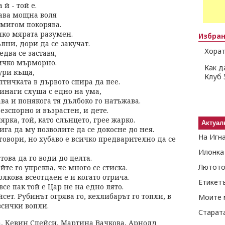
й - той е.
ава мощна воля
вмигом покорява.
яко мярата разумен.
Избра
лни, дори да се закучат.
Хорат
едва се заставя,
ичко мърморно.
Как д
ури къща,
Клуб 
тичката в дървото спира да пее.
наги слуша с едно на ума,
а и понякога тя дълбоко го натъжава.
езспорно и възрастен, и дете.
рка, той, като слънцето, грее жарко.
Актуал
ига да му позволите да се докосне до нея.
На Игн
говори, но хубаво е всичко предварително да се
Илонка
това да го води до целта.
Лютото
йте го упреква, че много се стиска.
олкова всеотдаен е и когато отрича.
Етикет
все пак той е Цар не на едно лято.
айсет. Рубинът огрява го, кехлибарът го топли, в
Моите 
всички вопли.
Старат
а, Кевин Спейси, Мартина Вачкова, Арнолд