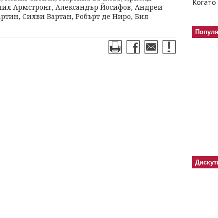
Когато 
ийл Армстронг, Александър Йосифов, Андрей
ртин, Силви Вартан, Робърт де Ниро, Бил
Попул
Дискут