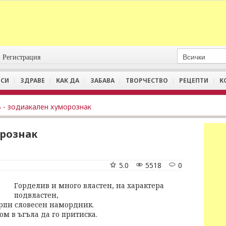
Регистрация
СИ
ЗДРАВЕ
КАК ДА
ЗАБАВА
ТВОРЧЕСТВО
РЕЦЕПТИ
К
 - зодиакален хуморознак
орознак
5.0
5518
0
Горделив и много властен, на характера
подвластен,
ърпи словесен намордник.
ом в ъгъла да го притиска.