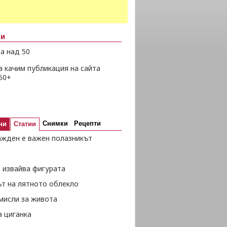
ни
а над 50
а качим публикация на сайта
50+
Снимки
Рецепти
ни
Статии
ажден е важен полазникът
 извайва фигурата
ът на лятното облекло
мисли за живота
а циганка