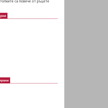
топките са повече от ръцете
ярни
ирани