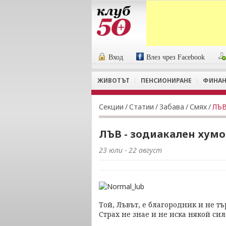
Вход
Влез чрез Facebook
ЖИВОТЪТ
ПЕНСИОНИРАНЕ
ФИНАН
Секции
/
Статии
/
Забава
/
Смях
/
ЛЪВ
ЛЪВ - зодиакален хум
23 юли - 22 август
Той, Лъвът, е благородник и не т
Страх не знае и не иска някой сил