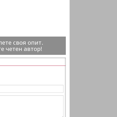
ете своя опит.
е четен автор!