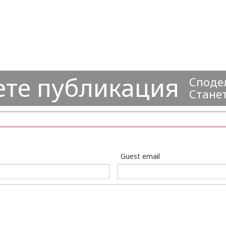
ете публикация
Сподел
Станет
Guest email