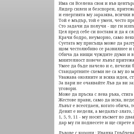
Има си Вселена своя и във центъра 
Лидер силен и безспорен, притеж
и енергията му заразява, всички 
Той е мъдър, той е умен, често пр
Сто задачи да получи - ще ги изпъ
Цел пред себе си поставя и да я сл
Крачи бодро, неуморно, само лек
Суетата му присъща може да разт
щом честолюбиво се развилнее и п
Обича да нищи чуждите думи и ви
мнителност повече лъвът притежав
Умее да бъде начело и е, печели б
Стандартните схеми не са му по мя
Уважава околните и всяка идея, ст
За пари не очаквайте Лъв да ви за
уговори.
Може да пръска с лека ръка, стига 
Жестове прави, само да иска, неде
Лъвът е всеотдаен, когато обича, т
Денят е неделя, а медалът-злато, 
1, 5, 9, 11 - му носят късмет по дв
дар му ги поднесете и ще спрете 
Лъвове с корони : Иванка Гръбчев