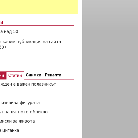
ни
а над 50
а качим публикация на сайта
50+
Снимки
Рецепти
ни
Статии
ажден е важен полазникът
 извайва фигурата
ът на лятното облекло
мисли за живота
а циганка