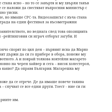
стана ясно – но то се завъртя и му хвърли такъв
ле се наложи да свестяват въпросния министър с
но уиски.
е, но имаше СРС-та. Видеозаписът с къча стана
аграда на един фестивал за късометражни
равителството, но веднага след това опозицията
й –рейтинговия си играч отборът загуби. И
Дончо спорят по цял ден – първият иска да Марко
ият държи да си го прибере в обора, понеже му
вотното. А и покрай толкова коктейли магарето
овно на черен хайвер и сега – висок холестерол,
за какво? Да оправя България. Магарешка му
може да се отрече. Де да имаше повече такива
 – случват се все едни други. Тоест - ние си ги
ариите им.