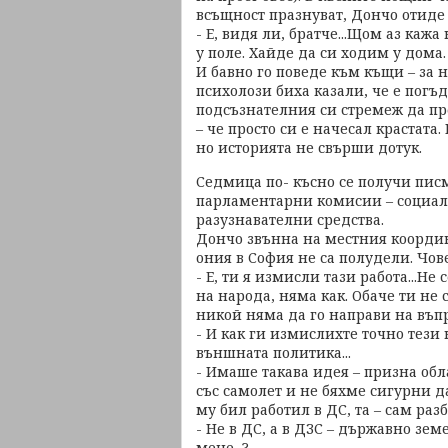
всъщност празнуват, Дончо отиде 
- Е, видя ли, братче...Щом аз кажа
у поле. Хайде да си ходим у дома.
И бавно го поведе към къщи – за 
психолози биха казали, че е погъ
подсъзнателния си стремеж да пр
– че просто си е начесал крастата
но историята не свърши дотук.
Седмица по- късно се получи пис
парламентарни комисии – социалн
разузнавателни средства.
Дончо звънна на местния координ
ония в София не са полудели. Чов
- Е, ти я измисли тази работа...Не
на народа, няма как. Обаче ти не 
никой няма да го направи на въпр
- И как ги измислихте точно тези 
външната политика...
- Имаше такава идея – призна обл
със самолет и не бяхме сигурни д
му бил работил в ДС, та – сам разб
- Не в ДС, а в ДЗС – държавно зем
мене...?