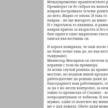
Междувременно правителството р
Премиерът ги бе събрал на вилата
покрай постройката течеше рекич
до него, Марко се опъна. И така г
накрая – не ще магарето да мине п
И с евросъюза го плашиха, и рамка
накрая приеха за възрастта и без 
бил скрил в едно щъркелово гнезд
описал във вестника си.
И хората повярваха, че най-после 
не беше точно така де, но във ве
тълкуване).
Министър Мисирков си спечели п
изравни с този на премиера.
За всеки случай решиха да правят
мостове, но веднъж някой предло
работодателят да решава дали да 
благодарност към работниците, го
за да е по-лесен контролът, за не
тайно го преписаха от Сталин) – 
непродиктувани от лобизъм. И по
шумно, един от колегите му мини
му е дал думата. Обаче дали мом