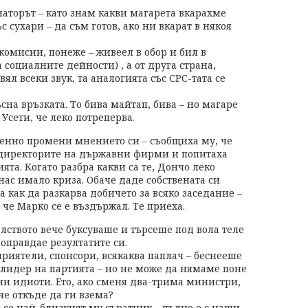
аторът – като знам какви магарета вкарахме
с сухари – да съм готов, ако ни вкарат в някоя
 комисии, понеже – живеел в обор и бил в
 социалните дейности) , а от друга страна,
л всеки звук, та аналогията със СРС-тата се
сна връзката. То бива майтап, бива – но магаре
сети, че леко потреперва.
енно промени мнението си – съобщиха му, че
 директорите на държавни фирми и попитаха
та. Когато разбра какви са те, Дончо леко
 нас имало криза. Обаче даде собствената си
а как да разкарва добичето за всяко заседание –
, че Марко се е въздържал. Те приеха.
лството вече буксуваше и търсеше под вола теле
 оправдае резултатите си.
приятели, спонсори, всякаква паплач – беснееше
 лидер на партията – но не може да нямаме поне
ни идиоти. Ето, ако сменя два-трима министри,
че откъде да ги вземa?
 се най-близкият му съратник – пълно е с наши