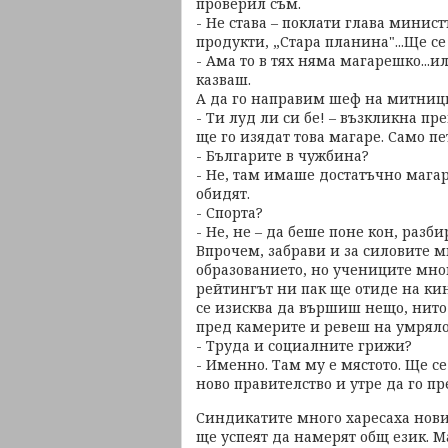
проверил съм.
- Не става – поклати глава минис
продукти, „Стара планина"...Ще се
- Ама то в тях няма магарешко...и
казваш.
А да го направим шеф на митници
- Ти луд ли си бе! – възкликна пр
ще го изядат това магаре. Само пе
- Българите в чужбина?
- Не, там имаше достатъчно магар
обидят.
- Спорта?
- Не, не – да беше поне кон, разби
Впрочем, забрави и за силовите 
образованието, но учениците мног
рейтингът ни пак ще отиде на кин
се изисква да вършиш нещо, нито 
пред камерите и ревеш на умряло
- Труда и социалните грижи?
- Именно. Там му е мястото. Ще с
ново правителство и утре да го п
Синдикатите много харесаха новия
ще успеят да намерят общ език. 