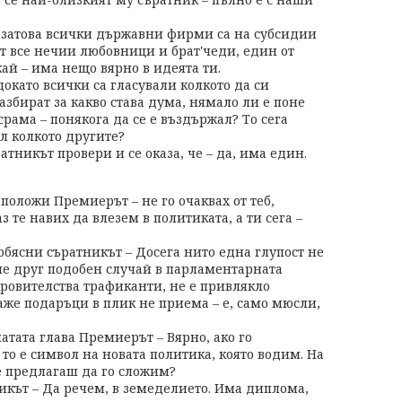
о затова всички държавни фирми са на субсидии
т все нечии любовници и брат'чеди, един от
ай – има нещо вярно в идеята ти.
докато всички са гласували колкото да си
азбират за какво става дума, нямало ли е поне
 срама – понякога да се е въздържал? То сега
ал колкото другите?
тникът провери и се оказа, че – да, има един.
положи Премиерът – не го очаквах от теб,
з те навих да влезем в политиката, а ти сега –
– обясни съратникът – Досега нито една глупост не
е друг подобен случай в парламентарната
окровителства трафиканти, не е привлякло
аже подаръци в плик не приема – е, само мюсли,
снатата глава Премиерът – Вярно, ако го
– то е символ на новата политика, която водим. На
е предлагаш да го сложим?
икът – Да речем, в земеделието. Има диплома,