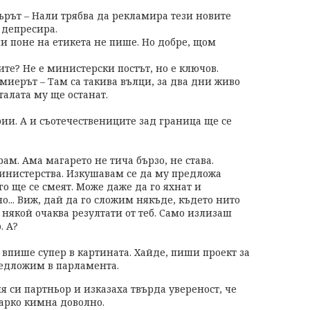
търът – Нали трябва да рекламира тези новите
 депресира.
ли поне на етикета не пише. Но добре, щом
те? Не е министерски постът, но е ключов.
емиерът – Там са такива вълци, за два дни живо
талата му ще останат.
ии. А и съотечествениците зад граница ще се
рам. Ама магарето не тича бързо, не става.
министерства. Изкушавам се да му предложа
о ще се смеят. Може даже да го яхнат и
о... Виж, дай да го сложим някъде, където нито
някой очаква резултати от теб. Само излизаш
. А?
е впише супер в картината. Хайде, пиши проект за
редложим в парламента.
 си партньор и изказаха твърда увереност, че
Марко кимна доволно.