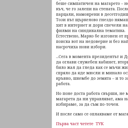
беше симпатичен на магарето – не 
къч, че го залепи на стената. Пос
парцали, намокрени в десетгодиш
Този път щъркелово гнездо нямаш
хит в интернет и дори спечели н
филми на синдикална тематика.
Естествено, Марко бе изгонен от п
поиска вот на недоверие и без на
насрочиха нови избори.
...Сега в момента президентът и 
да оглави служебен кабинет, втор
било жал да гледа как се мъчи жи
спряло да яде мюсли и минало осн
кръвно, шкембе до земята – и то 
работа.
Но поне доста работа свърши, не 
магарета да ни управляват, ама на
избираме, за да съм по-точен.
И после само се оплакваме от маг
Първа част четете ТУК