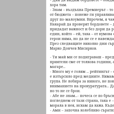
хора там.
- Знам – въздъхна Премиерът – т
от бюджета – понеже ги управлява
друг по-малоумни. Впрочем, я чак
Накарай да проверят бордовете – 
придадат важност и без дори да р
един, който – ей, така – от кумова
герои няма, но да не се е навежд
През следващите няколко дни съра
Марко Дончев Мисирков.
- Ти май ми се подиграваш – пред
приятели сме от толкова години, а
магаре...
- Много му е голям ... рейтингът 
е изтърсило пред медиите. Нямам
група. Не лобира за никого, не п
вниманието на прокуратурата... Д
но то не се брои.
- Абе не знам...- почеса се по бръ
погледнем от тази страна, така е 
морала в нея, искам да кажа. Къд
- Ами – започна колебливо съратн