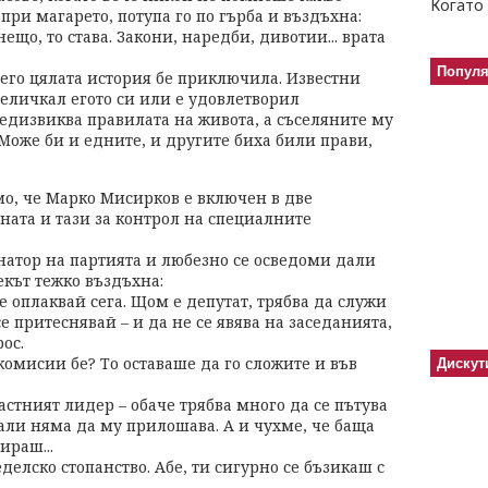
Когато 
при магарето, потупа го по гърба и въздъхна:
 нещо, то става. Закони, наредби, дивотии... врата
Попул
него цялата история бе приключила. Известни
деличкал егото си или е удовлетворил
едизвиква правилата на живота, а съселяните му
. Може би и едните, и другите биха били прави,
мо, че Марко Мисирков е включен в две
ата и тази за контрол на специалните
атор на партията и любезно се осведоми дали
екът тежко въздъхна:
 се оплаквай сега. Щом е депутат, трябва да служи
се притеснявай – и да не се явява на заседанията,
ос.
комисии бе? То оставаше да го сложите и във
Дискут
астният лидер – обаче трябва много да се пътува
али няма да му прилошава. А и чухме, че баща
ираш...
еделско стопанство. Абе, ти сигурно се бъзикаш с