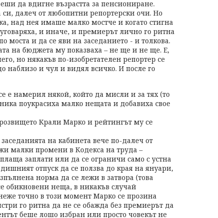
еши да вдигне възрастта за пенсиониране.
 си, далеч от любопитни репортерски очи. Но
ка, над нея имаше малко мостче и когато стигна
о уговаряха, и иначе, и премиерът лично го ритна
о моста и да се яви на заседанието - и толкова.
та на бюджета му показваха – не ще и не ще. Е,
него, но някакъв по-изобретателен репортер се
о наблизо и чул и видял всичко. И после го
се е намерил някой, който да мисли и за тях (то
стника поукрасиха малко нещата и добавиха свое
розвището Крали Марко и рейтингът му се
 заседанията на кабинета вече по-далеч от
жи малки промени в Кодекса на труда –
плаща заплати или да се ограничи само с устна
дишният отпуск да се ползва до края на януари,
изпълнена норма да се лежи в затвора (това
все обикновени неща, в никакъв случай
неже точно в този момент Марко се прозина
стри го ритна да не се обажда без премиерът да
ентът беше лошо избран или просто човекът не