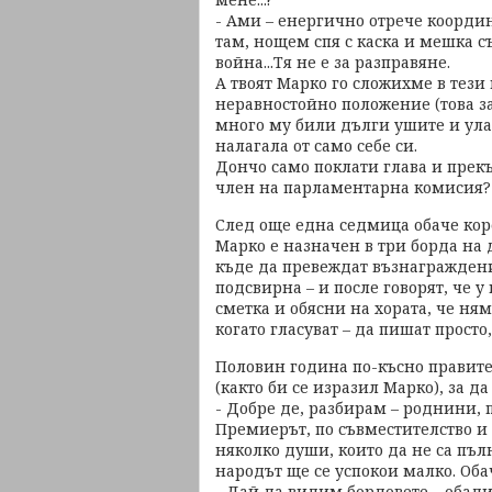
- Ами – енергично отрече координ
там, нощем спя с каска и мешка съ
война...Тя не е за разправяне.
А твоят Марко го сложихме в тези
неравностойно положение (това за
много му били дълги ушите и улавя
налагала от само себе си.
Дончо само поклати глава и прекъ
член на парламентарна комисия? У
След още една седмица обаче кор
Марко е назначен в три борда на
къде да превеждат възнаграждения
подсвирна – и после говорят, че у
сметка и обясни на хората, че ням
когато гласуват – да пишат просто
Половин година по-късно правите
(както би се изразил Марко), за да
- Добре де, разбирам – роднини, 
Премиерът, по съвместителство и
няколко души, които да не са пъл
народът ще се успокои малко. Оба
- Дай да видим бордовете – обади