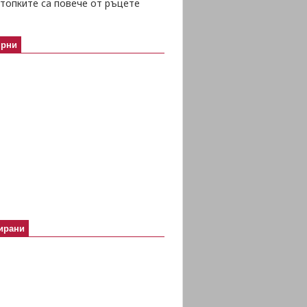
топките са повече от ръцете
ярни
ирани