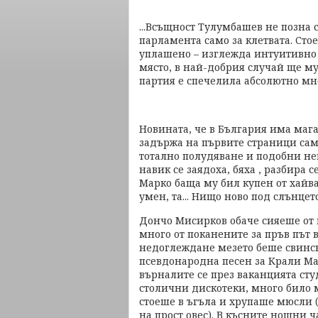
...Всъщност Тулумбашев не позна с
парламента само за клетвата. Сто
уплашено – изглежда интуитивно 
място, в най-добрия случай ще му 
партия е спечелила абсолютно мно
Новината, че в България има мага
задържа на първите страници сам
тотално полудяване и подобни не
навик се заядоха, бяха , разбира с
Марко баща му бил купен от хайва
умен, та... Нищо ново под слънцето
Дончо Мисирков обаче сияеше от щ
много от поканените за пръв път 
недоглеждане мезето беше свинск
псевдонародна песен за Крали Ма
върналите се през ваканцията сту
столични дискотеки, много било м
стоеше в ъгъла и хрупаше мюсли (
на прост овес). В късните нощни 