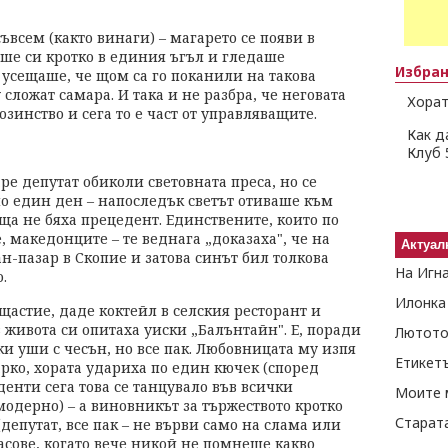
ъвсем (както винаги) – магарето се появи в
еше си кротко в единия ъгъл и гледаше
Избра
усещаше, че щом са го поканили на такова
сложат самара. И така и не разбра, че неговата
Хорат
зинство и сега то е част от управляващите.
Как д
Клуб 
ре депутат обиколи световната преса, но се
о един ден – напоследък светът отиваше към
ща не бяха прецедент. Единствените, които по
е, македонците – те веднага „доказаха", че на
Актуал
н-пазар в Скопие и затова синът бил толкова
На Игн
.
Илонка
астие, даде коктейл в селския ресторант и
в живота си опитаха уиски „Балънтайн". Е, поради
Лютото
и уши с чесън, но все пак. Любовницата му изпя
Етикет
рко, хората удариха по един кючек (според
денти сега това се танцувало във всички
Моите 
одерно) – а виновникът за тържеството кротко
Старат
депутат, все пак – не върви само на слама или
часове, когато вече никой не помнеше какво