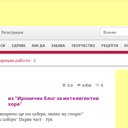
Регистрация
СИ
ЗДРАВЕ
КАК ДА
ЗАБАВА
ТВОРЧЕСТВО
РЕЦЕПТИ
К
арешки работи - 2
0.0
6456
0
из "Ироничен блог за интелигентни
хора"
магарето ще ти избера, майка му стара!"
и избори"
Първа част - тук