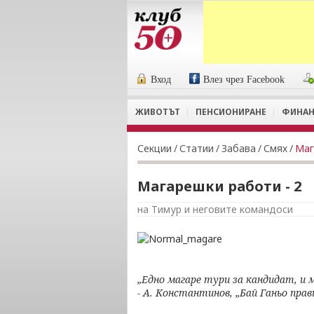
Вход
Влез чрез Facebook
ЖИВОТЪТ
ПЕНСИОНИРАНЕ
ФИНАН
Секции
/
Статии
/
Забава
/
Смях
/
Маг
Магарешки работи - 2
на Тимур и неговите командоси
„Едно магаре тури за кандидат, и 
- А. Константинов, „Бай Ганьо прав