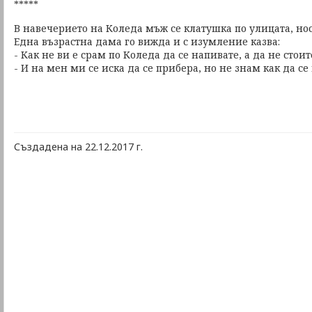
*****
В навечерието на Коледа мъж се клатушка по улицата, но
Една възрастна дама го вижда и с изумление казва:
- Как не ви е срам по Коледа да се напивате, а да не стои
- И на мен ми се иска да се прибера, но не знам как да се
Създадена на 22.12.2017 г.