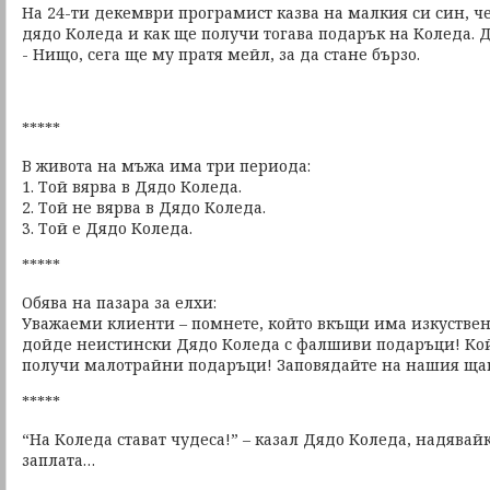
На 24-ти декември програмист казва на малкия си син, ч
дядо Коледа и как ще получи тогава подарък на Коледа. Д
- Нищо, сега ще му пратя мейл, за да стане бързо.
*****
В живота на мъжа има три периода:
1. Той вярва в Дядо Коледа.
2. Той не вярва в Дядо Коледа.
3. Той е Дядо Коледа.
*****
Обява на пазара за елхи:
Уважаеми клиенти – помнете, който вкъщи има изкуствена
дойде неистински Дядо Коледа с фалшиви подаръци! Койт
получи малотрайни подаръци! Заповядайте на нашия щан
*****
“На Коледа стават чудеса!” – казал Дядо Коледа, надявай
заплата…