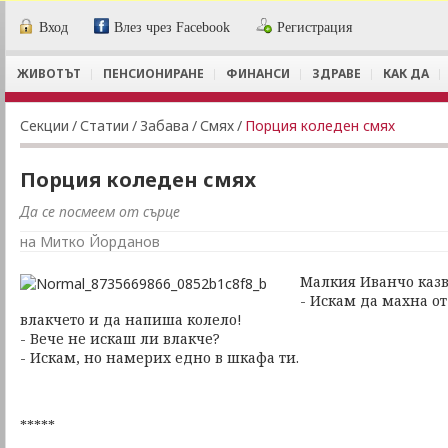
Вход
Влез чрез Facebook
Регистрация
ЖИВОТЪТ
ПЕНСИОНИРАНЕ
ФИНАНСИ
ЗДРАВЕ
КАК ДА
Секции
/
Статии
/
Забава
/
Смях
/
Порция коледен смях
Порция коледен смях
Да се посмеем от сърце
на Митко Йорданов
Малкия Иванчо казв
- Искам да махна о
влакчето и да напиша колело!
- Вече не искаш ли влакче?
- Искам, но намерих едно в шкафа ти.
*****