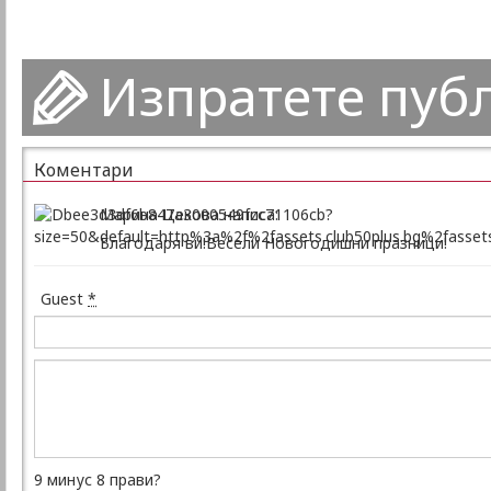
Изпратете пуб
Коментари
Марина Цекова написа:
Благодаря ви!Весели Новогодишни празници!
Guest
*
9 минус 8 прави?