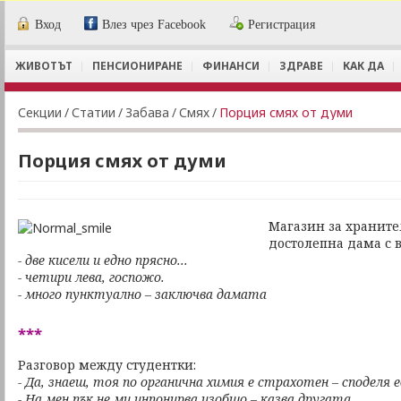
Вход
Влез чрез Facebook
Регистрация
ЖИВОТЪТ
ПЕНСИОНИРАНЕ
ФИНАНСИ
ЗДРАВЕ
КАК ДА
Секции
/
Статии
/
Забава
/
Смях
/
Порция смях от думи
Порция смях от думи
Магазин за храните
достолепна дама с 
- две кисели и едно прясно...
- четири лева, госпожо.
- много пунктуално – заключва дамата
***
Разговор между студентки:
- Да, знаеш, тоя по органична химия е страхотен – споделя 
- На мен пък не ми инпонирва изобщо – казва другатa.