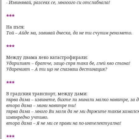
- Извинявай, разсеях се, мнооого си отслабнала!
***
На пътя:
Той – Айде ма, завивай днеска, да не ти счупим реномето.
***
Между двама леко катастрофирали:
Ударилият – братче, защо спря така бе, глей кво стана!
Удареният – А ти що не спазваш дестинация?
***
В градския транспорт, между дами:
първа дама – извинете, бихте ли минали малко навътре, за да
втора дама – мини навътре ти!
първа дама – много Ви моля да не ми държите такъв хамалс
извънредно учтиво.
втора дама – Я не ми се прави на по-интелектуална!
***