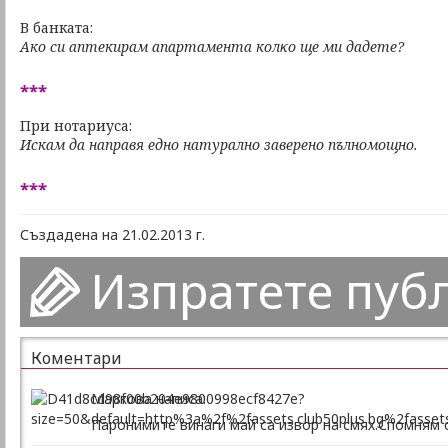
В банката:
Ако си аптекирам апартамента колκо ще ми дадете?
***
При нотариуса:
Искам да направя едно натурално заверено пълномощно.
***
Създадена на 21.02.2013 г.
Изпратете пуб
Коментари
Маркова написа:
Паронимите винаги май са извор на смях.Спомням си