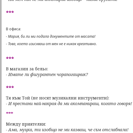
***
В офиса:
- Мария, би ли ми подала документите от масата!
- Това, което изискваш от мен не е никак креативно.
***
В магазин за бельо:
- Имате ли фигурантен чорапогащник?
***
Тя към Той (не носят музикални инструменти):
- И престани най-накрая да ми акомпанираш, когато говоря!
***
Между приятелки:
- Ама, муцка, ти изобщо не ми казваш, че съм отслабнала!