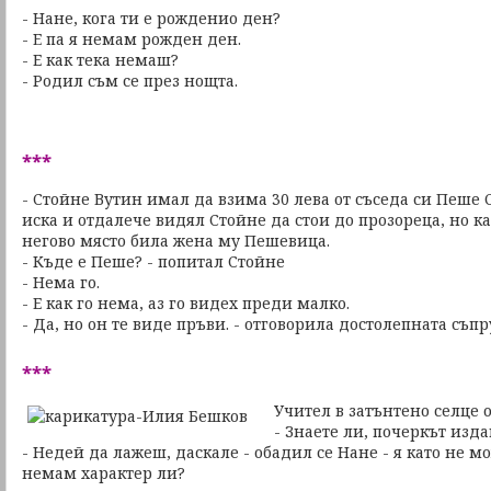
- Нане, кога ти е рожденио ден?
- E па я немам рожден ден.
- Е как тека немаш?
- Родил съм се през нощта.
***
- Стойне Вутин имал да взима 30 лева от съседа си Пеше 
иска и отдалече видял Стойне да стои до прозореца, но 
негово място била жена му Пешевица.
- Къде е Пеше? - попитал Стойне
- Нема го.
- Е как го нема, аз го видех преди малко.
- Да, но он те виде пръви. - отговорила достолепната съпр
***
Учител в затънтено селце 
- Знаете ли, почеркът изда
- Недей да лажеш, даскале - обадил се Нане - я като не 
немам характер ли?