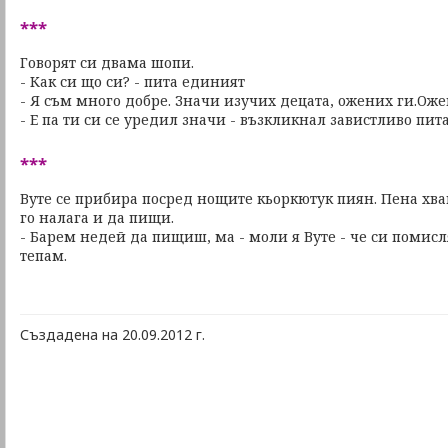
***
Говорят си двама шопи.
- Как си що си? - пита единият
- Я съм много добре. Значи изучих децата, ожених ги.Ожен
- Е па ти си се уредил значи - възкликнал завистливо пит
***
Вуте се прибира посред нощите кьоркютук пиян. Пена хва
го налага и да пищи.
- Барем недей да пищиш, ма - моли я Вуте - че си помисл
тепам.
Създадена на 20.09.2012 г.