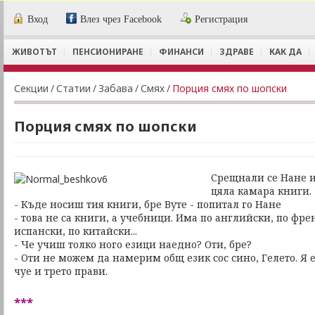
Вход
Влез чрез Facebook
Регистрация
ЖИВОТЪТ
ПЕНСИОНИРАНЕ
ФИНАНСИ
ЗДРАВЕ
КАК ДА
Секции
/
Статии
/
Забава
/
Смях
/
Порция смях по шопски
Порция смях по шопски
Срещнали се Нане и 
цяла камара книги.
- Къде носиш тия книги, бре Вуте - попитал го Нане
- това не са книги, а учебници. Има по английски, по фре
испански, по китайски...
- Че учиш толко ного езици наедно? Оти, бре?
- Оти не можем да намерим общ език сос сино, Гелето. Я
чуе и трето прави.
***