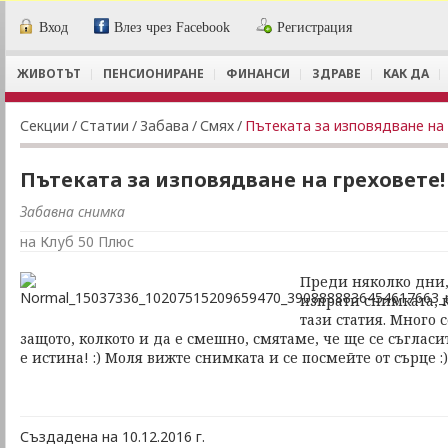
Вход
Влез чрез Facebook
Регистрация
ЖИВОТЪТ
ПЕНСИОНИРАНЕ
ФИНАНСИ
ЗДРАВЕ
КАК ДА
Секции
/
Статии
/
Забава
/
Смях
/
Пътеката за изповядване на 
Пътеката за изповядване на греховете!
Забавна снимка
на Клуб 50 Плюс
Преди няколко дни,
изпрати снимката, 
тази статия. Много 
защото, колкото и да е смешно, смятаме, че ще се съгласит
е истина! :) Моля вижте снимката и се посмейте от сърце :)
Създадена на 10.12.2016 г.