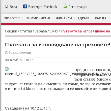
Вход
Влез чрез Facebook
Регистрация
ЖИВОТЪТ
ПЕНСИОНИРАНЕ
ФИНАНСИ
ЗДРАВЕ
КАК ДА
Секции
/
Статии
/
Забава
/
Смях
/
Пътеката за изповядване на 
Пътеката за изповядване на греховете!
Забавна снимка
на Клуб 50 Плюс
Преди няколко дни,
изпрати снимката, 
тази статия. Много 
защото, колкото и да е смешно, смятаме, че ще се съгласит
е истина! :) Моля вижте снимката и се посмейте от сърце :)
Създадена на 10.12.2016 г.