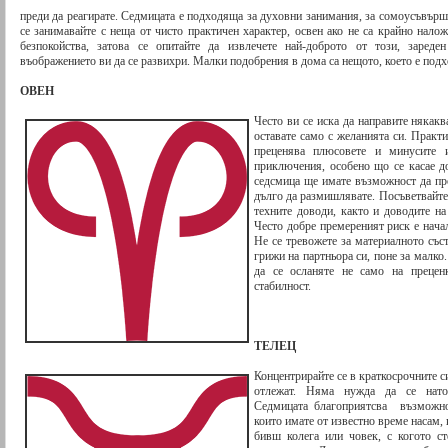
преди да реагирате. Седмицата е подходяща за духовни занимания, за сомоусъвърше
се занимавайте с неща от чисто практичен характер, освен ако не са крайно нало
безпокойства, затова се опитайте да извлечете най-доброто от този, зареде
въображението ви да се развихри. Малки подобрения в дома са нещото, което е под
ОВЕН
Често ви се иска да направите някак
оставате само с желанията си. Практи
преценява плюсовете и минусите 
приключения, особено що се касае д
седсмица ще имате възможност да пр
дълго да размишлявате. Посъветвайте 
техните доводи, както и доводите на
Често добре премереният риск е нача
Не се тревожете за материалното съст
грижи на партньора си, поне за малко
да се осланяте не само на прецен
стабилност.
ТЕЛЕЦ
Концентрирайте се в краткосрочните с
отлежат. Няма нужда да се нато
Седмицата благоприятсва възможнос
които имате от известно време насам,
бивш колега или човек, с когото с