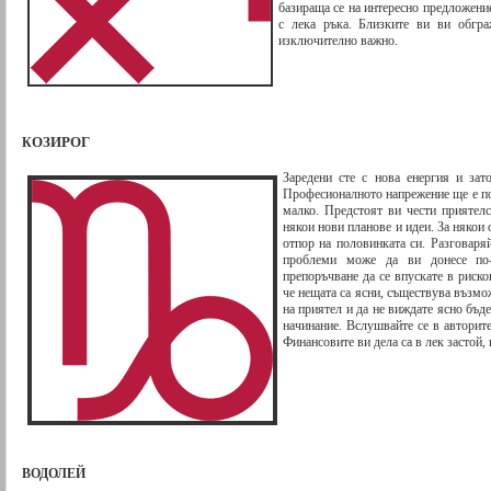
базираща се на интересно предложение
с лека ръка. Близките ви ви обгр
изключително важно.
ОЗИРОГ
К
Заредени сте с нова енергия и зат
Професионалното напрежение ще е по
малко. Предстоят ви чести приятел
някои нови планове и идеи. За някои
отпор на половинката си. Разговаря
проблеми може да ви донесе по-
препоръчване да се впускате в риско
че нещата са ясни, съществува възмо
на приятел и да не виждате ясно бъд
начинание. Вслушвайте се в авторите
Финансовите ви дела са в лек застой, 
ВОДОЛЕЙ