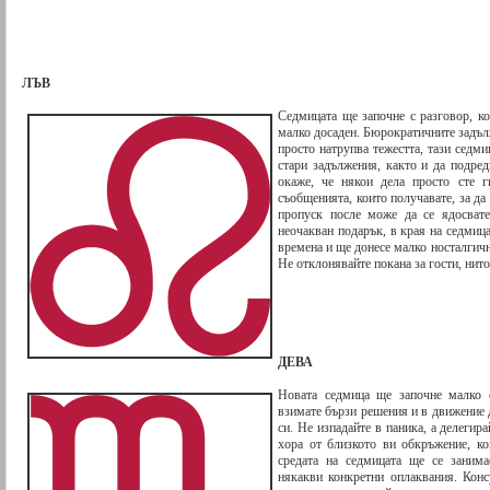
ЛЪВ
Седмицата ще започне с разговор, ко
малко досаден. Бюрократичните задъл
просто натрупва тежестта, тази седм
стари задължения, както и да подре
окаже, че някои дела просто сте г
съобщенията, които получавате, за да
пропуск после може да се ядосват
неочакван подарък, в края на седмиц
времена и ще донесе малко носталгич
Не отклонявайте покана за гости, нито
ДЕВА
Новата седмица ще започне малко 
взимате бързи решения и в движение 
си. Не изпадайте в паника, а делегир
хора от близкото ви обкръжение, ко
средата на седмицата ще се занима
някакви конкретни оплаквания. Конс