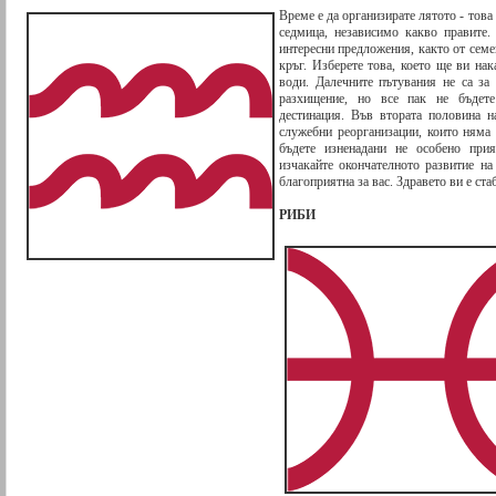
Време е да организирате лятото - това
седмица, независимо какво правите
интересни предложения, както от семей
кръг. Изберете това, което ще ви нак
води. Далечните пътувания не са за
разхищение, но все пак не бъдет
дестинация. Във втората половина н
служебни реорганизации, които няма 
бъдете изненадани не особено прия
изчакайте окончателното развитие н
благоприятна за вас. Здравето ви е ста
РИБИ