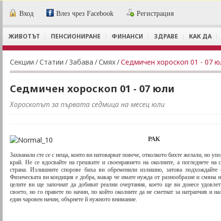
Вход
Влез чрез Facebook
Регистрация
ЖИВОТЪТ
ПЕНСИОНИРАНЕ
ФИНАНСИ
ЗДРАВЕ
КАК ДА
Секции
/
Статии
/
Забава
/
Смях
/
Седмичен хороскоп 01 - 07 ю
Седмичен хороскоп 01 - 07 юли
Хороскопът за първата седмица на месец юли
РАК
Захванали сте се с неща, които ви натоварват повече, отколкото бихте желали, но уп
край. Не се ядосвайте на грешките и своенравието на околните, а погледнете на
страна. Излишните спорове биха ви обременили излишно, затова подхождайте с
Физическата ви кондиция е добра, макар че имате нужда от разнообразие и смяна н
целите ви ще започнат да добиват реални очертания, което ще ви донесе удовлет
своето, но го правете по начин, по който околните да не сметнат за натрапчив и н
един чаровен начин, обърнете й нужното внимание.