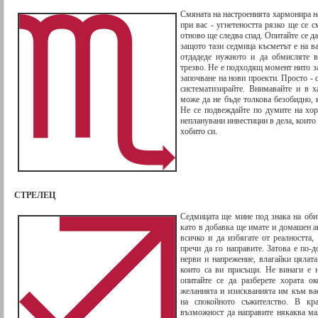
Смяната на настроенията хармонира на
при вас - угнетеността рязко ще се с
отново ще следва спад. Опитайте се да
защото тази седмица късметът е на в
отдадеде нужното и да обмисляте в
трезво. Не е подходящ момент нито за
започване на нови проекти. Просто - 
систематизирайте. Внимавайте и в х
може да не бъде толкова безобидно, 
Не се подвеждайте по думите на хор
непланувани инвестиции в дела, които 
хобито си.
СТРЕЛЕЦ
Седмицата ще мине под знака на оби
като в добавка ще имате и домашен а
всичко и да избягате от реалността,
пречи да го направите. Затова е по-
нерви и напрежение, влагайки цялата
които са ви присъщи. Не винаги е 
опитайте се да разберете хората о
желанията и изискванията им към вас
на спокойното съжителство. В кр
възможност да направите някаква ма