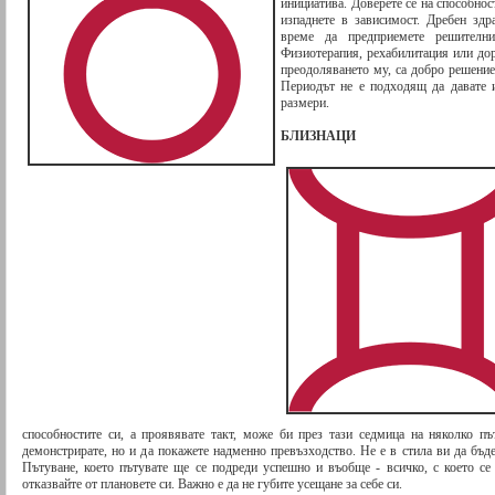
инициатива. Доверете се на способнос
изпаднете в зависимост. Дребен зд
време да предприемете решителни
Физиотерапия, рехабилитация или до
преодоляването му, са добро решение
Периодът не е подходящ да давате 
размери.
БЛИЗНАЦИ
способностите си, а проявявате такт, може би през тази седмица на няколко п
демонстрирате, но и да покажете надменно превъзходство. Не е в стила ви да бъде
Пътуване, което пътувате ще се подреди успешно и въобще - всичко, с което се
отказвайте от плановете си. Важно е да не губите усещане за себе си.