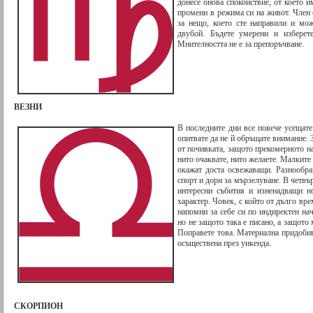
донесе онова спокойствие, от което и
промени в режима си на живот. Член 
за нещо, което сте направили и мож
двубой. Бъдете умерени и изберете
Мнителността не е за препоръчване.
ВЕЗНИ
В последните дни все повече усещате
опитвате да не й обръщате внимание. З
от почивката, защото прекомерното н
нито очаквате, нито желаете. Малките
окажат доста освежаващи. Разнообраз
спорт и дори за мързелуване. В четвъ
интересни събития и изненадващи н
характер. Човек, с който от дълго вр
напомни за себе си по индиректен на
но не защото така е писано, а защото
Поправете това. Материална придобив
осъществена през уикенда.
СКОРПИОН