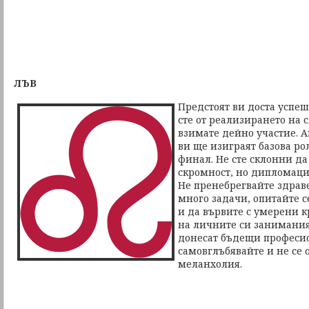
ЛЪВ
Предстоят ви доста успе
сте от реализирането на 
взимате дейно участие. 
ви ще изиграят базова ро
финал. Не сте склонни д
скромност, но дипломаци
Не пренебрегвайте здраве
много задачи, опитайте с
и да вървите с умерени к
на личните си занимания,
донесат бъдещи професио
самовглъбявайте и не се 
меланхолия.