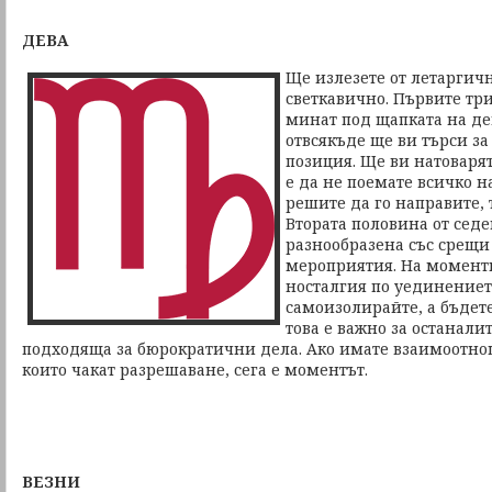
ДЕВА
Ще излезете от летаргич
светкавично. Първите тр
минат под щапката на де
отвсякъде ще ви търси з
позиция. Ще ви натоваря
е да не поемате всичко н
решите да го направите, 
Втората половина от сед
разнообразена със срещи
мероприятия. На моменти
носталгия по уединението
самоизолирайте, а бъдете
това е важно за останали
подходяща за бюрократични дела. Ако имате взаимоотно
които чакат разрешаване, сега е моментът.
ВЕЗНИ