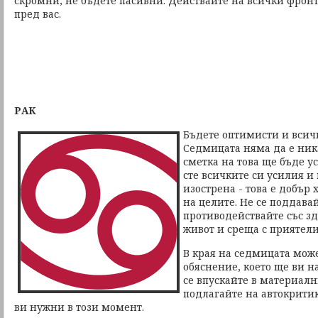
скромни, не бъдете пасивни. Действайте на всички фронто
пред вас.
РАК
Бъдете оптимисти и всич
Седмицата няма да е ника
сметка на това ще бъде 
сте всичките си усилия и
изострена - това е добър
на целите. Не се поддавай
противодействайте със з
живот и среща с приятели
В края на седмицата мож
обяснение, което ще ви н
се впускайте в материал
подлагайте на автокритик
ви нужни в този момент.