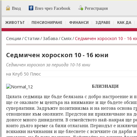
Вход
Влез чрез Facebook
Регистрация
ЖИВОТЪТ
ПЕНСИОНИРАНЕ
ФИНАНСИ
ЗДРАВЕ
КАК ДА
Секции
/
Статии
/
Забава
/
Смях
/
Седмичен хороскоп 10 - 16 ю
Седмичен хороскоп 10 - 16 юни
Седмичен хороскоп за периода 10-16 юни
на Клуб 50 Плюс
БЛИЗНАЦИ
Цялата седмица ще бъде белязана с добро настроение и 
ще се оказвате м центъра на внимание и ще бъдете обси
суперлативи. Задръжте позитивизма и на негова основа г
отношение към околните. Предстои ви приключване на до
донесе много дивиденти. В семейството най-накрая ще р
които дълго време са били отлагани. Периодът е изключ
всякакви начинания и ще блеснете с всичките си дарби и 