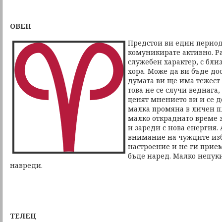
ОВЕН
Предстои ви един период
комуникирате активно. Р
служебен характер, с бли
хора. Може да ви бъде до
думата ви ще има тежест 
това не се случи веднага,
ценят мнението ви и се д
малка промяна в личен п
малко откраднато време з
и зареди с нова енергия. 
внимание на чуждите из
настроение и не ги прие
бъде наред. Малко непук
навреди.
ТЕЛЕЦ