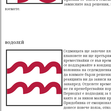
замислите над решения, к
вземете.
ВОДОЛЕЙ
Седмицата ще започне пл
плановете ви ще претърп
премествайки се във врем
се поддържайте в кондици
половина на седемдневка
да взимате бързи решения
реакцията ви да зависи к
занапред. Отделете време
не ги пренебрегвайки пор
Периодът е подходящ за 
както и за някои малки п
Придобивка от емоционал
донесе повече полза, отко