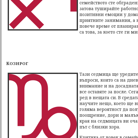
семейството сте обграден
затова туширайте работн
позитивни емоции у дома
приятните занимания, а 
повече време от планиран
са това, за което сте ги м
К
ОЗИРОГ
Тази седмица ще уредит
въпроси, които са на дне
внимание и на досадната
все оставяте за после. Се
ред в нещата си. В среда
научите нещо, което ще 
голяма вероятност да по
поощрение, дори и малък
края на седмицата ви оч
път с близки хора.
Критика от човек в семей