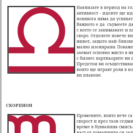
Навлизате в период на го
активност - идеите ще ид
понякога няма да успяват
Важното е да съумеете да
с което се занимавате и 
скоро. Отделете повече 
живот, защото най-близки
малко изолирани. Покажет
заемат основно място в ж
с бизнес партньорите ви 
Предстои ви осъществяван
които ще играят роля в 
ви планове.
СКОРПИОН
Промените, които вече са
скорост и през тази седм
време в буквалния смисъ
част от домашните си за