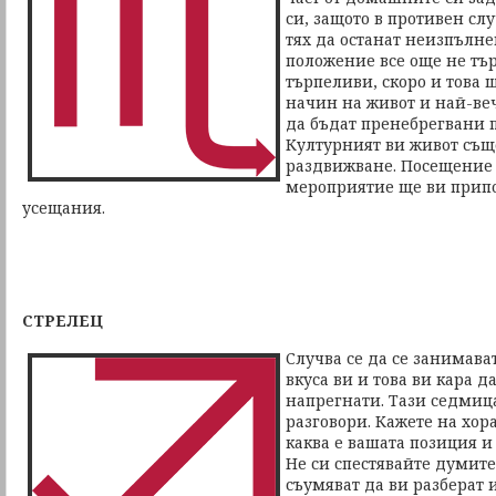
си, защото в противен сл
тях да останат неизпълн
положение все още не тъ
търпеливи, скоро и това 
начин на живот и най-ве
да бъдат пренебрегвани п
Културният ви живот същ
раздвижване. Посещение 
мероприятие ще ви прип
усещания.
СТРЕЛЕЦ
Случва се да се занимават
вкуса ви и това ви кара да
напрегнати. Тази седмиц
разговори. Кажете на хора
каква е вашата позиция и
Не си спестявайте думите
съумяват да ви разберат 