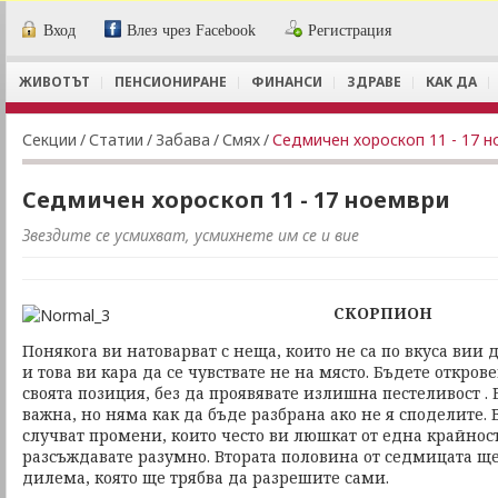
Вход
Влез чрез Facebook
Регистрация
ЖИВОТЪТ
ПЕНСИОНИРАНЕ
ФИНАНСИ
ЗДРАВЕ
КАК ДА
Секции
/
Статии
/
Забава
/
Смях
/
Седмичен хороскоп 11 - 17 
Седмичен хороскоп 11 - 17 ноември
Звездите се усмихват, усмихнете им се и вие
СКОРПИОН
Понякога ви натоварват с неща, които не са по вкуса вии
и това ви кара да се чувствате не на място. Бъдете откров
своята позиция, без да проявявате излишна пестеливост . 
важна, но няма как да бъде разбрана ако не я споделите.
случват промени, които често ви люшкат от една крайност
разсъждавате разумно. Втората половина от седмицата щ
дилема, която ще трябва да разрешите сами.