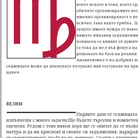
което искате и това, което т
обичате организираните нещ
именно организираност е не
всичко, така както трябва. 
защото имате нужда от извес
нямате никакви задължения
понякога се влияят от думит
се това да не е във фокуса н
решавате на база на реални 
Аналитизмът е по-добрият по
седмицата може да планувате пътуване или гостуване на при
далеч.
ВЕЗНИ
Първите дни от седмицата
изпълнени с много задачи.Ще бъдете търсени и компетен
оценена. Редом с това някои хора ще се опитат да се възп
натура и да ви присвоят и своите си задължения, парира
от седемдневката ще бъде по-лежерна. Срещи с приятели