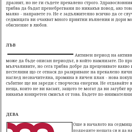
дразнят, но не ги съдете прекалено строго. Здравословн
трябва да бъдат пренебрегвани по никакъв повод, ако това
малко - направете го. Не е задължително всичко да се слу
седмицата ви очакват много приятни вълнения и дори м
обяснение в любов.
ЛЪВ
Активен период на активн
може да бъде описан периодът, в който намлизате. По пр
мълчаливите, но сега трябва добре да преценявате какво и
пестеливи що се отнася до разкриване на прекалено личн
наглед незначителна, промяна в личен план - нова поку
събитие ще ви зареди с творческа енергия. Не отдавайт
неща, които не ви касаят, защото те могат да ви загубят в
някакъв конкретен смисъл от това. Бъдете по-внимателн
ДЕВА
Оше в началото на седмица
подредите нещата си и да на