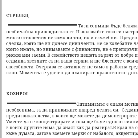
СТРЕЛЕЦ
Тази седмица бъде беляза
необичайна приповдигнатост. Използвайте това си настро
много отношения не само лични, но и служебни. Предст
сделка, която ще ви донесе дивиденти. Не се колебайте д
които имате, но внимавайте с финансите, не е препоръч
рисковани заеми. В семейството нещата вървят от добре п
седмица звездите са на ваша страна и ще блеснете с всич
способности. Очертава се активност не само в работна сре
план. Моментът е удачен да планирате празничните дни.
КОЗИРОГ
Оптимизмът е онази мотива
необходима, за да придвижите напред делата си. Седмиц
предизвикателства, в които ще можете да демонстрирате 
Умеете да се концентрирате и това ще бъде едно от силн
в които другите няма да знаят как да реагират.В края на
каже думата, затова вземете мерки от набалото, акцентир