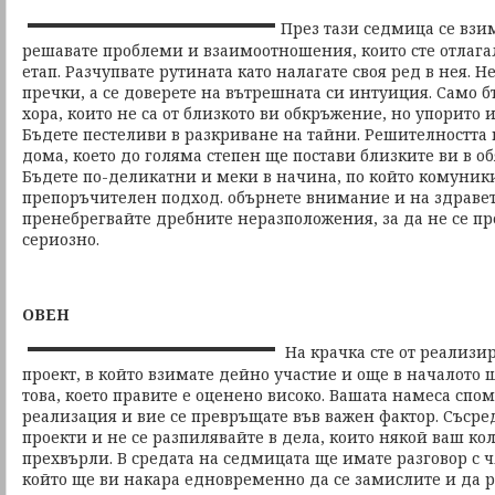
През тази седмица се взи
решавате проблеми и взаимоотношения, които сте отлага
етап. Разчупвате рутината като налагате своя ред в нея. Н
пречки, а се доверете на вътрешната си интуиция. Само 
хора, които не са от близкото ви обкръжение, но упорито и
Бъдете пестеливи в разкриване на тайни. Решителността 
дома, което до голяма степен ще постави близките ви в 
Бъдете по-деликатни и меки в начина, по който комуникир
препоръчителен подход. обърнете внимание и на здравет
пренебрегвайте дребните неразположения, за да не се пр
сериозно.
ОВЕН
На крачка сте от реализи
проект, в който взимате дейно участие и още в началото 
това, което правите е оценено високо. Вашата намеса спо
реализация и вие се превръщате във важен фактор. Съсре
проекти и не се разпилявайте в дела, които някой ваш кол
прехвърли. В средата на седмицата ще имате разговор с ч
който ще ви накара едновременно да се замислите и да 