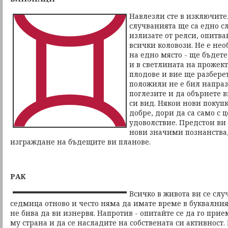
Навлезли сте в изключите
случванията ще са едно сл
излизате от релси, опитва
всички коловози. Не е не
на едно място - ще бъдете
и в светлината на прожек
плодове и вие ще разберет
положили не е бил напраз
поглезите и да обърнете
си вид. Някои нови покупк
добре, дори да са само с 
удоволствие. Предстои ви
нови значими познанства,
изграждане на бъдещите ви планове.
РАК
Всичко в живота ви се случ
седмица отново и често няма да имате време в буквалния
не бива да ви изнервя. Напротив - опитайте се да го при
му страна и да се насладите на собствената си активност.