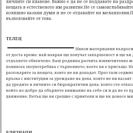
личните си планове. Важно е да не се поддавате на раздр
нещата в естественото им развитие.Не се самовглъбявайт
излишно казани думи и не се отдавайте на меланхолия.П
възползвайте от това.
ТЕЛЕЦ
Някои материални въпроси,
от доста време, най-накрая ще получат завършеност и ще ви
отдъхнете облекчено. Ваш роднина разчита изключително мн
понякога злоупотребява с търпението, което ви е присъщо. Н
разговаряте за нещата, които не ви допадат. През тази седм
връзка с институции за уреждане на дела, които не ви касаят
да уредите и личните си бюрократични дела, които сте отлага
който по-добре да обърнете внимание на себе си и да не го 
движение. Петък ще ви срещне с приятели и ще ви донесе мн
БЛИЗНАЦИ