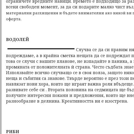
ограничете вредните навици. Времето е подходящо за ра
всеки свободен момент, за да си подарите малко чист въз
материални разхищения и бъдете внимателни ако някой ви 
оферта.
ВОДОЛЕЙ
Случва се да си правим ня
подреждаме, а в крайна сметка нещата да се подреждат п
това се случи с вашите планове, не изпадайте в паника, а
промяната от положителната й страна. Често съдбата знае
Използвайте всичко случващо се в своя полза, защото няк
неща и събития са знакове. Твърде вероятно е през този 
навлязат нови хора, които ще играят важна роля вбъдеще
развивате себе си . Втората половина на седмицата ще бъ
получите интересни покани и предложения, които ще вне
разнообразие в делника. Креативността ви е изострена.
РИБИ