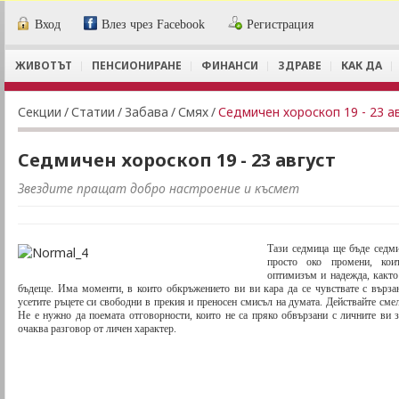
Вход
Влез чрез Facebook
Регистрация
ЖИВОТЪТ
ПЕНСИОНИРАНЕ
ФИНАНСИ
ЗДРАВЕ
КАК ДА
Секции
/
Статии
/
Забава
/
Смях
/
Седмичен хороскоп 19 - 23 а
Седмичен хороскоп 19 - 23 август
Звездите пращат добро настроение и късмет
Тази седмица ще бъде седм
просто око промени, кои
оптимизъм и надежда, както
бъдеще. Има моменти, в които обкръжението ви ви кара да се чувствате с върза
усетите ръцете си свободни в прекия и преносен смисъл на думата. Действайте смел
Не е нужно да поемата отговорности, които не са пряко обвързани с личните ви 
очаква разговор от личен характер.