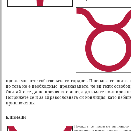
превъзмогнете собствената си гордост. Понякога се опитва
но това не е необходимо, презнаването, че ви тежи освобод
Опитайте се да не проявявате инат, а да имате по-широк п
Погрижете се и за здравословната си кондиция, като избяг
приключения.
БЛИЗНАЦИ
Понякога се предавате на лошото н
позитивно на нещата, защото ви пред