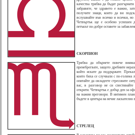
качества трябва да бъдат разгърнати 
забравяте, че здравето е важно, за
получите знаци, които да ви подск
вслушвайте във всичко и всички, но 
Четвъртък ще е особено успешен д
петъкът по-добре оставете за забавле
СКОРПИОН
Трябва да обърнете повече вним
пренебрегвате, защото дребните нера
който искате да поддържате. Прека
които биха се случвали с по-голяма л
опитайте да овладеете стресовите си
вас, в разговор не си спестявайте
открити. Четвъртък е добър ден за о
на важни преговори. В интимен план
бъдете в центъра на нечие ласкателно 
СТРЕЛЕЦ