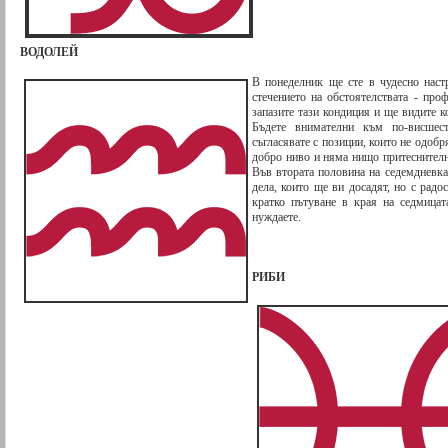
ВОДОЛЕЙ
В понеделник ще сте в чудесно наст
стечението на обстоятелствата - про
запазите тази кондиция и ще видите к
Бъдете внимателни към по-висшес
съгласявате с позиции, които не одобр
добро ниво и няма нищо притеснително
Във втората половина на седемдневк
дела, които ще ви досадят, но с радос
кратко пътуване в края на седмицат
нуждаете.
РИБИ