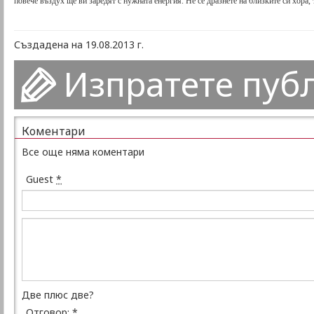
повече въздух ще ви заредят с нужната енергия. Не се дразнете на близките си хора,
Създадена на 19.08.2013 г.
Изпратете пуб
Коментари
Все още няма коментари
Guest
*
Две плюс две?
Отговор:
*