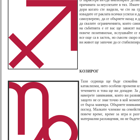
В характера ви еда анализирате детай
причината за неуспехите в тях. Имате
дори когато сте видяли, че сте на г
извадите от раклата всички успехи и 
самоуверено, да се обърнете назад и 
да свалите ограниченията, които сам
на събитията е от вас ще зависят в
повече позитивизъм, вслушвайте се 
все още са в застоъ, но съвсем скоро
ви живот ще започне да се стабилизир
ОЗИРОГ
К
Тази седмица ще бъде спокойна
катаклизми, нито особени промени и
течението и това ще ви допадне. За
намерете занимания, които ви разви
защото не се знае точно в кой моме
от бърза маневра. Обърнете внимание
поглед. Малките членове на семейст
повече време, време за игра и раз
материални разхищения, но не бъдете