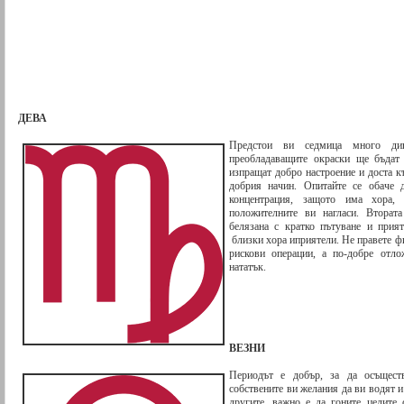
ДЕВА
Предстои ви седмица много ди
преобладаващите окраски ще бъдат 
изпращат добро настроение и доста къ
добрия начин. Опитайте се обаче д
концентрация, защото има хора,
положителните ви нагласи. Вторат
белязана с кратко пътуване и прия
близки хора иприятели. Не правете фи
рискови операции, а по-добре отло
нататък.
ВЕЗНИ
Периодът е добър, за да осъществ
собствените ви желания да ви водят и
другите, важно е да гоните целите 