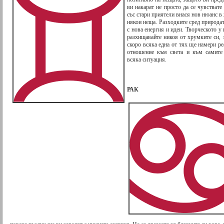
ви накарат не просто да се чувствате
със стари приятели внася нов нюанс в
някои неща. Разходките сред природат
с нова енергия и идеи. Творческото у 
разхищавайте никоя от хрумките си, 
скоро всяка една от тях ще намери р
отношение към света и към самите 
всяка ситуация.
РАК