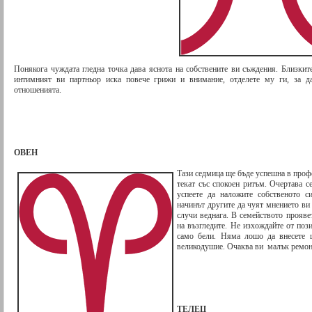
Понякога чуждата гледна точка дава яснота на собствените ви съждения. Близките
интимният ви партньор иска повече грижи и внимание, отделете му ги, за да
отношенията.
ОВЕН
Тази седмица ще бъде успешна в профе
текат със спокоен ритъм. Очертава 
успеете да наложите собственото с
начинът другите да чуят мнението ви 
случи веднага. В семейството прояве
на възгледите. Не изхождайте от поз
само бели. Няма лошо да внесете 
великодушие. Очаква ви малък ремон
ТЕЛЕЦ