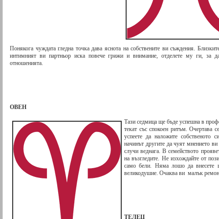
Понякога чуждата гледна точка дава яснота на собствените ви съждения. Близките
интимният ви партньор иска повече грижи и внимание, отделете му ги, за да
отношенията.
ОВЕН
Тази седмица ще бъде успешна в профе
текат със спокоен ритъм. Очертава 
успеете да наложите собственото с
начинът другите да чуят мнението ви 
случи веднага. В семейството прояве
на възгледите. Не изхождайте от поз
само бели. Няма лошо да внесете 
великодушие. Очаква ви малък ремон
ТЕЛЕЦ