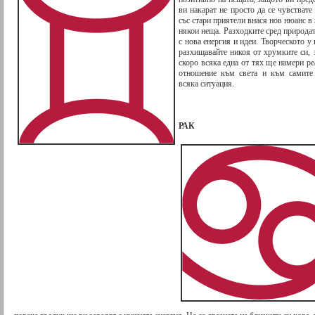
ви накарат не просто да се чувствате
със стари приятели внася нов нюанс в
някои неща. Разходките сред природат
с нова енергия и идеи. Творческото у 
разхищавайте никоя от хрумките си, 
скоро всяка една от тях ще намери р
отношение към света и към самите 
всяка ситуация.
РАК