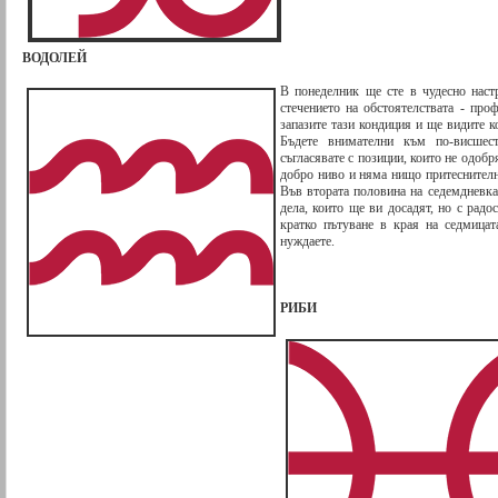
ВОДОЛЕЙ
В понеделник ще сте в чудесно наст
стечението на обстоятелствата - про
запазите тази кондиция и ще видите к
Бъдете внимателни към по-висшес
съгласявате с позиции, които не одобр
добро ниво и няма нищо притеснително
Във втората половина на седемдневк
дела, които ще ви досадят, но с радос
кратко пътуване в края на седмицат
нуждаете.
РИБИ