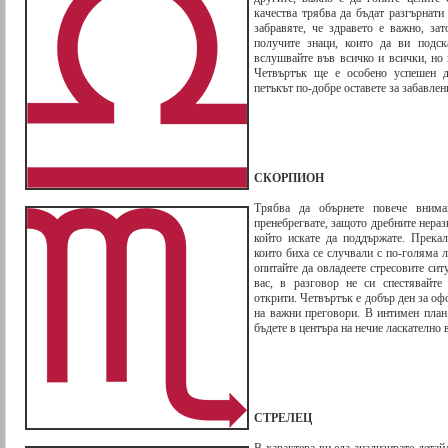
качества трябва да бъдат разгърнати 
забравяте, че здравето е важно, за
получите знаци, които да ви подск
вслушвайте във всичко и всички, но 
Четвъртък ще е особено успешен д
петъкът по-добре оставете за забавле
СКОРПИОН
Трябва да обърнете повече вним
пренебрегвате, защото дребните нера
който искате да поддържате. Прека
които биха се случвали с по-голяма л
опитайте да овладеете стресовите си
вас, в разговор не си спестявайте
открити. Четвъртък е добър ден за о
на важни преговори. В интимен план
бъдете в центъра на нечие ласкателно 
СТРЕЛЕЦ