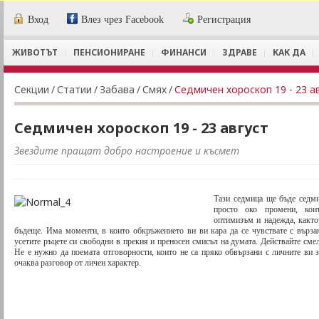
Вход
Влез чрез Facebook
Регистрация
ЖИВОТЪТ
ПЕНСИОНИРАНЕ
ФИНАНСИ
ЗДРАВЕ
КАК ДА
Секции
/
Статии
/
Забава
/
Смях
/
Седмичен хороскоп 19 - 23 а
Седмичен хороскоп 19 - 23 август
Звездите пращат добро настроение и късмет
Тази седмица ще бъде седм
просто око промени, кои
оптимизъм и надежда, както
бъдеще. Има моменти, в които обкръжението ви ви кара да се чувствате с върза
усетите ръцете си свободни в прекия и преносен смисъл на думата. Действайте смел
Не е нужно да поемата отговорности, които не са пряко обвързани с личните ви 
очаква разговор от личен характер.