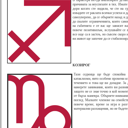
В характера ви еда анализирате детай
причината за неуспехите в тях. Имате
дори когато сте видяли, че сте на г
извадите от раклата всички успехи и 
самоуверено, да се обърнете назад и 
да свалите ограниченията, които сам
на събитията е от вас ще зависят в
повече позитивизъм, вслушвайте се 
все още са в застоъ, но съвсем скоро
ви живот ще започне да се стабилизир
ОЗИРОГ
К
Тази седмица ще бъде спокойна
катаклизми, нито особени промени и
течението и това ще ви допадне. За
намерете занимания, които ви разви
защото не се знае точно в кой моме
от бърза маневра. Обърнете внимание
поглед. Малките членове на семейст
повече време, време за игра и раз
материални разхищения, но не бъдете