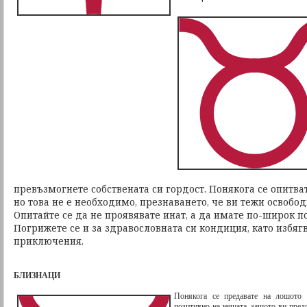
превъзмогнете собствената си гордост. Понякога се опитва
но това не е необходимо, презнаването, че ви тежи освобод
Опитайте се да не проявявате инат, а да имате по-широк п
Погрижете се и за здравословната си кондиция, като избяг
приключения.
БЛИЗНАЦИ
Понякога се предавате на лошото н
позитивно на нещата, защото ви пред