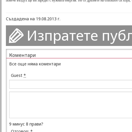
повече въздух ще ви заредят с нужната енергия. Не се дразнете на близките си хора,
Създадена на 19.08.2013 г.
Изпратете пуб
Коментари
Все още няма коментари
Guest
*
9 минус 8 прави?
Отговор:
*