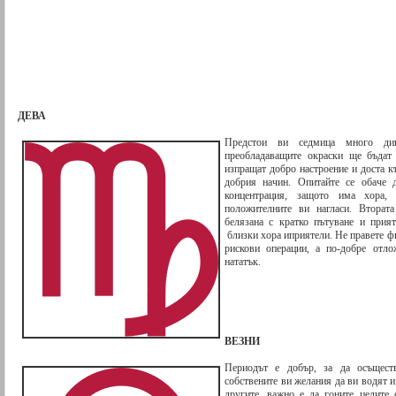
ДЕВА
Предстои ви седмица много ди
преобладаващите окраски ще бъдат 
изпращат добро настроение и доста къ
добрия начин. Опитайте се обаче д
концентрация, защото има хора,
положителните ви нагласи. Вторат
белязана с кратко пътуване и прия
близки хора иприятели. Не правете фи
рискови операции, а по-добре отло
нататък.
ВЕЗНИ
Периодът е добър, за да осъществ
собствените ви желания да ви водят и
другите, важно е да гоните целите 